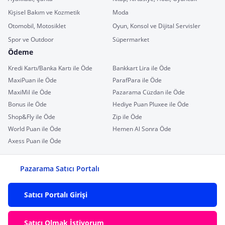
Kişisel Bakım ve Kozmetik
Moda
Otomobil, Motosiklet
Oyun, Konsol ve Dijital Servisler
Spor ve Outdoor
Süpermarket
Ödeme
Kredi Kartı/Banka Kartı ile Öde
Bankkart Lira ile Öde
MaxiPuan ile Öde
ParafPara ile Öde
MaxiMil ile Öde
Pazarama Cüzdan ile Öde
Bonus ile Öde
Hediye Puan Pluxee ile Öde
Shop&Fly ile Öde
Zip ile Öde
World Puan ile Öde
Hemen Al Sonra Öde
Axess Puan ile Öde
Pazarama Satıcı Portalı
Satıcı Portalı Girişi
Satıcı Olmak İstiyorum