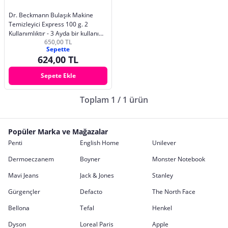
Dr. Beckmann Bulaşık Makine
Temizleyici Express 100 g. 2
Kullanımlıktır - 3 Ayda bir kullanım
650,00 TL
yetmektedir.
Sepette
624,00 TL
Sepete Ekle
Toplam 1 / 1 ürün
Popüler Marka ve Mağazalar
Penti
English Home
Unilever
Dermoeczanem
Boyner
Monster Notebook
Mavi Jeans
Jack & Jones
Stanley
Gürgençler
Defacto
The North Face
Bellona
Tefal
Henkel
Dyson
Loreal Paris
Apple