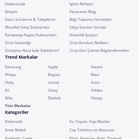
Hakkımızda
İşlem Rehberi
İletişim
Pazarama Blog
Satıcı Sorularım & Taleplerim
Bilgi Toplumu Hizmetleri
Mesafeli Satış Sözleşmesi
Sıkça Sorulan Sorular
Kampanya Kupon Kullanımları
Güvenlik İpuçları
Ürün Güvenliği
Ürün Kurulum Rehberi
Ürünümü Nasıl İade Edebilirim?
Ürün Geri Çekme Bilgilendirmeleri
Trend Markalar
Samsung
Apple
Xiaomi
Philips
Boyner
Mavi
Hotiç
Loreal
Avon
Eti
Sütaş
Adidas
Nike
Ebebek
Sleepy
Tüm Markalar
Kategoriler
Elektronik
Ev, Yaşam, Yapı Market
Anne Bebek
Cep Telefonu ve Aksesuar
Ayakkabı, Çanta
Kitap, Kırtasiye, Hobi, Oyuncak