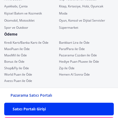
Ayakkabı, Çanta
Kitap, Kırtasiye, Hobi, Oyuncak
Kişisel Bakım ve Kozmetik
Moda
Otomobil, Motosiklet
Oyun, Konsol ve Dijital Servisler
Spor ve Outdoor
Süpermarket
Ödeme
Kredi Kartı/Banka Kartı ile Öde
Bankkart Lira ile Öde
MaxiPuan ile Öde
ParafPara ile Öde
MaxiMil ile Öde
Pazarama Cüzdan ile Öde
Bonus ile Öde
Hediye Puan Pluxee ile Öde
Shop&Fly ile Öde
Zip ile Öde
World Puan ile Öde
Hemen Al Sonra Öde
Axess Puan ile Öde
Pazarama Satıcı Portalı
Satıcı Portalı Girişi