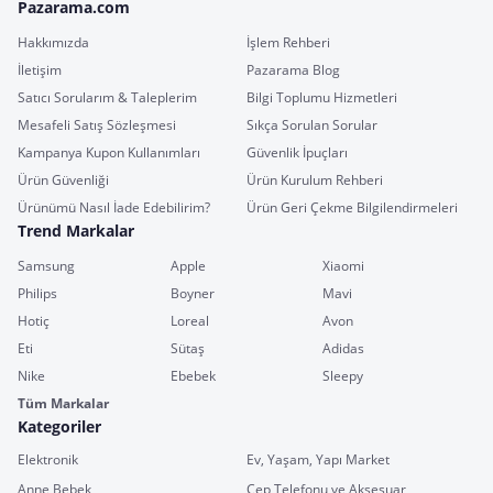
Pazarama.com
Hakkımızda
İşlem Rehberi
İletişim
Pazarama Blog
Satıcı Sorularım & Taleplerim
Bilgi Toplumu Hizmetleri
Mesafeli Satış Sözleşmesi
Sıkça Sorulan Sorular
Kampanya Kupon Kullanımları
Güvenlik İpuçları
Ürün Güvenliği
Ürün Kurulum Rehberi
Ürünümü Nasıl İade Edebilirim?
Ürün Geri Çekme Bilgilendirmeleri
Trend Markalar
Samsung
Apple
Xiaomi
Philips
Boyner
Mavi
Hotiç
Loreal
Avon
Eti
Sütaş
Adidas
Nike
Ebebek
Sleepy
Tüm Markalar
Kategoriler
Elektronik
Ev, Yaşam, Yapı Market
Anne Bebek
Cep Telefonu ve Aksesuar