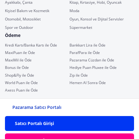
Ayakkabı, Çanta
Kitap, Kırtasiye, Hobi, Oyuncak
Kişisel Bakım ve Kozmetik
Moda
Otomobil, Motosiklet
Oyun, Konsol ve Dijital Servisler
Spor ve Outdoor
Süpermarket
Ödeme
Kredi Kartı/Banka Kartı ile Öde
Bankkart Lira ile Öde
MaxiPuan ile Öde
ParafPara ile Öde
MaxiMil ile Öde
Pazarama Cüzdan ile Öde
Bonus ile Öde
Hediye Puan Pluxee ile Öde
Shop&Fly ile Öde
Zip ile Öde
World Puan ile Öde
Hemen Al Sonra Öde
Axess Puan ile Öde
Pazarama Satıcı Portalı
Satıcı Portalı Girişi