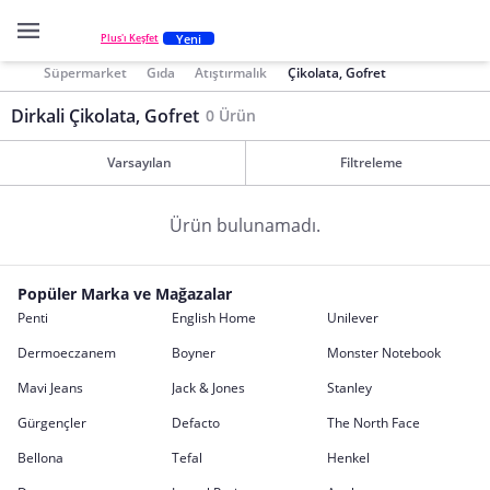
Yeni
Plus'ı Keşfet
Süpermarket
Gıda
Atıştırmalık
Çikolata, Gofret
Dirkali Çikolata, Gofret
0 Ürün
Varsayılan
Filtreleme
Ürün bulunamadı.
Popüler Marka ve Mağazalar
Penti
English Home
Unilever
Dermoeczanem
Boyner
Monster Notebook
Mavi Jeans
Jack & Jones
Stanley
Gürgençler
Defacto
The North Face
Bellona
Tefal
Henkel