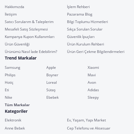
Hakkımızda
İşlem Rehberi
İletişim
Pazarama Blog
Satıcı Sorularım & Taleplerim
Bilgi Toplumu Hizmetleri
Mesafeli Satış Sözleşmesi
Sıkça Sorulan Sorular
Kampanya Kupon Kullanımları
Güvenlik İpuçları
Ürün Güvenliği
Ürün Kurulum Rehberi
Ürünümü Nasıl İade Edebilirim?
Ürün Geri Çekme Bilgilendirmeleri
Trend Markalar
Samsung
Apple
Xiaomi
Philips
Boyner
Mavi
Hotiç
Loreal
Avon
Eti
Sütaş
Adidas
Nike
Ebebek
Sleepy
Tüm Markalar
Kategoriler
Elektronik
Ev, Yaşam, Yapı Market
Anne Bebek
Cep Telefonu ve Aksesuar