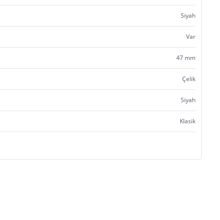
Siyah
Var
47 mm
Çelik
Siyah
Klasik
Satıcı bilgi girişi yapmamıştır.