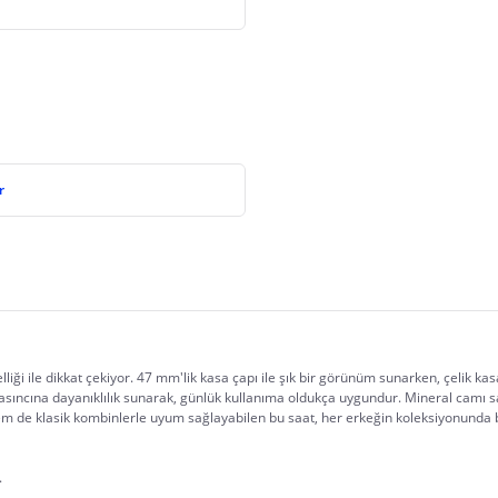
r
iği ile dikkat çekiyor. 47 mm'lik kasa çapı ile şık bir görünüm sunarken, çelik ka
u basıncına dayanıklılık sunarak, günlük kullanıma oldukça uygundur. Mineral cam
 de klasik kombinlerle uyum sağlayabilen bu saat, her erkeğin koleksiyonunda 
.