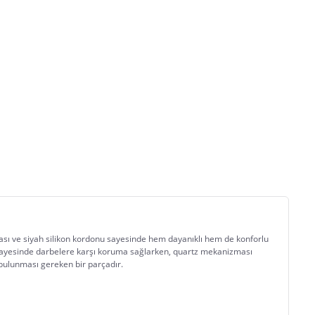
sası ve siyah silikon kordonu sayesinde hem dayanıklı hem de konforlu 
ı sayesinde darbelere karşı koruma sağlarken, quartz mekanizması 
bulunması gereken bir parçadır.