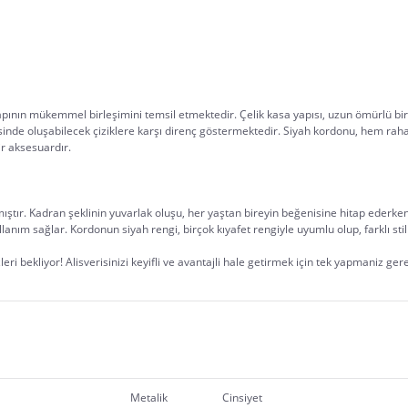
pının mükemmel birleşimini temsil etmektedir. Çelik kasa yapısı, uzun ömürlü bir 
esinde oluşabilecek çiziklere karşı direnç göstermektedir. Siyah kordonu, hem rah
ir aksesuardır.
mıştır. Kadran şeklinin yuvarlak oluşu, her yaştan bireyin beğenisine hitap ederke
llanım sağlar. Kordonun siyah rengi, birçok kıyafet rengiyle uyumlu olup, farklı s
eri bekliyor! Alisverisinizi keyifli ve avantajli hale getirmek için tek yapmaniz ger
Metalik
Cinsiyet