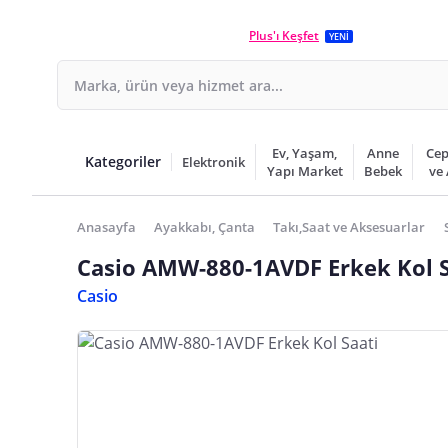
Plus'ı Keşfet
YENİ
Ev, Yaşam,
Anne
Cep
Kategoriler
Elektronik
Yapı Market
Bebek
ve
Anasayfa
Ayakkabı, Çanta
Takı,Saat ve Aksesuarlar
Casio AMW-880-1AVDF Erkek Kol S
Casio