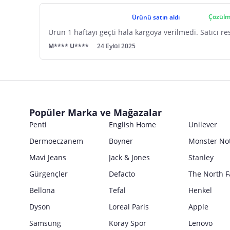
Çözülm
Ürünü satın aldı
Ürün 1 haftayı geçti hala kargoya verilmedi. Satıcı r
M**** U****
24 Eylül 2025
Popüler Marka ve Mağazalar
Penti
English Home
Unilever
Dermoeczanem
Boyner
Monster No
Mavi Jeans
Jack & Jones
Stanley
Gürgençler
Defacto
The North F
Bellona
Tefal
Henkel
Dyson
Loreal Paris
Apple
Samsung
Koray Spor
Lenovo