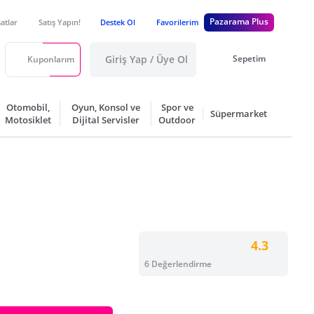
Pazarama Plus
satlar
Satış Yapın!
Destek Ol
Favorilerim
Giriş Yap / Üye Ol
Sepetim
Kuponlarım
Otomobil,
Oyun, Konsol ve
Spor ve
Süpermarket
Motosiklet
Dijital Servisler
Outdoor
4.3
6 Değerlendirme