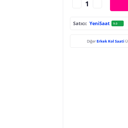
Satıcı:
YeniSaat
9.0
Diğer
Erkek Kol Saati
Ü