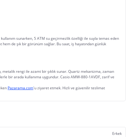
kullanım sunarken, 5 ATM su geçirmezlik özelliği ile suyla temas eden 
at hem de şık bir görünüm sağlar. Bu saat, iş hayatından günlük 
n, metalik rengi ile azami bir şıklık sunar. Quartz mekanizma, zaman 
tillerle bir arada kullanıma uygundur. Casio AMW-880-1AVDF, zarif ve 
eken 
Pazarama.com
'u ziyaret etmek. Hizli ve güvenilir teslimat 
Erkek