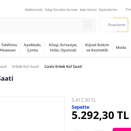
Fır
Hakkımızda
Sıkça Sorulan Sorular
İade Süreci
Siparişlerim
Puanlarım
 Telefonu
Ayakkabı,
Kitap, Kırtasiye,
Kişisel Bakım
Moda
 Aksesuar
Çanta
Hobi, Oyuncak
ve Kozmetik
Saat
Erkek Kol Saati
Casio Erkek Kol Saati
aati
5.417,30 TL
Sepette
5.292,30 TL