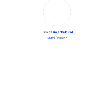
Tüm
Casio Erkek Kol
Saati
Ürünleri
dır. Pazarama, bu içeriklerden dolayı herhangi bir sorumluluk kabul etmemektedir.