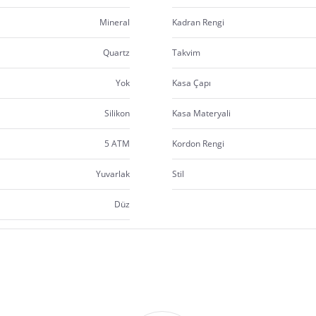
Mineral
Kadran Rengi
Quartz
Takvim
Yok
Kasa Çapı
Silikon
Kasa Materyali
5 ATM
Kordon Rengi
Yuvarlak
Stil
Düz