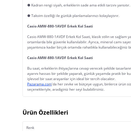
● Kadran rengi siyah, erkeklerin sade ama etkili tarzını yansıtır.
● Takvim özelliği ile günlük planlamalarınızı kolaylaştırır.
Casio AMW-880-1AVDF Erkek Kol Saati
Casio AMW-880-1AVDF Erkek Kol Saati, klasik stilin ve sağlam ya
ortamlarda bile güvenle kullanılabilir. Ayrıca, mineral camı say
yaşantınıza kadar birçok ortamda rahatlıkla kullanabileceğiniz b
Casio AMW-880-1AVDF Erkek Kol Saati
Bu saat, erkeklerin ihtiyaçlarına cevap verecek şekilde tasarlan
ayarını hassas bir şekilde yaparak, günlük yaşamda pratik bir ku
işlevsel bir saat arayanlar için ideal bir tercih olacaktır.
Pazarama.com
'da her zevke ve bütçeye uygun, binlerce ürün sizl
seçenekleriyle, aradiginiz her seyi bulabilirsiniz.
Ürün Özellikleri
Renk