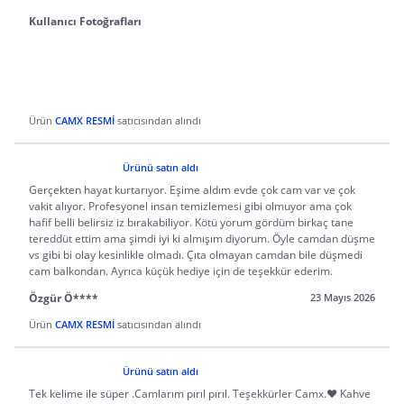
Kullanıcı Fotoğrafları
Ürün
CAMX RESMİ
satıcısından alındı
Ürünü satın aldı
Gerçekten hayat kurtarıyor. Eşime aldım evde çok cam var ve çok
vakit alıyor. Profesyonel insan temizlemesi gibi olmuyor ama çok
hafif belli belirsiz iz bırakabiliyor. Kötü yorum gördüm birkaç tane
tereddüt ettim ama şimdi iyi ki almışım diyorum. Öyle camdan düşme
vs gibi bi olay kesinlikle olmadı. Çıta olmayan camdan bile düşmedi
cam balkondan. Ayrıca küçük hediye için de teşekkür ederim.
Özgür Ö****
23 Mayıs 2026
Ürün
CAMX RESMİ
satıcısından alındı
Ürünü satın aldı
Tek kelime ile süper .Camlarım pırıl pırıl. Teşekkürler Camx.❤️ Kahve