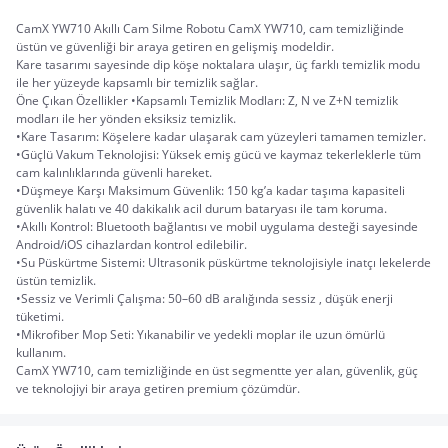
CamX YW710 Akıllı Cam Silme Robotu CamX YW710, cam temizliğinde 
üstün ve güvenliği bir araya getiren en gelişmiş modeldir.
Kare tasarımı sayesinde dip köşe noktalara ulaşır, üç farklı temizlik modu 
ile her yüzeyde kapsamlı bir temizlik sağlar.
Öne Çıkan Özellikler •Kapsamlı Temizlik Modları: Z, N ve Z+N temizlik 
modları ile her yönden eksiksiz temizlik.
•Kare Tasarım: Köşelere kadar ulaşarak cam yüzeyleri tamamen temizler.
•Güçlü Vakum Teknolojisi: Yüksek emiş gücü ve kaymaz tekerleklerle tüm 
cam kalınlıklarında güvenli hareket.
•Düşmeye Karşı Maksimum Güvenlik: 150 kg’a kadar taşıma kapasiteli 
güvenlik halatı ve 40 dakikalık acil durum bataryası ile tam koruma.
•Akıllı Kontrol: Bluetooth bağlantısı ve mobil uygulama desteği sayesinde 
Android/iOS cihazlardan kontrol edilebilir.
•Su Püskürtme Sistemi: Ultrasonik püskürtme teknolojisiyle inatçı lekelerde 
üstün temizlik.
•Sessiz ve Verimli Çalışma: 50–60 dB aralığında sessiz , düşük enerji 
tüketimi.
•Mikrofiber Mop Seti: Yıkanabilir ve yedekli moplar ile uzun ömürlü 
kullanım.
CamX YW710, cam temizliğinde en üst segmentte yer alan, güvenlik, güç 
ve teknolojiyi bir araya getiren premium çözümdür.