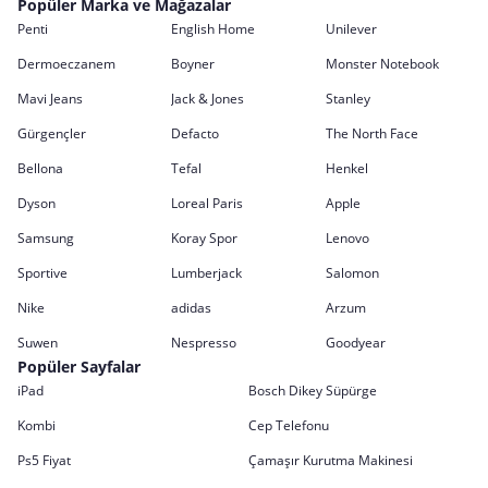
Popüler Marka ve Mağazalar
Penti
English Home
Unilever
Dermoeczanem
Boyner
Monster Notebook
Mavi Jeans
Jack & Jones
Stanley
Gürgençler
Defacto
The North Face
Bellona
Tefal
Henkel
Dyson
Loreal Paris
Apple
Samsung
Koray Spor
Lenovo
Sportive
Lumberjack
Salomon
Nike
adidas
Arzum
Suwen
Nespresso
Goodyear
Popüler Sayfalar
iPad
Bosch Dikey Süpürge
Kombi
Cep Telefonu
Ps5 Fiyat
Çamaşır Kurutma Makinesi