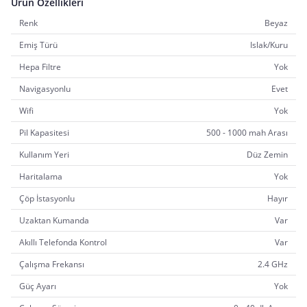
Ürün Özellikleri
Renk
Beyaz
Emiş Türü
Islak/Kuru
Hepa Filtre
Yok
Navigasyonlu
Evet
Wifi
Yok
Pil Kapasitesi
500 - 1000 mah Arası
Kullanım Yeri
Düz Zemin
Haritalama
Yok
Çöp İstasyonlu
Hayır
Uzaktan Kumanda
Var
Akıllı Telefonda Kontrol
Var
Çalışma Frekansı
2.4 GHz
Güç Ayarı
Yok