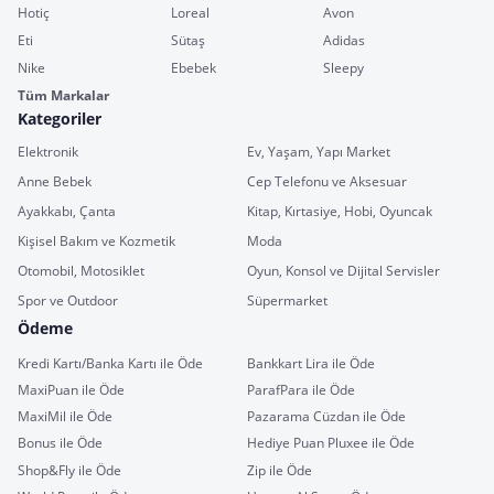
Hotiç
Loreal
Avon
Eti
Sütaş
Adidas
Nike
Ebebek
Sleepy
Tüm Markalar
Kategoriler
Elektronik
Ev, Yaşam, Yapı Market
Anne Bebek
Cep Telefonu ve Aksesuar
Ayakkabı, Çanta
Kitap, Kırtasiye, Hobi, Oyuncak
Kişisel Bakım ve Kozmetik
Moda
Otomobil, Motosiklet
Oyun, Konsol ve Dijital Servisler
Spor ve Outdoor
Süpermarket
Ödeme
Kredi Kartı/Banka Kartı ile Öde
Bankkart Lira ile Öde
MaxiPuan ile Öde
ParafPara ile Öde
MaxiMil ile Öde
Pazarama Cüzdan ile Öde
Bonus ile Öde
Hediye Puan Pluxee ile Öde
Shop&Fly ile Öde
Zip ile Öde