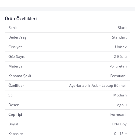
Ürün Özellikleri
Renk
Black
Beden/Yaş
Standart
Cinsiyet
Unisex
Göz Sayısı
2 Gözlü
Materyal
Poliüretan
Kapama Şekli
Fermuarlı
Özellikler
Ayarlanabilir Askı - Laptop Bölmeli
Stil
Modern
Desen
Logolu
Cep Tipi
Fermuarlı
Boyut
Orta Boy
Kapasite
0 - 15 lt