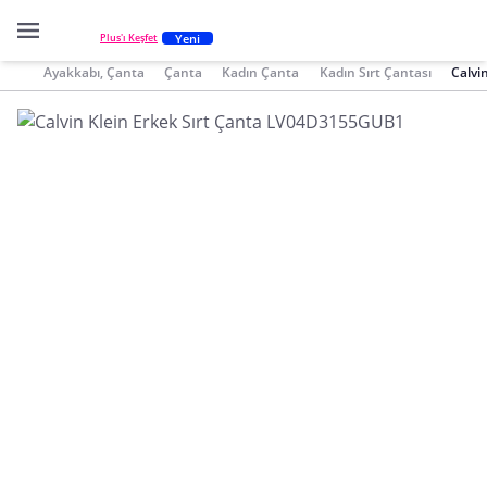
Yeni
Plus'ı Keşfet
Ayakkabı, Çanta
Çanta
Kadın Çanta
Kadın Sırt Çantası
Calvi