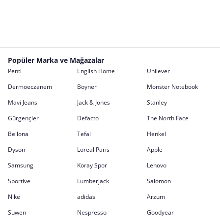
Popüler Marka ve Mağazalar
Penti
English Home
Unilever
Dermoeczanem
Boyner
Monster Notebook
Mavi Jeans
Jack & Jones
Stanley
Gürgençler
Defacto
The North Face
Bellona
Tefal
Henkel
Dyson
Loreal Paris
Apple
Samsung
Koray Spor
Lenovo
Sportive
Lumberjack
Salomon
Nike
adidas
Arzum
Suwen
Nespresso
Goodyear