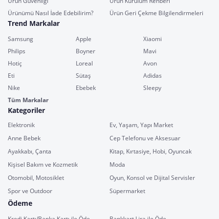
Ürün Güvenliği
Ürün Kurulum Rehberi
Ürünümü Nasıl İade Edebilirim?
Ürün Geri Çekme Bilgilendirmeleri
Trend Markalar
Samsung
Apple
Xiaomi
Philips
Boyner
Mavi
Hotiç
Loreal
Avon
Eti
Sütaş
Adidas
Nike
Ebebek
Sleepy
Tüm Markalar
Kategoriler
Elektronik
Ev, Yaşam, Yapı Market
Anne Bebek
Cep Telefonu ve Aksesuar
Ayakkabı, Çanta
Kitap, Kırtasiye, Hobi, Oyuncak
Kişisel Bakım ve Kozmetik
Moda
Otomobil, Motosiklet
Oyun, Konsol ve Dijital Servisler
Spor ve Outdoor
Süpermarket
Ödeme
Kredi Kartı/Banka Kartı ile Öde
Bankkart Lira ile Öde