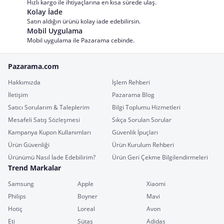
Hızlı kargo ile ihtiyaçlarına en kısa sürede ulaş.
Kolay İade
Satın aldığın ürünü kolay iade edebilirsin.
Mobil Uygulama
Mobil uygulama ile Pazarama cebinde.
Pazarama.com
Hakkımızda
İşlem Rehberi
İletişim
Pazarama Blog
Satıcı Sorularım & Taleplerim
Bilgi Toplumu Hizmetleri
Mesafeli Satış Sözleşmesi
Sıkça Sorulan Sorular
Kampanya Kupon Kullanımları
Güvenlik İpuçları
Ürün Güvenliği
Ürün Kurulum Rehberi
Ürünümü Nasıl İade Edebilirim?
Ürün Geri Çekme Bilgilendirmeleri
Trend Markalar
Samsung
Apple
Xiaomi
Philips
Boyner
Mavi
Hotiç
Loreal
Avon
Eti
Sütaş
Adidas