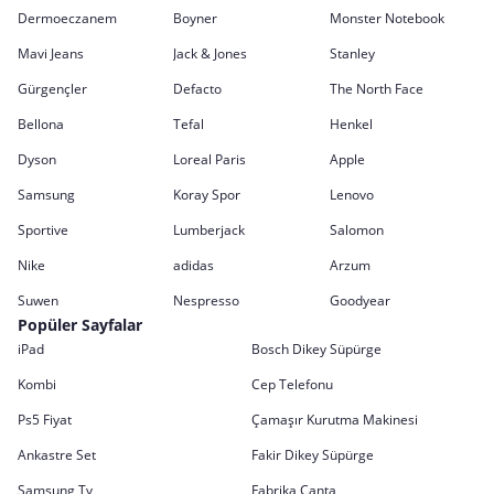
Dermoeczanem
Boyner
Monster Notebook
Mavi Jeans
Jack & Jones
Stanley
Gürgençler
Defacto
The North Face
Bellona
Tefal
Henkel
Dyson
Loreal Paris
Apple
Samsung
Koray Spor
Lenovo
Sportive
Lumberjack
Salomon
Nike
adidas
Arzum
Suwen
Nespresso
Goodyear
Popüler Sayfalar
iPad
Bosch Dikey Süpürge
Kombi
Cep Telefonu
Ps5 Fiyat
Çamaşır Kurutma Makinesi
Ankastre Set
Fakir Dikey Süpürge
Samsung Tv
Fabrika Çanta