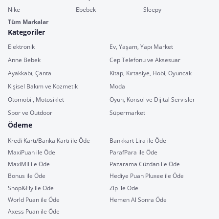
Nike
Ebebek
Sleepy
Tüm Markalar
Kategoriler
Elektronik
Ev, Yaşam, Yapı Market
Anne Bebek
Cep Telefonu ve Aksesuar
Ayakkabı, Çanta
Kitap, Kırtasiye, Hobi, Oyuncak
Kişisel Bakım ve Kozmetik
Moda
Otomobil, Motosiklet
Oyun, Konsol ve Dijital Servisler
Spor ve Outdoor
Süpermarket
Ödeme
Kredi Kartı/Banka Kartı ile Öde
Bankkart Lira ile Öde
MaxiPuan ile Öde
ParafPara ile Öde
MaxiMil ile Öde
Pazarama Cüzdan ile Öde
Bonus ile Öde
Hediye Puan Pluxee ile Öde
Shop&Fly ile Öde
Zip ile Öde
World Puan ile Öde
Hemen Al Sonra Öde
Axess Puan ile Öde