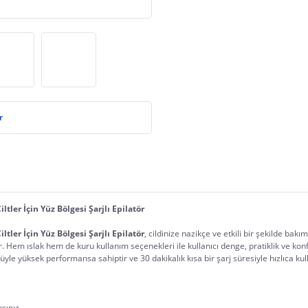
r
tler İçin Yüz Bölgesi Şarjlı Epilatör
tler İçin Yüz Bölgesi Şarjlı Epilatör
, cildinize nazikçe ve etkili bir şekilde bakı
ir. Hem ıslak hem de kuru kullanım seçenekleri ile kullanıcı denge, pratiklik ve konf
le yüksek performansa sahiptir ve 30 dakikalık kısa bir şarj süresiyle hızlıca kull
rsınız.