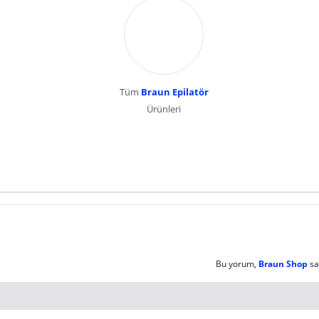
Tüm
Braun Epilatör
Ürünleri
dır. Pazarama, bu içeriklerden dolayı herhangi bir sorumluluk kabul etmemektedir.
Bu yorum,
Braun Shop
sa