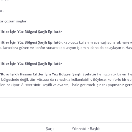
ar.
bir çözüm sağlar.
tler İçin Yüz Bölgesi Şarjlı Epilatör
tler İçin Yüz Bölgesi Şarjlı Epilatör
, kablosuz kullanım avantajı sunarak hareke
 kullanıcılara güven ve konfor sunarak epilasyon işlemini daha da kolaylaştırır. Has
tler İçin Yüz Bölgesi Şarjlı Epilatör
ru Işıklı Hassas Ciltler İçin Yüz Bölgesi Şarjlı Epilatör
 hem günlük bakım hem
üz bölgesinde değil, tüm vücutta da rahatlıkla kullanılabilir. Böylece, konforlu bi
eri bekliyor! Alisverisinizi keyifli ve avantajli hale getirmek için tek yapmaniz ger
Şarjlı
Yıkanabilir Başlık