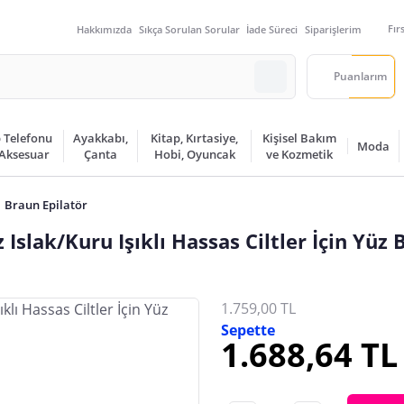
Fır
Hakkımızda
Sıkça Sorulan Sorular
İade Süreci
Siparişlerim
Puanlarım
 Telefonu
Ayakkabı,
Kitap, Kırtasiye,
Kişisel Bakım
Moda
 Aksesuar
Çanta
Hobi, Oyuncak
ve Kozmetik
Braun Epilatör
slak/Kuru Işıklı Hassas Ciltler İçin Yüz Bö
1.759,00 TL
Sepette
1.688,64 TL