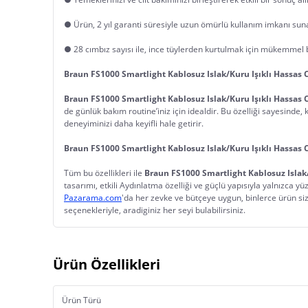
● Ürün, 2 yıl garanti süresiyle uzun ömürlü kullanım imkanı sun
● 28 cımbız sayısı ile, ince tüylerden kurtulmak için mükemmel 
Braun FS1000 Smartlight Kablosuz Islak/Kuru Işıklı Hassas Cil
Braun FS1000 Smartlight Kablosuz Islak/Kuru Işıklı Hassas Cil
de günlük bakım routine’iniz için idealdir. Bu özelliği sayesinde,
deneyiminizi daha keyifli hale getirir.
Braun FS1000 Smartlight Kablosuz Islak/Kuru Işıklı Hassas Cil
Tüm bu özellikleri ile 
Braun FS1000 Smartlight Kablosuz Islak/Ku
tasarımı, etkili Aydınlatma özelliği ve güçlü yapısıyla yalnızca y
Pazarama.com
'da her zevke ve bütçeye uygun, binlerce ürün sizl
seçenekleriyle, aradiginiz her seyi bulabilirsiniz.
Ürün Özellikleri
Ürün Türü