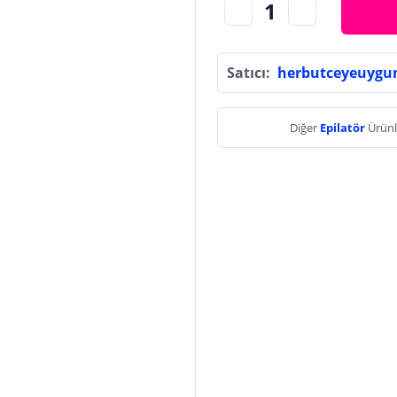
Satıcı:
herbutceyeuygu
Diğer
Epilatör
Ürünl