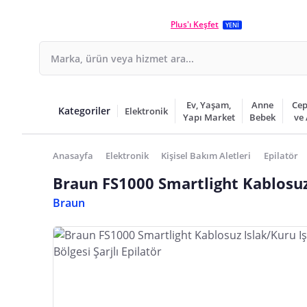
Plus'ı Keşfet
YENİ
Ev, Yaşam,
Anne
Cep
Kategoriler
Elektronik
Yapı Market
Bebek
ve
Anasayfa
Elektronik
Kişisel Bakım Aletleri
Epilatör
Braun FS1000 Smartlight Kablosuz I
Braun