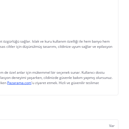
t özgürlüğü sağlar. Islak ve kuru kullanım özelliği ile hem banyo hem 
sas ciltler için düşünülmüş tasarımı, cildinize uyum sağlar ve epilasyon 
 de özel anlar için mükemmel bir seçenek sunar. Kullanıcı dostu 
r epilasyon deneyimi yaşarken, cildinizde güvenle bakım yapmış olursunuz.
eken 
Pazarama.com
'u ziyaret etmek. Hizli ve güvenilir teslimat 
Var