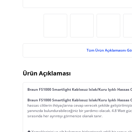
Tüm Ürün Açıklamasını Gö
Ürün Açıklaması
Braun FS1000 Smartlight Kablosuz Islak/Kuru Işıklı Hassas Cil
Braun FS1000 Smartlight Kablosuz Islak/Kuru Işıklı Hassas Cil
hassas ciltlerin ihtiyaçlarına cevap verecek şekilde geliştirilmişt
yanınızda bulundurabileceğiniz bir yardımcı olacak. 4.8 Watt gücüy
sırasında her ayrıntıyı görmenize olanak tanır.
● Yemeklerinizi ve cilt bakımınızı birleştirerek etkili bir sonuç alı