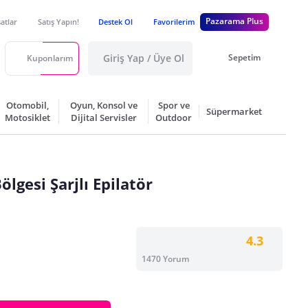
Pazarama Plus
satlar
Satış Yapın!
Destek Ol
Favorilerim
Giriş Yap / Üye Ol
Sepetim
Kuponlarım
Otomobil,
Oyun, Konsol ve
Spor ve
Süpermarket
Motosiklet
Dijital Servisler
Outdoor
lgesi Şarjlı Epilatör
4.3
1470 Yorum