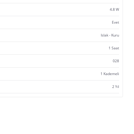
4.8 W
Evet
Islak - Kuru
1 Saat
028
1 Kademeli
2 Yıl
Satıcı bilgi girişi yapmamıştır.