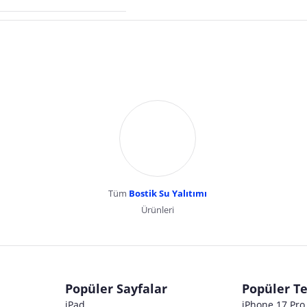
Tüm
Bostik Su Yalıtımı
Ürünleri
dır. Pazarama, bu içeriklerden dolayı herhangi bir sorumluluk kabul etmemektedir.
Popüler Sayfalar
Popüler Te
iPad
iPhone 17 Pr