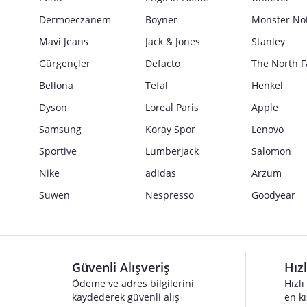
Güvenlik İşaretleri
Dermoeczanem
Boyner
Monster No
Satıcı bilgi girişi yapmamıştır.
Mavi Jeans
Jack & Jones
Stanley
Gürgençler
Defacto
The North F
Bellona
Tefal
Henkel
Dyson
Loreal Paris
Apple
Samsung
Koray Spor
Lenovo
Sportive
Lumberjack
Salomon
Nike
adidas
Arzum
Suwen
Nespresso
Goodyear
Güvenli Alışveriş
Hız
Ödeme ve adres bilgilerini
Hızlı
kaydederek güvenli alış
en kı