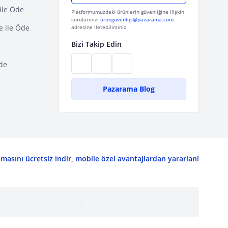
ile Öde
Platformumuzdaki ürünlerin güvenliğine ilişkin
sorularınızı
urunguvenligi@pazarama.com
e ile Öde
adresine iletebilirsiniz.
Bizi Takip Edin
de
Pazarama Blog
asını ücretsiz indir, mobile özel avantajlardan yararlan!