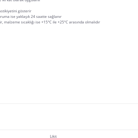
tlakları onarabilir	
%700’den fazla, bu da malzemenin yüksek elastikiyetini gösterir	
İlk katın kuruma süresi yaklaşık 8 saattir; tam kuruma ise yaklaşık 24 saatte sağlanır	
+5°C ile +35°C arasında uygulanabilir, malzeme sıcaklığı ise +15°C ile +25°C arasında olmalıdır	
Likit