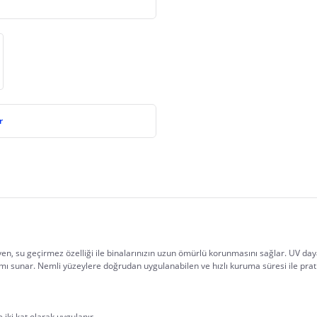
r
n, su geçirmez özelliği ile binalarınızın uzun ömürlü korunmasını sağlar. UV dayan
Her kat için minimum 1 mm; ürün genellikle iki kat olarak uygulanır	