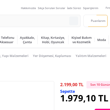
Fır
Hakkımızda
Sıkça Sorulan Sorular
İade Süreci
Siparişlerim
Puanlarım
 Telefonu
Ayakkabı,
Kitap, Kırtasiye,
Kişisel Bakım
Moda
 Aksesuar
Çanta
Hobi, Oyuncak
ve Kozmetik
t, Yapı Malzemeleri
Yer Döşemesi, Kaplaması
Yalıtım Malzemeleri
2.199,00 TL
Son 10 Günün
Sepette
1.979,10 TL