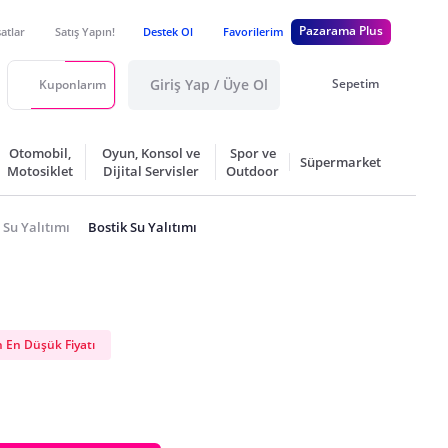
Pazarama Plus
satlar
Satış Yapın!
Destek Ol
Favorilerim
Giriş Yap / Üye Ol
Sepetim
Kuponlarım
Otomobil,
Oyun, Konsol ve
Spor ve
Süpermarket
Motosiklet
Dijital Servisler
Outdoor
Su Yalıtımı
Bostik Su Yalıtımı
 En Düşük Fiyatı