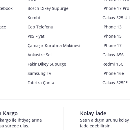
tebook
Bosch Dikey Süpürge
iPhone 17 Pro
Kombi
Galaxy S25 Ul
ace
Cep Telefonu
iPhone 13
Ps5 Fiyat
iPhone 15
Çamaşır Kurutma Makinesi
iPhone 17
Ankastre Set
Galaxy A56
Fakir Dikey Süpürge
Redmi 15C
Samsung Tv
iPhone 16e
Fabrika Çanta
Galaxy S25FE
lı Kargo
Kolay İade
 kargo ile ihtiyaçlarına
Satın aldığın ürünü kolay
sa sürede ulaş.
iade edebilirsin.