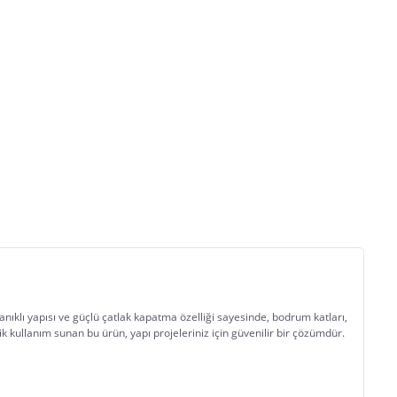
ıklı yapısı ve güçlü çatlak kapatma özelliği sayesinde, bodrum katları, 
temeller, teraslar ve diğer dış mekan yüzeylerinde etkili su yalıtımı sunar. Nemli yüzeylere doğrudan uygulanabilen ve hızlı kuruma süresi ile pratik kullanım sunan bu ürün, yapı projeleriniz için güvenilir bir çözümdür.	