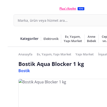
Plus'ı Keşfet
YENİ
Ev, Yaşam,
Anne
Cep
Kategoriler
Elektronik
Yapı Market
Bebek
ve
Anasayfa
Ev, Yaşam, Yapı Market
Yapı Market
İnşaa
Bostik Aqua Blocker 1 kg
Bostik