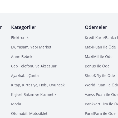
r
Kategoriler
Ödemeler
Elektronik
Kredi Kartı/Banka 
Ev, Yaşam, Yapı Market
MaxiPuan ile Öde
Anne Bebek
MaxiMil ile Öde
Cep Telefonu ve Aksesuar
Bonus ile Öde
Ayakkabı, Çanta
Shop&Fly ile Öde
Kitap, Kırtasiye, Hobi, Oyuncak
World Puan ile Öd
Kişisel Bakım ve Kozmetik
Axess Puan ile Öd
Moda
Bankkart Lira ile 
Otomobil, Motosiklet
ParafPara ile Öde