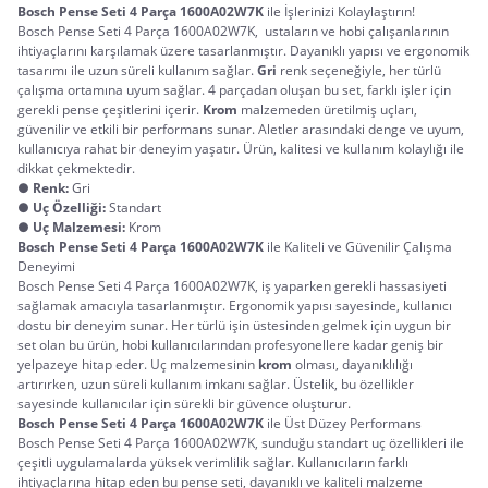
Bosch Pense Seti 4 Parça 1600A02W7K
 ile İşlerinizi Kolaylaştırın!
Bosch Pense Seti 4 Parça 1600A02W7K,  ustaların ve hobi çalışanlarının 
ihtiyaçlarını karşılamak üzere tasarlanmıştır. Dayanıklı yapısı ve ergonomik 
tasarımı ile uzun süreli kullanım sağlar. 
Gri
 renk seçeneğiyle, her türlü 
çalışma ortamına uyum sağlar. 4 parçadan oluşan bu set, farklı işler için 
gerekli pense çeşitlerini içerir. 
Krom
 malzemeden üretilmiş uçları, 
güvenilir ve etkili bir performans sunar. Aletler arasındaki denge ve uyum, 
kullanıcıya rahat bir deneyim yaşatır. Ürün, kalitesi ve kullanım kolaylığı ile 
dikkat çekmektedir.
●
Renk:
Gri
●
Uç Özelliği:
Standart
●
Uç Malzemesi:
Krom
Bosch Pense Seti 4 Parça 1600A02W7K
 ile Kaliteli ve Güvenilir Çalışma 
Deneyimi
Bosch Pense Seti 4 Parça 1600A02W7K, iş yaparken gerekli hassasiyeti 
sağlamak amacıyla tasarlanmıştır. Ergonomik yapısı sayesinde, kullanıcı 
dostu bir deneyim sunar. Her türlü işin üstesinden gelmek için uygun bir 
set olan bu ürün, hobi kullanıcılarından profesyonellere kadar geniş bir 
yelpazeye hitap eder. Uç malzemesinin 
krom
 olması, dayanıklılığı 
artırırken, uzun süreli kullanım imkanı sağlar. Üstelik, bu özellikler 
sayesinde kullanıcılar için sürekli bir güvence oluşturur.
Bosch Pense Seti 4 Parça 1600A02W7K
 ile Üst Düzey Performans
Bosch Pense Seti 4 Parça 1600A02W7K, sunduğu standart uç özellikleri ile 
çeşitli uygulamalarda yüksek verimlilik sağlar. Kullanıcıların farklı 
ihtiyaçlarına hitap eden bu pense seti, dayanıklı ve kaliteli malzeme 