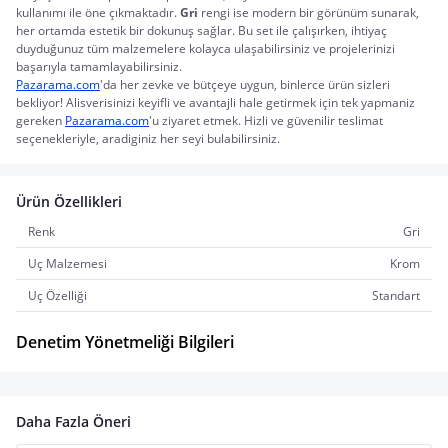
kullanımı ile öne çıkmaktadır. 
Gri
 rengi ise modern bir görünüm sunarak, 
her ortamda estetik bir dokunuş sağlar. Bu set ile çalışırken, ihtiyaç 
duyduğunuz tüm malzemelere kolayca ulaşabilirsiniz ve projelerinizi 
başarıyla tamamlayabilirsiniz.
Pazarama.com
'da her zevke ve bütçeye uygun, binlerce ürün sizleri 
bekliyor! Alisverisinizi keyifli ve avantajli hale getirmek için tek yapmaniz 
gereken 
Pazarama.com
'u ziyaret etmek. Hizli ve güvenilir teslimat 
seçenekleriyle, aradiginiz her seyi bulabilirsiniz.
Ürün Özellikleri
Renk
Gri
Uç Malzemesi
Krom
Uç Özelliği
Standart
Denetim Yönetmeliği Bilgileri
Daha Fazla Öneri