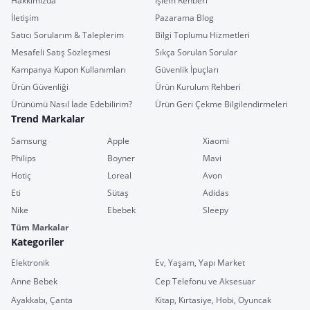
Hakkımızda
İşlem Rehberi
İletişim
Pazarama Blog
Satıcı Sorularım & Taleplerim
Bilgi Toplumu Hizmetleri
Mesafeli Satış Sözleşmesi
Sıkça Sorulan Sorular
Kampanya Kupon Kullanımları
Güvenlik İpuçları
Ürün Güvenliği
Ürün Kurulum Rehberi
Ürünümü Nasıl İade Edebilirim?
Ürün Geri Çekme Bilgilendirmeleri
Trend Markalar
Samsung
Apple
Xiaomi
Philips
Boyner
Mavi
Hotiç
Loreal
Avon
Eti
Sütaş
Adidas
Nike
Ebebek
Sleepy
Tüm Markalar
Kategoriler
Elektronik
Ev, Yaşam, Yapı Market
Anne Bebek
Cep Telefonu ve Aksesuar
Ayakkabı, Çanta
Kitap, Kırtasiye, Hobi, Oyuncak