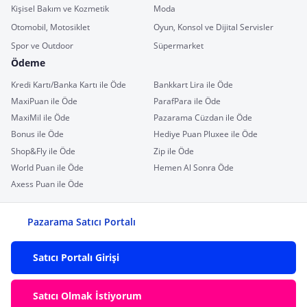
Kişisel Bakım ve Kozmetik
Moda
Otomobil, Motosiklet
Oyun, Konsol ve Dijital Servisler
Spor ve Outdoor
Süpermarket
Ödeme
Kredi Kartı/Banka Kartı ile Öde
Bankkart Lira ile Öde
MaxiPuan ile Öde
ParafPara ile Öde
MaxiMil ile Öde
Pazarama Cüzdan ile Öde
Bonus ile Öde
Hediye Puan Pluxee ile Öde
Shop&Fly ile Öde
Zip ile Öde
World Puan ile Öde
Hemen Al Sonra Öde
Axess Puan ile Öde
Pazarama Satıcı Portalı
Satıcı Portalı Girişi
Satıcı Olmak İstiyorum