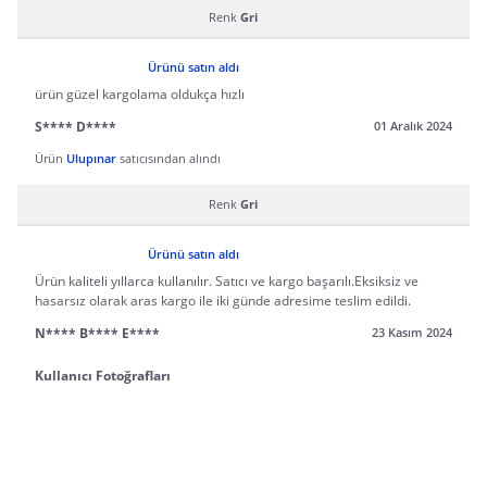
Renk
Gri
Ürünü satın aldı
ürün güzel kargolama oldukça hızlı
S**** D****
01 Aralık 2024
Ürün
Ulupınar
satıcısından alındı
Renk
Gri
Ürünü satın aldı
Ürün kaliteli yıllarca kullanılır. Satıcı ve kargo başarılı.Eksiksiz ve
hasarsız olarak aras kargo ile iki günde adresime teslim edildi.
N**** B**** E****
23 Kasım 2024
Kullanıcı Fotoğrafları