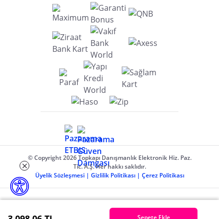
© Copyright 2026 Topkapı Danışmanlık Elektronik Hiz. Paz.
Tic. A.Ş. Her hakkı saklıdır.
Üyelik Sözleşmesi
|
Gizlilik Politikası
|
Çerez Politikası
3.098,06 TL
Sepete Ekle