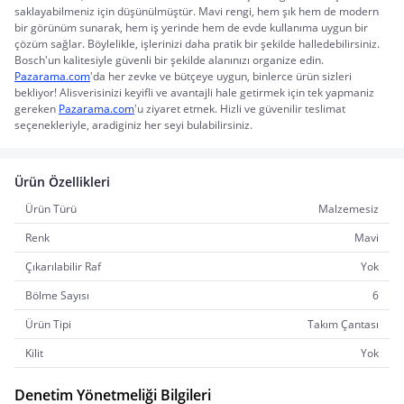
saklayabilmeniz için düşünülmüştür. Mavi rengi, hem şık hem de modern 
bir görünüm sunarak, hem iş yerinde hem de evde kullanıma uygun bir 
çözüm sağlar. Böylelikle, işlerinizi daha pratik bir şekilde halledebilirsiniz. 
Bosch'un kalitesiyle güvenli bir şekilde alanınızı organize edin.
Pazarama.com
'da her zevke ve bütçeye uygun, binlerce ürün sizleri 
bekliyor! Alisverisinizi keyifli ve avantajli hale getirmek için tek yapmaniz 
gereken 
Pazarama.com
'u ziyaret etmek. Hizli ve güvenilir teslimat 
seçenekleriyle, aradiginiz her seyi bulabilirsiniz.
Ürün Özellikleri
Ürün Türü
Malzemesiz
Renk
Mavi
Çıkarılabilir Raf
Yok
Bölme Sayısı
6
Ürün Tipi
Takım Çantası
Kilit
Yok
Denetim Yönetmeliği Bilgileri