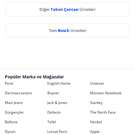
Diğer
Takım Çantası
Ürünleri
Tüm
Bosch
Ürünleri
Popüler Marka ve Mağazalar
Penti
English Home
Unilever
Dermoeczanem
Boyner
Monster Notebook
Mavi Jeans
Jack & Jones
Stanley
Gürgençler
Defacto
The North Face
Bellona
Tefal
Henkel
Dyson
Loreal Paris
Apple