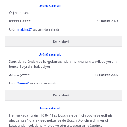
Ürünü satın aldı
Orjinal ürün.
B**** D****
13 Kasım 2023
Ürün
makina27
satıcısından alındı
Renk
Mavi
Ürünü satın aldı
Satıcıdan üründen ve kargolamasından memnunum tebrik ediyorum
bence 10 yıldızı hak ediyor
Adem Ş****
17 Haziran 2026
Ürün
YeniseY
satıcısından alındı
Renk
Mavi
Ürünü satın aldı
Her ne kadar ürün "10.8v / 12v Bosch aletleri için optimize edilmiş
alet çantası" olarak geçmekte ise de Bosch IXO için aldım kendi
kutusundan çok daha iyi oldu ve tüm aksesuarları düzgünce