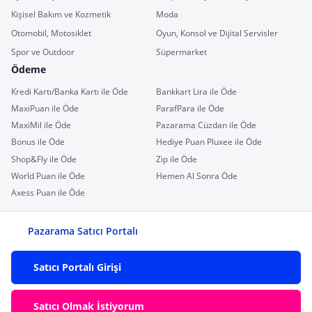
Kişisel Bakım ve Kozmetik
Moda
Otomobil, Motosiklet
Oyun, Konsol ve Dijital Servisler
Spor ve Outdoor
Süpermarket
Ödeme
Kredi Kartı/Banka Kartı ile Öde
Bankkart Lira ile Öde
MaxiPuan ile Öde
ParafPara ile Öde
MaxiMil ile Öde
Pazarama Cüzdan ile Öde
Bonus ile Öde
Hediye Puan Pluxee ile Öde
Shop&Fly ile Öde
Zip ile Öde
World Puan ile Öde
Hemen Al Sonra Öde
Axess Puan ile Öde
Pazarama Satıcı Portalı
Satıcı Portalı Girişi
Satıcı Olmak İstiyorum