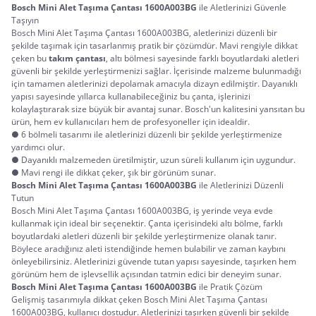
Bosch Mini Alet Taşıma Çantası 1600A003BG
 ile Aletlerinizi Güvenle 
Taşıyın
Bosch Mini Alet Taşıma Çantası 1600A003BG, aletlerinizi düzenli bir 
şekilde taşımak için tasarlanmış pratik bir çözümdür. Mavi rengiyle dikkat 
çeken bu 
takım çantası
, altı bölmesi sayesinde farklı boyutlardaki aletleri 
güvenli bir şekilde yerleştirmenizi sağlar. İçerisinde malzeme bulunmadığı 
için tamamen aletlerinizi depolamak amacıyla dizayn edilmiştir. Dayanıklı 
yapısı sayesinde yıllarca kullanabileceğiniz bu çanta, işlerinizi 
kolaylaştırarak size büyük bir avantaj sunar. Bosch'un kalitesini yansıtan bu 
ürün, hem ev kullanıcıları hem de profesyoneller için idealdir.
● 6 bölmeli tasarımı ile aletlerinizi düzenli bir şekilde yerleştirmenize
yardımcı olur.
● Dayanıklı malzemeden üretilmiştir, uzun süreli kullanım için uygundur.
● Mavi rengi ile dikkat çeker, şık bir görünüm sunar.
Bosch Mini Alet Taşıma Çantası 1600A003BG
 ile Aletlerinizi Düzenli 
Tutun
Bosch Mini Alet Taşıma Çantası 1600A003BG, iş yerinde veya evde 
kullanmak için ideal bir seçenektir. Çanta içerisindeki altı bölme, farklı 
boyutlardaki aletleri düzenli bir şekilde yerleştirmenize olanak tanır. 
Böylece aradığınız aleti istendiğinde hemen bulabilir ve zaman kaybını 
önleyebilirsiniz. Aletlerinizi güvende tutan yapısı sayesinde, taşırken hem 
görünüm hem de işlevsellik açısından tatmin edici bir deneyim sunar.
Bosch Mini Alet Taşıma Çantası 1600A003BG
 ile Pratik Çözüm
Gelişmiş tasarımıyla dikkat çeken Bosch Mini Alet Taşıma Çantası 
1600A003BG, kullanıcı dostudur. Aletlerinizi taşırken güvenli bir şekilde 