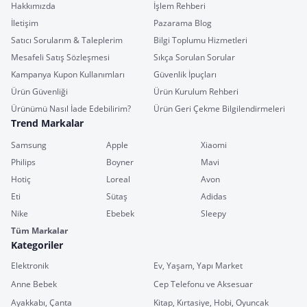
Hakkımızda
İşlem Rehberi
İletişim
Pazarama Blog
Satıcı Sorularım & Taleplerim
Bilgi Toplumu Hizmetleri
Mesafeli Satış Sözleşmesi
Sıkça Sorulan Sorular
Kampanya Kupon Kullanımları
Güvenlik İpuçları
Ürün Güvenliği
Ürün Kurulum Rehberi
Ürünümü Nasıl İade Edebilirim?
Ürün Geri Çekme Bilgilendirmeleri
Trend Markalar
Samsung
Apple
Xiaomi
Philips
Boyner
Mavi
Hotiç
Loreal
Avon
Eti
Sütaş
Adidas
Nike
Ebebek
Sleepy
Tüm Markalar
Kategoriler
Elektronik
Ev, Yaşam, Yapı Market
Anne Bebek
Cep Telefonu ve Aksesuar
Ayakkabı, Çanta
Kitap, Kırtasiye, Hobi, Oyuncak