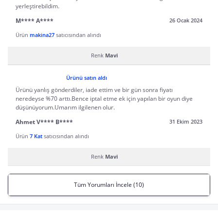
yerleştirebildim.
M**** A****
26 Ocak 2024
Ürün
makina27
satıcısından alındı
Renk
Mavi
Ürünü satın aldı
Ürünü yanlış gönderdiler, iade ettim ve bir gün sonra fiyatı
neredeyse %70 arttı.Bence iptal etme ek için yapılan bir oyun diye
düşünüyorum.Umarım ilgilenen olur.
Ahmet V**** B****
31 Ekim 2023
Ürün
7 Kat
satıcısından alındı
Renk
Mavi
Tüm Yorumları İncele (10)