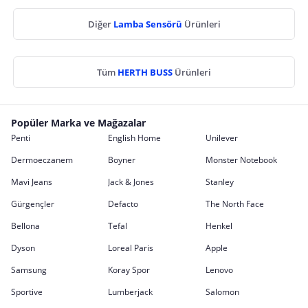
Diğer
Lamba Sensörü
Ürünleri
Tüm
HERTH BUSS
Ürünleri
Popüler Marka ve Mağazalar
Penti
English Home
Unilever
Dermoeczanem
Boyner
Monster Notebook
Mavi Jeans
Jack & Jones
Stanley
Gürgençler
Defacto
The North Face
Bellona
Tefal
Henkel
Dyson
Loreal Paris
Apple
Samsung
Koray Spor
Lenovo
Sportive
Lumberjack
Salomon