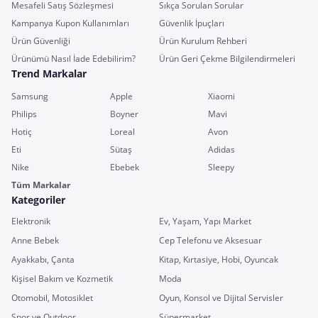
Mesafeli Satış Sözleşmesi
Sıkça Sorulan Sorular
Kampanya Kupon Kullanımları
Güvenlik İpuçları
Ürün Güvenliği
Ürün Kurulum Rehberi
Ürünümü Nasıl İade Edebilirim?
Ürün Geri Çekme Bilgilendirmeleri
Trend Markalar
Samsung
Apple
Xiaomi
Philips
Boyner
Mavi
Hotiç
Loreal
Avon
Eti
Sütaş
Adidas
Nike
Ebebek
Sleepy
Tüm Markalar
Kategoriler
Elektronik
Ev, Yaşam, Yapı Market
Anne Bebek
Cep Telefonu ve Aksesuar
Ayakkabı, Çanta
Kitap, Kırtasiye, Hobi, Oyuncak
Kişisel Bakım ve Kozmetik
Moda
Otomobil, Motosiklet
Oyun, Konsol ve Dijital Servisler
Spor ve Outdoor
Süpermarket