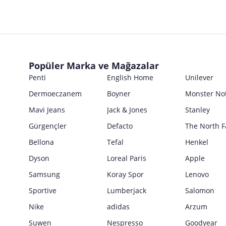
Ticari Ünvanı
İsmi
Ürün Bilgileri
E Posta Adresi
Posta Adresi
Marka
Parti No
Ticari Ünvanı
Kullanım Kılavuzu
E Posta Adresi
Seri No
Posta Adresi
Marka
Satıcı bilgi girişi yapmamıştır.
Ürün Ambalajı Görselleri
Son Kullanma Tarihi
E Posta Adresi
Posta Adresi
Satıcı bilgi girişi yapmamıştır.
Uyarı / Güvenlik Açıklaması
Girilen tüm bilgilerin doğruluğu ve güncelliği satıcının sorumluluğunda
Popüler Marka ve Mağazalar
E Posta Adresi
Satıcı bilgi girişi yapmamıştır.
Penti
English Home
Unilever
Güvenlik İşaretleri
Dermoeczanem
Boyner
Monster No
Satıcı bilgi girişi yapmamıştır.
Mavi Jeans
Jack & Jones
Stanley
Gürgençler
Defacto
The North F
Bellona
Tefal
Henkel
Dyson
Loreal Paris
Apple
Samsung
Koray Spor
Lenovo
Sportive
Lumberjack
Salomon
Nike
adidas
Arzum
Suwen
Nespresso
Goodyear