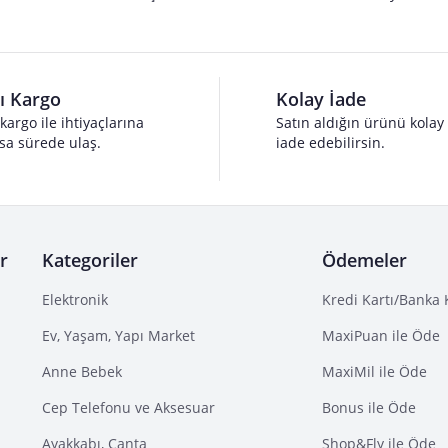
lı Kargo
Kolay İade
 kargo ile ihtiyaçlarına
Satın aldığın ürünü kolay
sa sürede ulaş.
iade edebilirsin.
r
Kategoriler
Ödemeler
Elektronik
Kredi Kartı/Banka 
Ev, Yaşam, Yapı Market
MaxiPuan ile Öde
Anne Bebek
MaxiMil ile Öde
Cep Telefonu ve Aksesuar
Bonus ile Öde
Ayakkabı, Çanta
Shop&Fly ile Öde