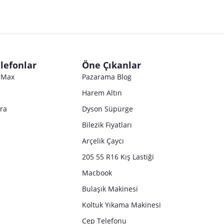
Satıcı bilgi girişi yapmamıştır.
Satıcı bilgi girişi yapmamıştır.
Satıcı bilgi girişi yapmamıştır.
Satıcı bilgi girişi yapmamıştır.
Satıcı bilgi girişi yapmamıştır.
Satıcı bilgi girişi yapmamıştır.
Satıcı bilgi girişi yapmamıştır.
Satıcı bilgi girişi yapmamıştır.
Satıcı bilgi girişi yapmamıştır.
Satıcı bilgi girişi yapmamıştır.
Satıcı bilgi girişi yapmamıştır.
Satıcı bilgi girişi yapmamıştır.
Satıcı bilgi girişi yapmamıştır.
Satıcı bilgi girişi yapmamıştır.
lefonlar
Öne Çıkanlar
Satıcı bilgi girişi yapmamıştır.
o Max
Pazarama Blog
Harem Altın
tra
Dyson Süpürge
Bilezik Fiyatları
Arçelik Çaycı
205 55 R16 Kış Lastiği
Macbook
Bulaşık Makinesi
Koltuk Yıkama Makinesi
Cep Telefonu