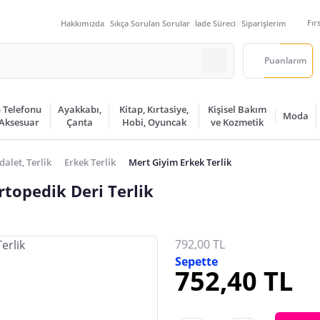
Fır
Hakkımızda
Sıkça Sorulan Sorular
İade Süreci
Siparişlerim
Puanlarım
 Telefonu
Ayakkabı,
Kitap, Kırtasiye,
Kişisel Bakım
Moda
 Aksesuar
Çanta
Hobi, Oyuncak
ve Kozmetik
alet, Terlik
Erkek Terlik
Mert Giyim Erkek Terlik
topedik Deri Terlik
792,00 TL
Sepette
752,40 TL