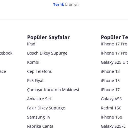
Terlik
Ürünleri
dır. Pazarama, bu içeriklerden dolayı herhangi bir sorumluluk kabul etmemektedir.
Popüler Sayfalar
Popüler Te
iPad
iPhone 17 Pr
tebook
Bosch Dikey Süpürge
iPhone 17 Pro
Kombi
Galaxy S25 Ul
ace
Cep Telefonu
iPhone 13
Ps5 Fiyat
iPhone 15
Çamaşır Kurutma Makinesi
iPhone 17
Ankastre Set
Galaxy A56
Fakir Dikey Süpürge
Redmi 15C
Samsung Tv
iPhone 16e
Fabrika Çanta
Galaxy S25FE