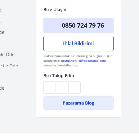
Bize Ulaşın
e
e
0850 724 79 76
Öde
İhlal Bildirimi
ile Öde
Platformumuzdaki ürünlerin güvenliğine ilişkin
sorularınızı
urunguvenligi@pazarama.com
e ile Öde
adresine iletebilirsiniz.
Bizi Takip Edin
de
Pazarama Blog