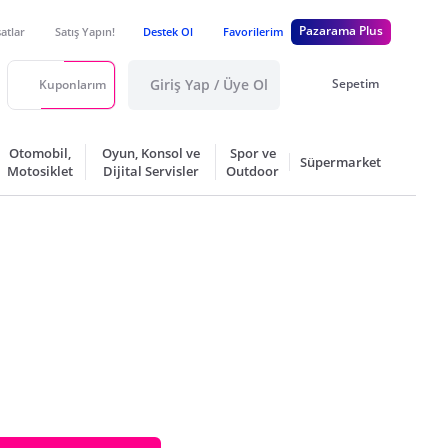
Pazarama Plus
satlar
Satış Yapın!
Destek Ol
Favorilerim
Giriş Yap / Üye Ol
Sepetim
Kuponlarım
Otomobil,
Oyun, Konsol ve
Spor ve
Süpermarket
Motosiklet
Dijital Servisler
Outdoor