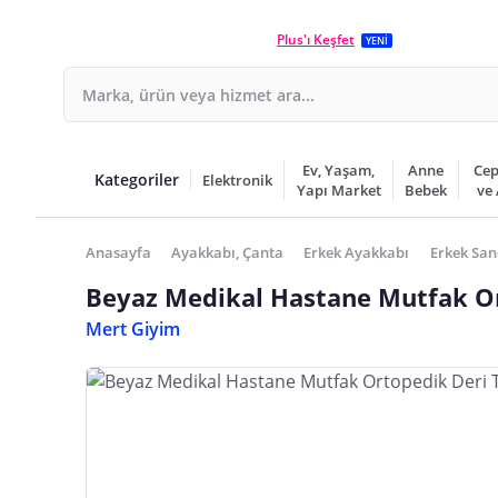
Plus'ı Keşfet
YENİ
Ev, Yaşam,
Anne
Cep
Kategoriler
Elektronik
Yapı Market
Bebek
ve
Anasayfa
Ayakkabı, Çanta
Erkek Ayakkabı
Erkek Sand
Beyaz Medikal Hastane Mutfak Or
Mert Giyim