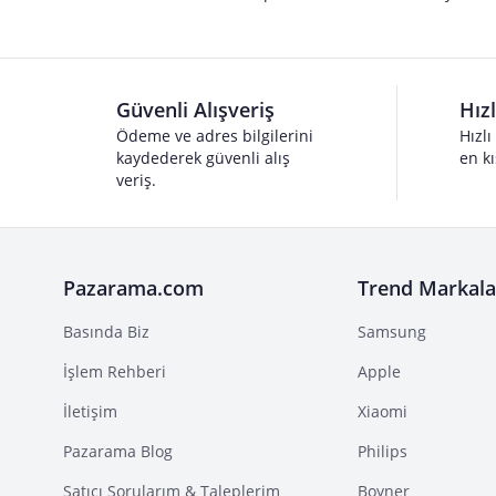
Güvenli Alışveriş
Hız
Ödeme ve adres bilgilerini
Hızlı
kaydederek güvenli alış
en kı
veriş.
Pazarama.com
Trend Markala
Basında Biz
Samsung
İşlem Rehberi
Apple
İletişim
Xiaomi
Pazarama Blog
Philips
Satıcı Sorularım & Taleplerim
Boyner