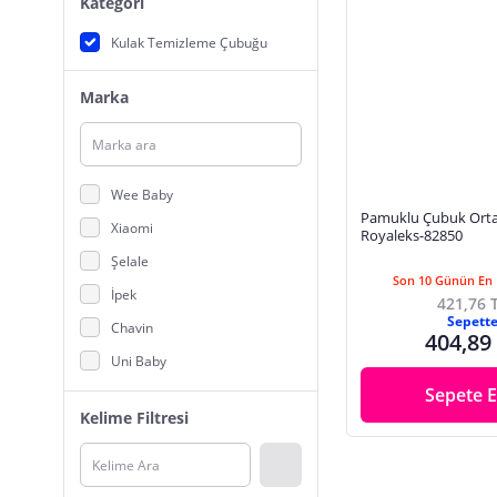
Kategori
Kulak Temizleme Çubuğu
Marka
Wee Baby
Pamuklu Çubuk Ort
Xiaomi
Royaleks-82850
Şelale
Son 10 Günün En 
İpek
421,76 
Sepett
Chavin
404,89
Uni Baby
Sepete E
Cotton
Kelime Filtresi
Lure
Fe
Johnson's