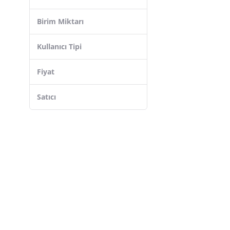
sepetegelsin
Birim Miktarı
Cotton Soft
Labels
Kullanıcı Tipi
Evimdeyokyok
Fiyat
busstier
MATMEL
Satıcı
Fonox
Dalin
Solmaz
Mepa