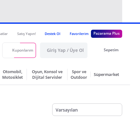
Pazarama Plus
satlar
Satış Yapın!
Destek Ol
Favorilerim
Giriş Yap / Üye Ol
Sepetim
Kuponlarım
Otomobil,
Oyun, Konsol ve
Spor ve
Süpermarket
Motosiklet
Dijital Servisler
Outdoor
Varsayılan