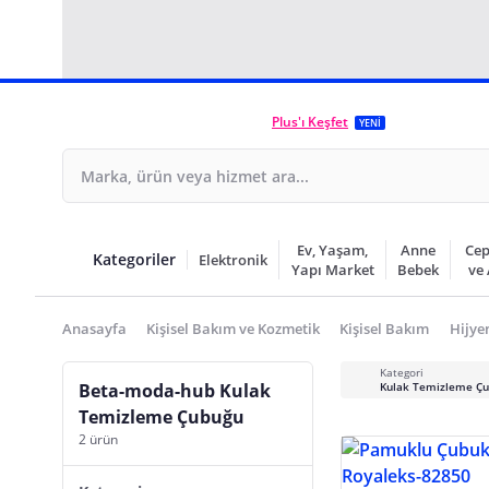
Plus'ı Keşfet
YENİ
Ev, Yaşam,
Anne
Cep
Kategoriler
Elektronik
Yapı Market
Bebek
ve
Anasayfa
Kişisel Bakım ve Kozmetik
Kişisel Bakım
Hijye
Kategori
Beta-moda-hub Kulak
Kulak Temizleme Ç
Temizleme Çubuğu
2 ürün