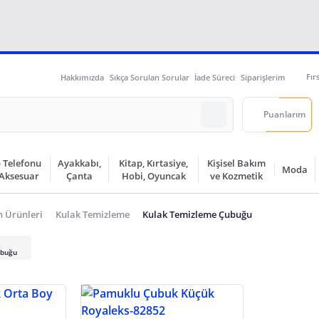
Fır
Hakkımızda
Sıkça Sorulan Sorular
İade Süreci
Siparişlerim
Puanlarım
 Telefonu
Ayakkabı,
Kitap, Kırtasiye,
Kişisel Bakım
Moda
 Aksesuar
Çanta
Hobi, Oyuncak
ve Kozmetik
n Ürünleri
Kulak Temizleme
Kulak Temizleme Çubuğu
ubuğu