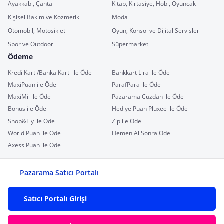
Ayakkabı, Çanta
Kitap, Kırtasiye, Hobi, Oyuncak
Kişisel Bakım ve Kozmetik
Moda
Otomobil, Motosiklet
Oyun, Konsol ve Dijital Servisler
Spor ve Outdoor
Süpermarket
Ödeme
Kredi Kartı/Banka Kartı ile Öde
Bankkart Lira ile Öde
MaxiPuan ile Öde
ParafPara ile Öde
MaxiMil ile Öde
Pazarama Cüzdan ile Öde
Bonus ile Öde
Hediye Puan Pluxee ile Öde
Shop&Fly ile Öde
Zip ile Öde
World Puan ile Öde
Hemen Al Sonra Öde
Axess Puan ile Öde
Pazarama Satıcı Portalı
Satıcı Portalı Girişi