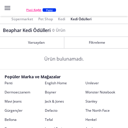
Yeni
Plus'ı Keşfet
Süpermarket
Pet Shop
Kedi
Kedi Ödülleri
Beaphar Kedi Ödülleri
0 Ürün
Varsayılan
Filtreleme
Ürün bulunamadı.
Popüler Marka ve Mağazalar
Penti
English Home
Unilever
Dermoeczanem
Boyner
Monster Notebook
Mavi Jeans
Jack & Jones
Stanley
Gürgençler
Defacto
The North Face
Bellona
Tefal
Henkel