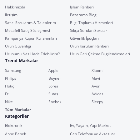
Hakkımızda
İşlem Rehberi
İletişim
Pazarama Blog
Satıcı Sorularım & Taleplerim
Bilgi Toplumu Hizmetleri
Mesafeli Satış Sözleşmesi
Sıkça Sorulan Sorular
Kampanya Kupon Kullanımları
Güvenlik İpuçları
Ürün Güvenliği
Ürün Kurulum Rehberi
Ürünümü Nasıl İade Edebilirim?
Ürün Geri Çekme Bilgilendirmeleri
Trend Markalar
Samsung
Apple
Xiaomi
Philips
Boyner
Mavi
Hotiç
Loreal
Avon
Eti
Sütaş
Adidas
Nike
Ebebek
Sleepy
Tüm Markalar
Kategoriler
Elektronik
Ev, Yaşam, Yapı Market
Anne Bebek
Cep Telefonu ve Aksesuar