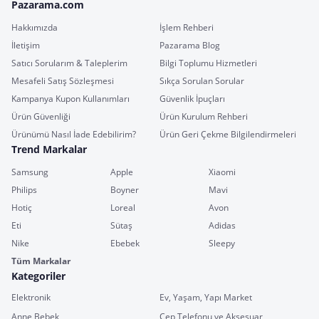
Pazarama.com
Hakkımızda
İşlem Rehberi
İletişim
Pazarama Blog
Satıcı Sorularım & Taleplerim
Bilgi Toplumu Hizmetleri
Mesafeli Satış Sözleşmesi
Sıkça Sorulan Sorular
Kampanya Kupon Kullanımları
Güvenlik İpuçları
Ürün Güvenliği
Ürün Kurulum Rehberi
Ürünümü Nasıl İade Edebilirim?
Ürün Geri Çekme Bilgilendirmeleri
Trend Markalar
Samsung
Apple
Xiaomi
Philips
Boyner
Mavi
Hotiç
Loreal
Avon
Eti
Sütaş
Adidas
Nike
Ebebek
Sleepy
Tüm Markalar
Kategoriler
Elektronik
Ev, Yaşam, Yapı Market
Anne Bebek
Cep Telefonu ve Aksesuar