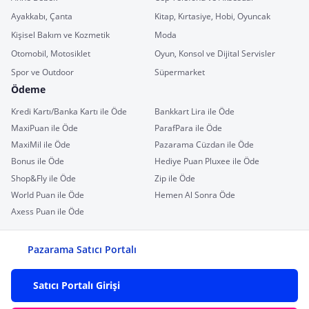
Ayakkabı, Çanta
Kitap, Kırtasiye, Hobi, Oyuncak
Kişisel Bakım ve Kozmetik
Moda
Otomobil, Motosiklet
Oyun, Konsol ve Dijital Servisler
Spor ve Outdoor
Süpermarket
Ödeme
Kredi Kartı/Banka Kartı ile Öde
Bankkart Lira ile Öde
MaxiPuan ile Öde
ParafPara ile Öde
MaxiMil ile Öde
Pazarama Cüzdan ile Öde
Bonus ile Öde
Hediye Puan Pluxee ile Öde
Shop&Fly ile Öde
Zip ile Öde
World Puan ile Öde
Hemen Al Sonra Öde
Axess Puan ile Öde
Pazarama Satıcı Portalı
Satıcı Portalı Girişi