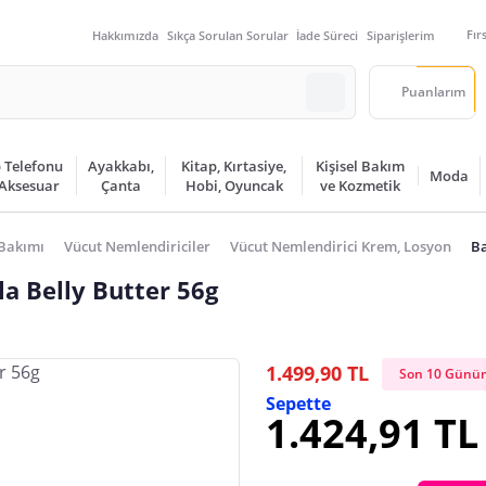
Fır
Hakkımızda
Sıkça Sorulan Sorular
İade Süreci
Siparişlerim
Puanlarım
 Telefonu
Ayakkabı,
Kitap, Kırtasiye,
Kişisel Bakım
Moda
 Aksesuar
Çanta
Hobi, Oyuncak
ve Kozmetik
Bakımı
Vücut Nemlendiriciler
Vücut Nemlendirici Krem, Losyon
Ba
a Belly Butter 56g
1.499,90 TL
Son 10 Günün
Sepette
1.424,91 TL