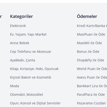
r
Kategoriler
Ödemeler
Elektronik
Kredi Kartı/Banka 
Ev, Yaşam, Yapı Market
MaxiPuan ile Öde
Anne Bebek
MaxiMil ile Öde
Cep Telefonu ve Aksesuar
Bonus ile Öde
Ayakkabı, Çanta
Shop&Fly ile Öde
Kitap, Kırtasiye, Hobi, Oyuncak
World Puan ile Öd
Kişisel Bakım ve Kozmetik
Axess Puan ile Öd
Moda
Bankkart Lira ile 
Otomobil, Motosiklet
ParafPara ile Öde
Oyun, Konsol ve Dijital Servisler
Pazarama Cüzdan 