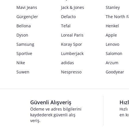
Mavi Jeans
Jack & Jones
Stanley
Gürgençler
Defacto
The North F
Bellona
Tefal
Henkel
Dyson
Loreal Paris
Apple
Samsung
Koray Spor
Lenovo
Sportive
Lumberjack
Salomon
Nike
adidas
Arzum
Suwen
Nespresso
Goodyear
Güvenli Alışveriş
Hız
Ödeme ve adres bilgilerini
Hızlı
kaydederek güvenli alış
en kı
veriş.