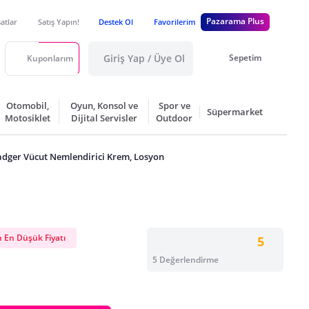
Pazarama Plus
satlar
Satış Yapın!
Destek Ol
Favorilerim
Giriş Yap / Üye Ol
Sepetim
Kuponlarım
Otomobil,
Oyun, Konsol ve
Spor ve
Süpermarket
Motosiklet
Dijital Servisler
Outdoor
dger Vücut Nemlendirici Krem, Losyon
 En Düşük Fiyatı
5
5 Değerlendirme