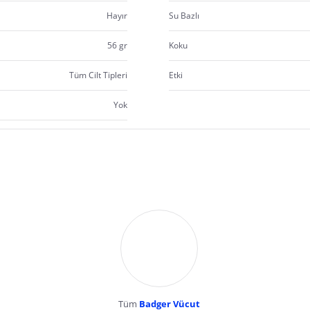
Hayır
Su Bazlı
56 gr
Koku
Tüm Cilt Tipleri
Etki
Yok
Tüm
Badger Vücut