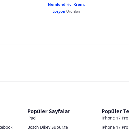
Nemlendirici Krem,
Losyon
Ürünleri
dır. Pazarama, bu içeriklerden dolayı herhangi bir sorumluluk kabul etmemektedir.
Popüler Sayfalar
Popüler Te
iPad
iPhone 17 Pr
tebook
Bosch Dikey Süpürge
iPhone 17 Pro