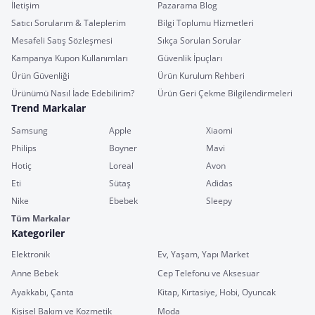
İletişim
Pazarama Blog
Satıcı Sorularım & Taleplerim
Bilgi Toplumu Hizmetleri
Mesafeli Satış Sözleşmesi
Sıkça Sorulan Sorular
Kampanya Kupon Kullanımları
Güvenlik İpuçları
Ürün Güvenliği
Ürün Kurulum Rehberi
Ürünümü Nasıl İade Edebilirim?
Ürün Geri Çekme Bilgilendirmeleri
Trend Markalar
Samsung
Apple
Xiaomi
Philips
Boyner
Mavi
Hotiç
Loreal
Avon
Eti
Sütaş
Adidas
Nike
Ebebek
Sleepy
Tüm Markalar
Kategoriler
Elektronik
Ev, Yaşam, Yapı Market
Anne Bebek
Cep Telefonu ve Aksesuar
Ayakkabı, Çanta
Kitap, Kırtasiye, Hobi, Oyuncak
Kişisel Bakım ve Kozmetik
Moda