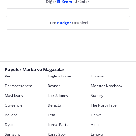
Diğer
El Kremi
Ürünleri
Tüm
Badger
Ürünleri
Popüler Marka ve Mağazalar
Penti
English Home
Unilever
Dermoeczanem
Boyner
Monster Notebook
Mavi Jeans
Jack & Jones
Stanley
Gürgençler
Defacto
The North Face
Bellona
Tefal
Henkel
Dyson
Loreal Paris
Apple
Samsung
Koray Spor
Lenovo