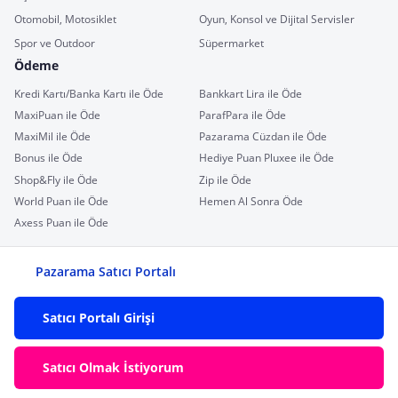
Otomobil, Motosiklet
Oyun, Konsol ve Dijital Servisler
Spor ve Outdoor
Süpermarket
Ödeme
Kredi Kartı/Banka Kartı ile Öde
Bankkart Lira ile Öde
MaxiPuan ile Öde
ParafPara ile Öde
MaxiMil ile Öde
Pazarama Cüzdan ile Öde
Bonus ile Öde
Hediye Puan Pluxee ile Öde
Shop&Fly ile Öde
Zip ile Öde
World Puan ile Öde
Hemen Al Sonra Öde
Axess Puan ile Öde
Pazarama Satıcı Portalı
Satıcı Portalı Girişi
Satıcı Olmak İstiyorum