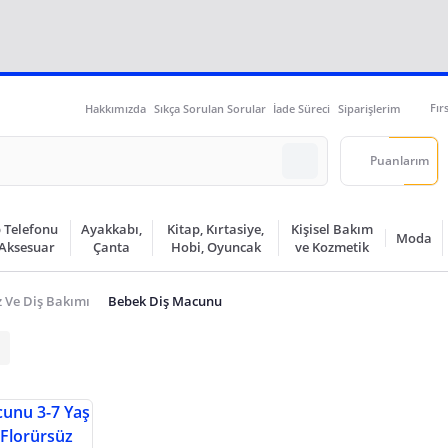
Fır
Hakkımızda
Sıkça Sorulan Sorular
İade Süreci
Siparişlerim
Puanlarım
 Telefonu
Ayakkabı,
Kitap, Kırtasiye,
Kişisel Bakım
Moda
 Aksesuar
Çanta
Hobi, Oyuncak
ve Kozmetik
 Ve Diş Bakımı
Bebek Diş Macunu