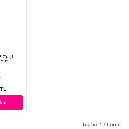
-7 Yaş b-
ürsüz
TL
e
 TL
kle
Toplam 1 / 1 ürün