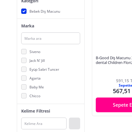
Kategori
Bebek Diş Macunu
Marka
Siveno
B-Good Diş Macunu 3
Jack N' Jill
dental Children Flor
Eyüp Sabri Tuncer
Agarta
591,15 
Sepett
Baby Me
567,51
Chicco
Sepete E
R.O.C.S.
Kelime Filtresi
Sensodyne
Babyton
INCIA