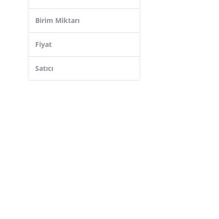
Colgate
Birim Miktarı
Dentiste
Steriball
Fiyat
GSK
Satıcı
The Prouvee Reponses
Feel Nice
SPLAT
Dk
K-yonlineticareT
Minoris