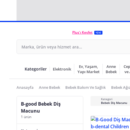
Plus'ı Keşfet
YENİ
Ev, Yaşam,
Anne
Cep
Kategoriler
Elektronik
Yapı Market
Bebek
ve
Anasayfa
Anne Bebek
Bebek Bakım Ve Sağlık
Bebek Ağız
Kategori
B-good Bebek Diş
Bebek Diş Macunu
Macunu
1 ürün