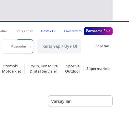
Pazarama Plus
satlar
Satış Yapın!
Destek Ol
Favorilerim
Giriş Yap / Üye Ol
Sepetim
Kuponlarım
Otomobil,
Oyun, Konsol ve
Spor ve
Süpermarket
Motosiklet
Dijital Servisler
Outdoor
Varsayılan