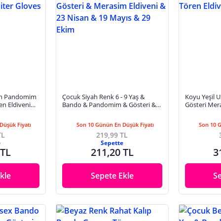
on Pandomim
Çocuk Siyah Renk 6 - 9 Yaş &
Koyu Yeşil U
en Eldiveni
Bando & Pandomim & Gösteri &
Gösteri Mer
Merasim Eldiveni & 23 Nisan & 19
Gloves
Mayıs & 29 Ekim
Düşük Fiyatı
Son 10 Günün En Düşük Fiyatı
Son 10 
TL
219,99 TL
e
Sepette
 TL
211,20 TL
3
kle
Sepete Ekle
S