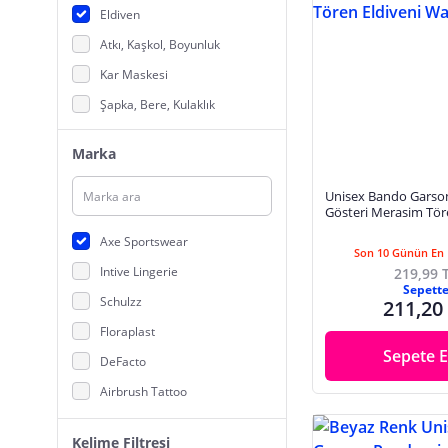
Eldiven
Atkı, Kaşkol, Boyunluk
Kar Maskesi
Şapka, Bere, Kulaklık
Marka
Unisex Bando Gars
Gösteri Merasim Tör
Waiter Gloves
Axe Sportswear
Son 10 Günün En 
Intive Lingerie
219,99 
Sepett
Schulzz
211,20
Floraplast
Sepete E
DeFacto
Airbrush Tattoo
Galatasaray
Kelime Filtresi