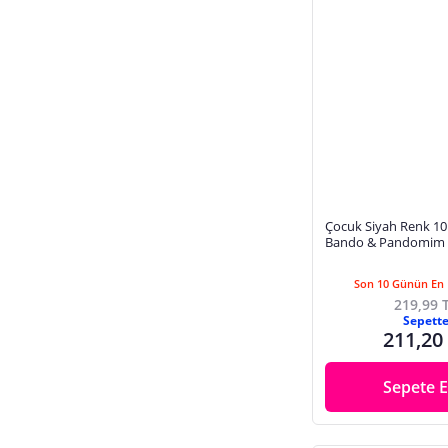
Çocuk Siyah Renk 10 
Bando & Pandomim &
Merasim Eldiveni & 2
Mayıs
Son 10 Günün En 
219,99 
Sepett
211,20
Sepete E