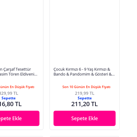
n Çarşaf Tesettür
Çocuk Kırmızı 6 - 9 Yaş Kırmızı &
asim Tören Eldiveni
Bando & Pandomim & Gösteri &
Merasim Eldiveni & 23 Nisan & 19
Mayıs
Günün En Düşük Fiyatı
Son 10 Günün En Düşük Fiyatı
329,99 TL
219,99 TL
Sepette
Sepette
16,80 TL
211,20 TL
epete Ekle
Sepete Ekle