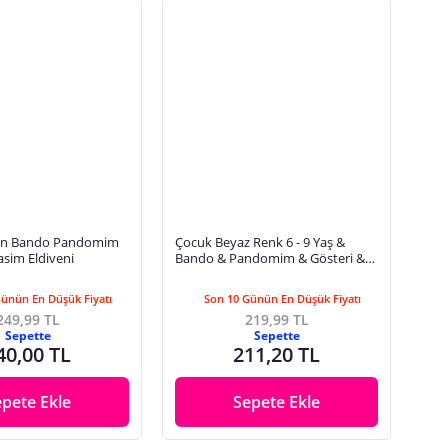
on Bando Pandomim
Çocuk Beyaz Renk 6 - 9 Yaş &
sim Eldiveni
Bando & Pandomim & Gösteri &
Merasim Eldiveni & 23 Nisan & 19
Mayıs & 29 Ekim
Günün En Düşük Fiyatı
Son 10 Günün En Düşük Fiyatı
249,99 TL
219,99 TL
Sepette
Sepette
40,00 TL
211,20 TL
epete Ekle
Sepete Ekle