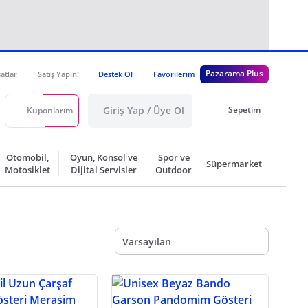
Pazarama Plus
satlar
Satış Yapın!
Destek Ol
Favorilerim
Giriş Yap / Üye Ol
Sepetim
Kuponlarım
Otomobil,
Oyun, Konsol ve
Spor ve
Süpermarket
Motosiklet
Dijital Servisler
Outdoor
Varsayılan