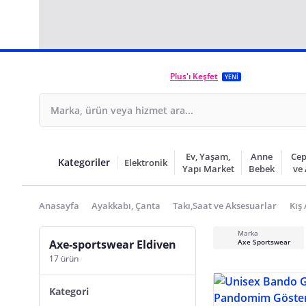
Plus'ı Keşfet
YENİ
Ev, Yaşam,
Anne
Cep
Kategoriler
Elektronik
Yapı Market
Bebek
ve
Anasayfa
Ayakkabı, Çanta
Takı,Saat ve Aksesuarlar
Kış
Marka
Axe-sportswear Eldiven
Axe Sportswear
17 ürün
Kategori