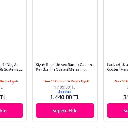
- 14 Yaş &
Siyah Renk Unisex Bando Garson
Lacivert Uzu
 Gösteri &
Pandomim Gösteri Merasim
Gösteri Mer
3 Nisan & 19
Tören Eldiveni ( 10 Çift )
Gloves
Düşük Fiyatı
Son 10 Günün En Düşük Fiyatı
Son 10 
TL
1.499,99 TL
e
Sepette
 TL
1.440,00 TL
3
kle
Sepete Ekle
S