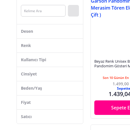
Beybi
Suyutti
Rab
Skygo
Desen
Koton
ELEVEN MARKET
Renk
Quiksilver
Kullanıcı Tipi
Beyaz Renk Unisex 
MARSİLYAN
Pandomim Gösteri 
Tören Eldiveni ( 10 Çif
AESCO
Cinsiyet
Son 10 Günün En 
Blackspade
1.499,00
Beden/Yaş
Dolphin
Sepett
1.439,0
Ksmart
Fiyat
Hat Town
Sepete E
Satıcı