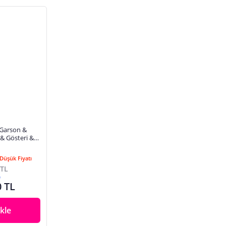
 Garson &
 Gösteri &
Düşük Fiyatı
 TL
e
0 TL
kle