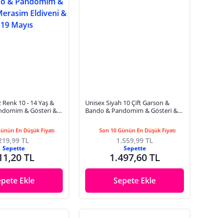
 Renk 10 - 14 Yaş &
Unisex Siyah 10 Çift Garson &
ndomim & Gösteri &
Bando & Pandomim & Gösteri &
veni & 23 Nisan & 19
Merasim Eldiveni
Günün En Düşük Fiyatı
Son 10 Günün En Düşük Fiyatı
219,99 TL
1.559,99 TL
Sepette
Sepette
11,20 TL
1.497,60 TL
epete Ekle
Sepete Ekle