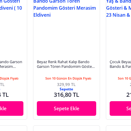
Bando Garson
Beyaz Renk Rahat Kalıp Bando
Çocuk Beyaz
Merasim
Garson Tören Pandomim Gösteri
Bando & Pa
t )
Merasim Eldiveni
Merasim Eldi
Mayıs
Düşük Fiyatı
Son 10 Günün En Düşük Fiyatı
Son 10 
 TL
329,99 TL
e
Sepette
4 TL
316,80 TL
2
kle
Sepete Ekle
S