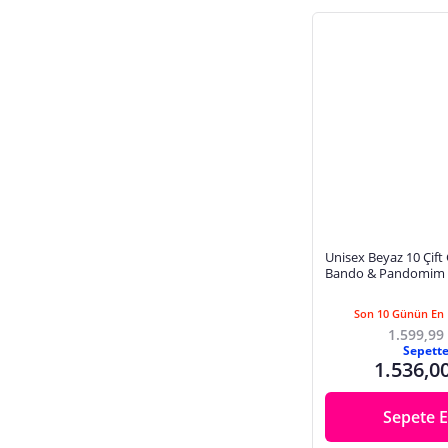
Unisex Beyaz 10 Çift
Bando & Pandomim &
Merasim Eldiveni
Son 10 Günün En 
1.599,99
Sepett
1.536,0
Sepete E