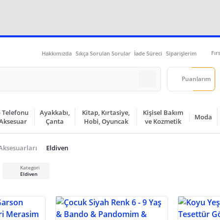
Fır
Hakkımızda
Sıkça Sorulan Sorular
İade Süreci
Siparişlerim
Puanlarım
 Telefonu
Ayakkabı,
Kitap, Kırtasiye,
Kişisel Bakım
Moda
 Aksesuar
Çanta
Hobi, Oyuncak
ve Kozmetik
 Aksesuarları
Eldiven
Kategori
Eldiven