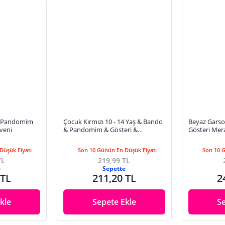
o Pandomim
Çocuk Kırmızı 10 - 14 Yaş & Bando
Beyaz Gars
veni
& Pandomim & Gösteri &
Gösteri Mera
Merasim Eldiveni & 23 Nisan & 19
Mayıs
Düşük Fiyatı
Son 10 Günün En Düşük Fiyatı
Son 10 
TL
219,99 TL
e
Sepette
 TL
211,20 TL
2
kle
Sepete Ekle
S