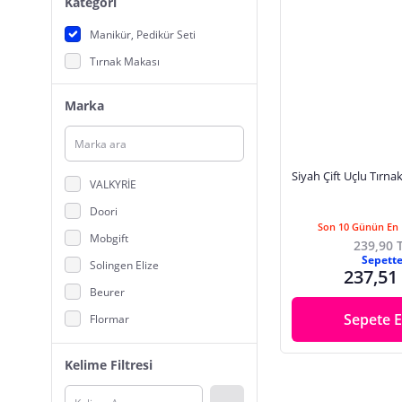
Kategori
Manikür, Pedikür Seti
Tırnak Makası
Marka
Siyah Çift Uçlu Tırnak 
VALKYRİE
Doori
Son 10 Günün En 
Mobgift
239,90 
Sepett
Solingen Elize
237,51
Beurer
Sepete E
Flormar
Anıl Gel Polish
Kelime Filtresi
Carlburn
Gaman