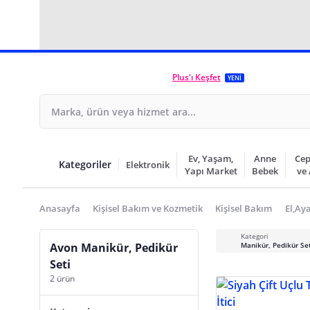
Plus'ı Keşfet
YENİ
Ev, Yaşam,
Anne
Cep
Kategoriler
Elektronik
Yapı Market
Bebek
ve
Anasayfa
Kişisel Bakım ve Kozmetik
Kişisel Bakım
El,Ay
Kategori
Avon Manikür, Pedikür
Manikür, Pedikür Set
Seti
2 ürün