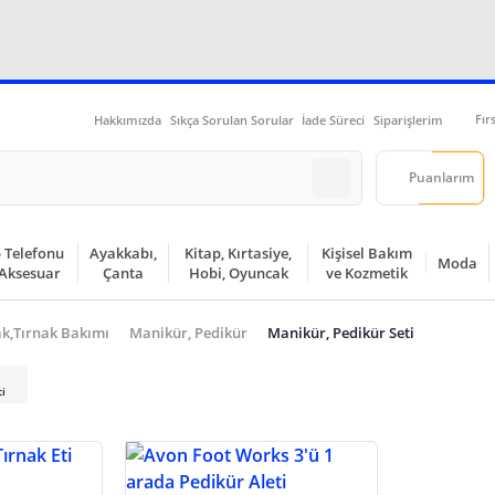
Fır
Hakkımızda
Sıkça Sorulan Sorular
İade Süreci
Siparişlerim
Puanlarım
 Telefonu
Ayakkabı,
Kitap, Kırtasiye,
Kişisel Bakım
Moda
 Aksesuar
Çanta
Hobi, Oyuncak
ve Kozmetik
ak,Tırnak Bakımı
Manikür, Pedikür
Manikür, Pedikür Seti
i