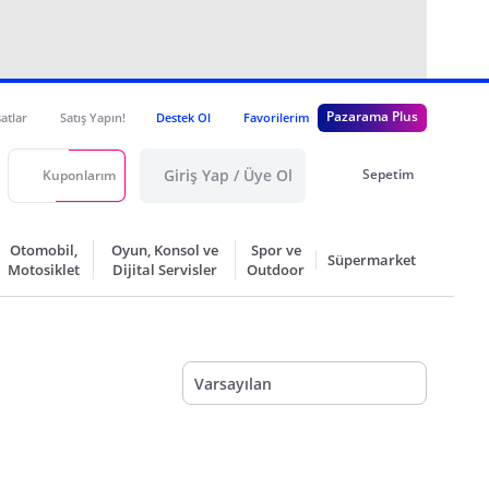
Pazarama Plus
satlar
Satış Yapın!
Destek Ol
Favorilerim
Giriş Yap / Üye Ol
Sepetim
Kuponlarım
Otomobil,
Oyun, Konsol ve
Spor ve
Süpermarket
Motosiklet
Dijital Servisler
Outdoor
Varsayılan