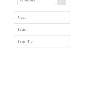
Chavin
Coverzone
Fiyat
Oska Global
DUHALINE
Satıcı
Trina
Satıcı Tipi
Fontenay
Nascita
OUPTEC
STRONG
Polosmart
Hanedanev