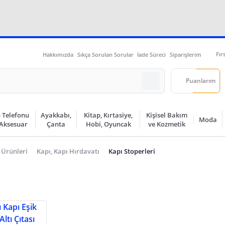
Fır
Hakkımızda
Sıkça Sorulan Sorular
İade Süreci
Siparişlerim
Puanlarım
 Telefonu
Ayakkabı,
Kitap, Kırtasiye,
Kişisel Bakım
Moda
 Aksesuar
Çanta
Hobi, Oyuncak
ve Kozmetik
 Ürünleri
Kapı, Kapı Hırdavatı
Kapı Stoperleri