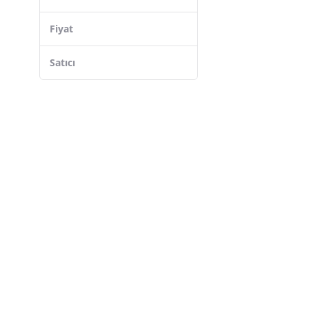
LuLuyen
Fiyat
Pacific
Kale Kilit
Satıcı
Beşel
Azm
EYM
Tineke
Gözde
Barış Dizayn
Eco Port