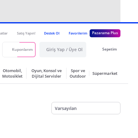
Pazarama Plus
satlar
Satış Yapın!
Destek Ol
Favorilerim
Giriş Yap / Üye Ol
Sepetim
Kuponlarım
Otomobil,
Oyun, Konsol ve
Spor ve
Süpermarket
Motosiklet
Dijital Servisler
Outdoor
Varsayılan