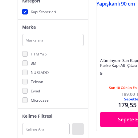
Kategori
Kapı Stoperleri
Marka
HTM Yapı
Alüminyum Sarı Kapı E
3M
Parke Kapı Altı Çıtası
cm
NUBLADO
5
Teksan
Son 10 Günün En 
Eynel
189,00 
Sepett
Microcase
179,55
OpenCity
Kelime Filtresi
N NOXXO
Sepete E
Tiesa Home
SLCMARKETİM