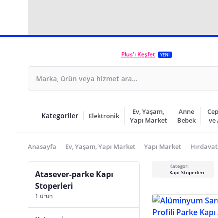
Plus'ı Keşfet
YENİ
Ev, Yaşam,
Anne
Cep
Kategoriler
Elektronik
Yapı Market
Bebek
ve
Anasayfa
Ev, Yaşam, Yapı Market
Yapı Market
Hırdavat
Kategori
Atasever-parke Kapı
Kapı Stoperleri
Stoperleri
1 ürün