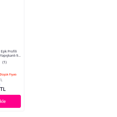
şik Profili
 Yapışkanlı 90
(1)
Düşük Fiyatı
TL
e
 TL
kle