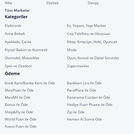
Nike
Ebebek
Sleepy
Tüm Markalar
Kategoriler
Elektronik
Ev, Yaşam, Yapı Market
Anne Bebek
Cep Telefonu ve Aksesuar
Ayakkabı, Çanta
Kitap, Kırtasiye, Hobi, Oyuncak
Kişisel Bakım ve Kozmetik
Moda
Otomobil, Motosiklet
Oyun, Konsol ve Dijital Servisler
Spor ve Outdoor
Süpermarket
Ödeme
Kredi Kartı/Banka Kartı ile Öde
Bankkart Lira ile Öde
MaxiPuan ile Öde
ParafPara ile Öde
MaxiMil ile Öde
Pazarama Cüzdan ile Öde
Bonus ile Öde
Hediye Puan Pluxee ile Öde
Shop&Fly ile Öde
Zip ile Öde
World Puan ile Öde
Hemen Al Sonra Öde
Axess Puan ile Öde