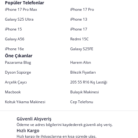
Popüler Telefonlar
iPhone 17 Pro Max
iPhone 17 Pro
Galaxy S25 Ultra
iPhone 13
iPhone 15
iPhone 17
Galaxy A56
Redmi 15C
iPhone 16e
Galaxy S25FE
Öne Çıkanlar
Pazarama Blog
Harem Altın
Dyson Süpürge
Bilezik Fiyatları
Arçelik Çaycı
205 55 R16 Kış Lastiği
Macbook
Bulaşık Makinesi
Koltuk Yıkama Makinesi
Cep Telefonu
Güvenli Alışveriş
Ödeme ve adres bilgilerini kaydederek güvenli alış veriş.
Hızlı Kargo
Hızlı kargo ile ihtiyaçlarına en kısa sürede ulaş.