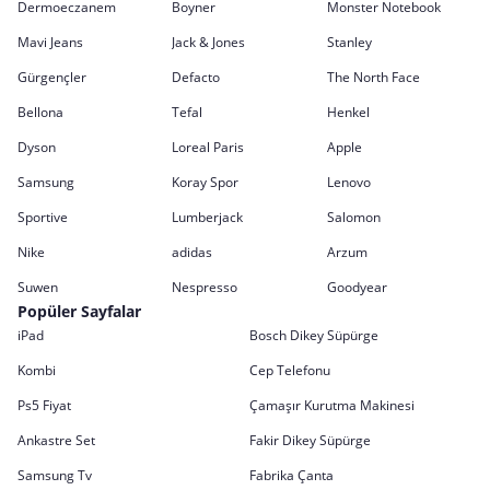
Dermoeczanem
Boyner
Monster Notebook
Mavi Jeans
Jack & Jones
Stanley
Gürgençler
Defacto
The North Face
Bellona
Tefal
Henkel
Dyson
Loreal Paris
Apple
Samsung
Koray Spor
Lenovo
Sportive
Lumberjack
Salomon
Nike
adidas
Arzum
Suwen
Nespresso
Goodyear
Popüler Sayfalar
iPad
Bosch Dikey Süpürge
Kombi
Cep Telefonu
Ps5 Fiyat
Çamaşır Kurutma Makinesi
Ankastre Set
Fakir Dikey Süpürge
Samsung Tv
Fabrika Çanta