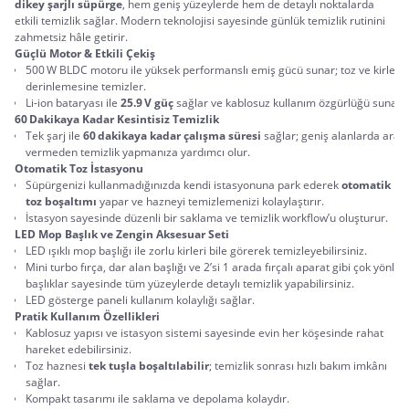
dikey şarjlı süpürge
, hem geniş yüzeylerde hem de detaylı noktalarda 
etkili temizlik sağlar. Modern teknolojisi sayesinde günlük temizlik rutinini 
zahmetsiz hâle getirir.
Güçlü Motor & Etkili Çekiş
500 W BLDC motoru ile yüksek performanslı emiş gücü sunar; toz ve kirleri 
derinlemesine temizler.
Li‑ion bataryası ile 
25.9 V güç 
sağlar ve kablosuz kullanım özgürlüğü sunar.
60 Dakikaya Kadar Kesintisiz Temizlik
Tek şarj ile 
60 dakikaya kadar çalışma süresi 
sağlar; geniş alanlarda ara 
vermeden temizlik yapmanıza yardımcı olur.
Otomatik Toz İstasyonu
Süpürgenizi kullanmadığınızda kendi istasyonuna park ederek 
otomatik 
toz boşaltımı 
yapar ve hazneyi temizlemenizi kolaylaştırır.
İstasyon sayesinde düzenli bir saklama ve temizlik workflow’u oluşturur.
LED Mop Başlık ve Zengin Aksesuar Seti
LED ışıklı mop başlığı ile zorlu kirleri bile görerek temizleyebilirsiniz.
Mini turbo fırça, dar alan başlığı ve 2’si 1 arada fırçalı aparat gibi çok yönlü 
başlıklar sayesinde tüm yüzeylerde detaylı temizlik yapabilirsiniz.
LED gösterge paneli kullanım kolaylığı sağlar.
Pratik Kullanım Özellikleri
Kablosuz yapısı ve istasyon sistemi sayesinde evin her köşesinde rahat 
hareket edebilirsiniz.
Toz haznesi 
tek tuşla boşaltılabilir
; temizlik sonrası hızlı bakım imkânı 
sağlar.
Kompakt tasarımı ile saklama ve depolama kolaydır.