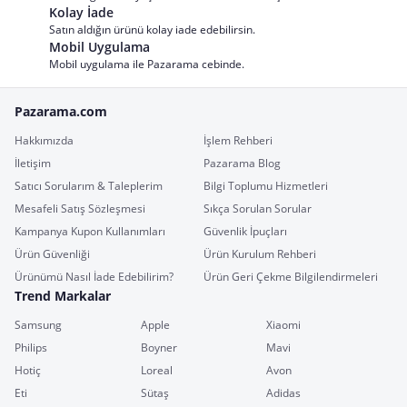
Kolay İade
Satın aldığın ürünü kolay iade edebilirsin.
Mobil Uygulama
Mobil uygulama ile Pazarama cebinde.
Pazarama.com
Hakkımızda
İşlem Rehberi
İletişim
Pazarama Blog
Satıcı Sorularım & Taleplerim
Bilgi Toplumu Hizmetleri
Mesafeli Satış Sözleşmesi
Sıkça Sorulan Sorular
Kampanya Kupon Kullanımları
Güvenlik İpuçları
Ürün Güvenliği
Ürün Kurulum Rehberi
Ürünümü Nasıl İade Edebilirim?
Ürün Geri Çekme Bilgilendirmeleri
Trend Markalar
Samsung
Apple
Xiaomi
Philips
Boyner
Mavi
Hotiç
Loreal
Avon
Eti
Sütaş
Adidas