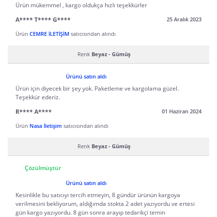
Ürün mükemmel , kargo oldukça hızlı teşekkürler
A**** T**** G****
25 Aralık 2023
Ürün
CEMRE İLETİŞİM
satıcısından alındı
Renk
Beyaz - Gümüş
Ürünü satın aldı
Ürün için diyecek bir şey yok. Paketleme ve kargolama güzel.
Teşekkür ederiz.
R**** A****
01 Haziran 2024
Ürün
Nasa İletişim
satıcısından alındı
Renk
Beyaz - Gümüş
Çözülmüştür
Ürünü satın aldı
Kesinlikle bu satıcıyı tercih etmeyin, 8 gündür ürünün kargoya
verilmesini bekliyorum, aldığımda stokta 2 adet yazıyordu ve ertesi
gün kargo yazıyordu. 8 gün sonra arayıp tedarikçi temin