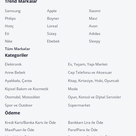
Trend Markalar
Samsung
Apple
Xiaomi
Philips
Boyner
Mavi
Hotiç
Loreal
Avon
Eti
Sütaş
Adidas
Nike
Ebebek
Sleepy
Tüm Markalar
Kategoriler
Elektronik
Ev, Yaşam, Yapı Market
Anne Bebek
Cep Telefonu ve Aksesuar
Ayakkabı, Çanta
Kitap, Kırtasiye, Hobi, Oyuncak
Kişisel Bakım ve Kozmetik
Moda
Otomobil, Motosiklet
Oyun, Konsol ve Dijital Servisler
Spor ve Outdoor
Süpermarket
Ödeme
Kredi Kartı/Banka Kartı ile Öde
Bankkart Lira ile Öde
MaxiPuan ile Öde
ParafPara ile Öde