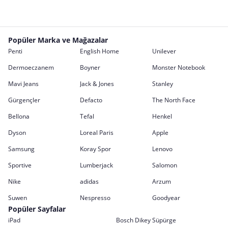
Popüler Marka ve Mağazalar
Penti
English Home
Unilever
Dermoeczanem
Boyner
Monster Notebook
Mavi Jeans
Jack & Jones
Stanley
Gürgençler
Defacto
The North Face
Bellona
Tefal
Henkel
Dyson
Loreal Paris
Apple
Samsung
Koray Spor
Lenovo
Sportive
Lumberjack
Salomon
Nike
adidas
Arzum
Suwen
Nespresso
Goodyear
Popüler Sayfalar
iPad
Bosch Dikey Süpürge