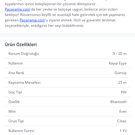
eşyalarınızı işinizi kolaylaştıran bir çözüme dönüştürür.
Pazarama.com
'da her zevke ve bütçeye uygun, binlerce ürün sizleri 
bekliyor! Alisverisinizi keyifli ve avantajli hale getirmek için tek yapmaniz 
gereken 
Pazarama.com
'u ziyaret etmek. Hizli ve güvenilir teslimat 
seçenekleriyle, aradiginiz her seyi bulabilirsiniz.
Ürün Özellikleri
Konum Doğruluğu
5 - 20 m
Kullanım
Kayıp Eşya
Ana Renk
Gümüş
Kapsama Mesafesi
25 m
Güç Tipi
Pilli
Özellik
Bluetooth
Mini
Evet
Ürün Tipi
Cihaz
Kullanım Süresi
1 Yıl