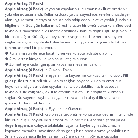
Apple Airtag (4 Pack)
Apple Airtag (4 Pack)
, kaybolan eşyalarınızı bulmanın akıllı ve pratik bir 
yolu olarak tasarlandı. Kullanıcı dostu yapısı sayesinde, telefonunuzda yer 
alan uygulaması ile eşyalarınızı anında takip edebilir ve kaybolduğunda sizi 
bilgilendirir. 365 gün kullanım süresi ile uzun bir ömür sunarken, Bluetooth 
teknolojisi sayesinde 5-20 metre arasındaki konum doğruluğu ile güvenilir 
bir takip sağlar. Gümüş ve beyaz renk seçenekleri ile her tarza uyum 
sağlar ve küçük boyutu ile kolay taşınabilir. Eşyalarınızı güvende tutmak 
için mükemmel bir çözümdür.
● Kullanımı son derece basittir, herkes kolayca adapte olabilir.
● Sim kartsız bir yapı ile kablosuz iletişim sunar.
● 25 metreye kadar geniş bir kapsama mesafesi vardır.
Apple Airtag (4 Pack)
 ile Güvenli Takip
Apple Airtag (4 Pack)
 ile eşyalarınızı kaybetme korkusu tarih oluyor. Pilli 
güç tipi ile uzun süreli bir kullanım sağlar, böylece kullanım ömrünüz 
boyunca endişe etmeden eşyalarınızı takip edebilirsiniz. Bluetooth 
teknolojisi ile çalışarak, akıllı telefonunuzla etkili bir bağlantı kurmanızı 
sağlar. Bu sayede, kaybolan eşyalarınıza anında ulaşabilir ve arama 
işlemini hızlandırabilirsiniz.
Apple Airtag (4 Pack)
 ile Eşyalarınız Güvende
Apple Airtag (4 Pack)
, kayıp eşya takip etme konusunda devrim niteliğinde 
bir ürün. Küçük boyutu ve şık tasarımı ile her türlü anahtar, çanta ya da 
değerli eşyanıza kolayca takılabilir. Eşyanızı kaybettiğinizde, cihazın 
kapsama mesafesi sayesinde daha geniş bir alanda arama yapabilirsiniz. 
Smart uygulaması ile her zaman bağlantıda kalır, böylece kaybolan 