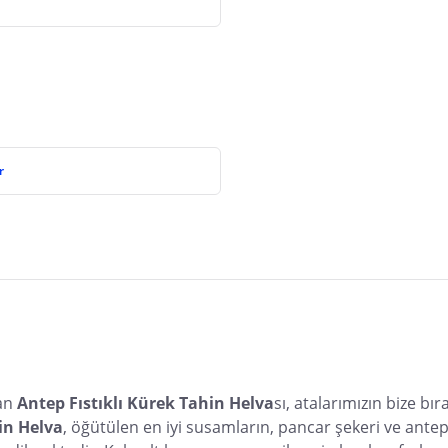
r
an 
Antep Fıstıklı Kürek Tahin Helva
sı, atalarımızın bize bıra
in Helva
, öğütülen en iyi susamların, pancar şekeri ve ante