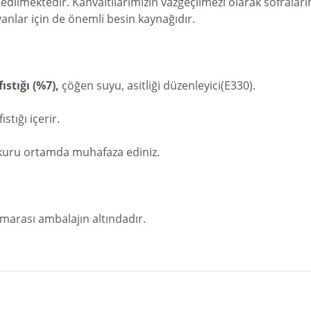
 edilmektedir. Kahvaltılarımızın vazgeçilmezi olarak sofraları
yanlar için de önemli besin kaynağıdır. 
ıstığı (%7), 
çöğen suyu, asitliği düzenleyici(E330).
stığı içerir.
 kuru ortamda muhafaza ediniz.
umarası ambalajın altındadır.