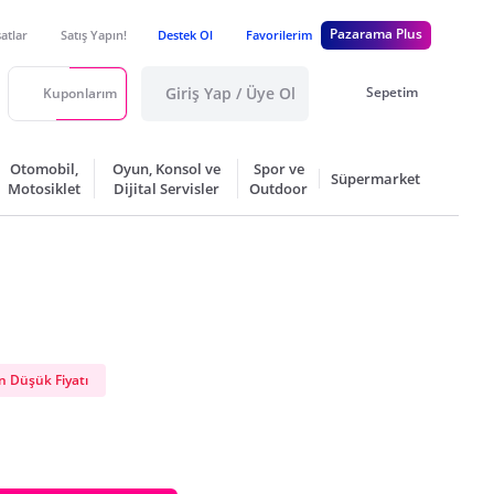
Pazarama Plus
satlar
Satış Yapın!
Destek Ol
Favorilerim
Giriş Yap / Üye Ol
Sepetim
Kuponlarım
Otomobil,
Oyun, Konsol ve
Spor ve
Süpermarket
Motosiklet
Dijital Servisler
Outdoor
 Düşük Fiyatı