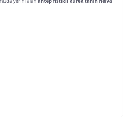
mızda yerini alan
 antep fıstıklı kürek tahin helva 