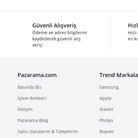
Güvenli Alışveriş
Hız
Ödeme ve adres bilgilerini
Hızlı
kaydederek güvenli alış
en kı
veriş.
Pazarama.com
Trend Markala
Basında Biz
Samsung
İşlem Rehberi
Apple
İletişim
Xiaomi
Pazarama Blog
Philips
Satıcı Sorularım & Taleplerim
Boyner