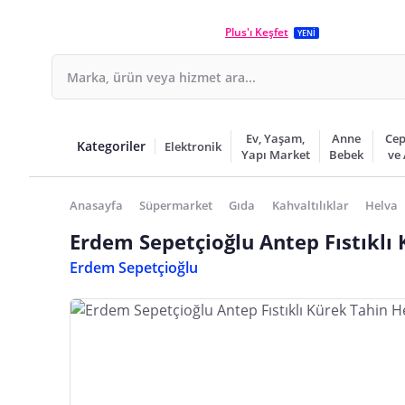
Plus'ı Keşfet
YENİ
Ev, Yaşam,
Anne
Cep
Kategoriler
Elektronik
Yapı Market
Bebek
ve
Anasayfa
Süpermarket
Gıda
Kahvaltılıklar
Helva
Erdem Sepetçioğlu Antep Fıstıklı
Erdem Sepetçioğlu