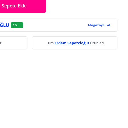
Sepete Ekle
OĞLU
Mağazaya Git
9.9
ri
Tüm
Erdem Sepetçioğlu
Ürünleri