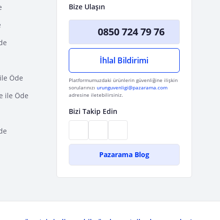
Bize Ulaşın
e
e
0850 724 79 76
Öde
İhlal Bildirimi
ile Öde
Platformumuzdaki ürünlerin güvenliğine ilişkin
sorularınızı
urunguvenligi@pazarama.com
e ile Öde
adresine iletebilirsiniz.
Bizi Takip Edin
de
Pazarama Blog