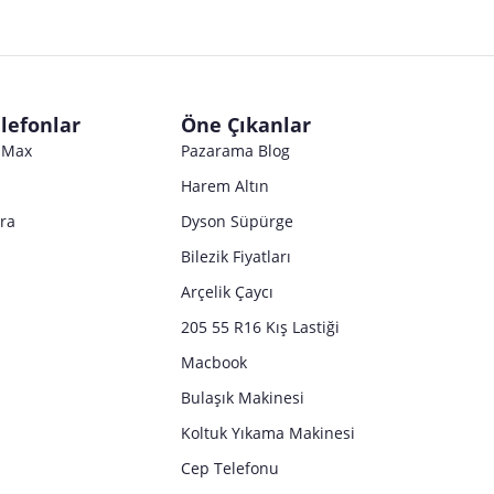
Satıcı bilgi girişi yapmamıştır.
Satıcı bilgi girişi yapmamıştır.
Satıcı bilgi girişi yapmamıştır.
Satıcı bilgi girişi yapmamıştır.
Satıcı bilgi girişi yapmamıştır.
Satıcı bilgi girişi yapmamıştır.
Satıcı bilgi girişi yapmamıştır.
Satıcı bilgi girişi yapmamıştır.
Satıcı bilgi girişi yapmamıştır.
Satıcı bilgi girişi yapmamıştır.
Satıcı bilgi girişi yapmamıştır.
Satıcı bilgi girişi yapmamıştır.
lefonlar
Öne Çıkanlar
Satıcı bilgi girişi yapmamıştır.
o Max
Pazarama Blog
Harem Altın
tra
Dyson Süpürge
Bilezik Fiyatları
Arçelik Çaycı
205 55 R16 Kış Lastiği
Macbook
Bulaşık Makinesi
Koltuk Yıkama Makinesi
Cep Telefonu