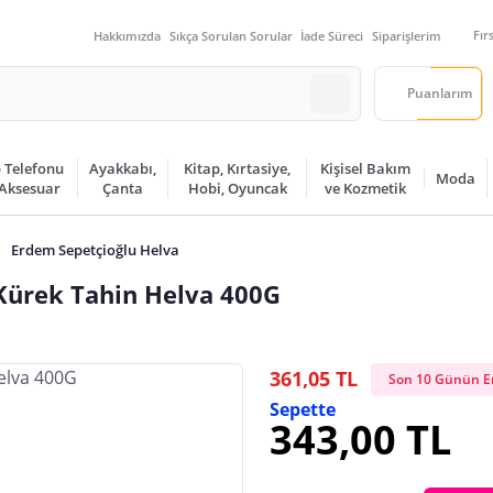
Fır
Hakkımızda
Sıkça Sorulan Sorular
İade Süreci
Siparişlerim
Puanlarım
 Telefonu
Ayakkabı,
Kitap, Kırtasiye,
Kişisel Bakım
Moda
 Aksesuar
Çanta
Hobi, Oyuncak
ve Kozmetik
Erdem Sepetçioğlu Helva
 Kürek Tahin Helva 400G
361,05 TL
Son 10 Günün En
Sepette
343,00 TL