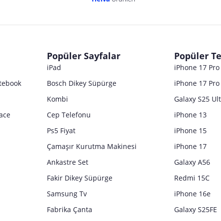
dır. Pazarama, bu içeriklerden dolayı herhangi bir sorumluluk kabul etmemektedir.
Popüler Sayfalar
Popüler Te
iPad
iPhone 17 Pr
tebook
Bosch Dikey Süpürge
iPhone 17 Pro
Kombi
Galaxy S25 Ul
ace
Cep Telefonu
iPhone 13
Ps5 Fiyat
iPhone 15
Çamaşır Kurutma Makinesi
iPhone 17
Ankastre Set
Galaxy A56
Fakir Dikey Süpürge
Redmi 15C
Samsung Tv
iPhone 16e
Fabrika Çanta
Galaxy S25FE