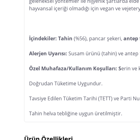
geleneksel yöntemler ile hijyenik şartlarda elde
hayvansal içeriği olmadığı için vegan ve vejeter
İçindekiler: Tahin
 (%56),
pancar şekeri,
 antep f
Alerjen Uyarısı:
 Susam ürünü (tahin) ve antep fı
Özel Muhafaza/Kullanım Koşulları: S
erin ve
Doğrudan Tüketime Uygundur.
Tavsiye Edilen Tüketim Tarihi (TETT) ve Parti N
Tahin helva tebliğine uygun üretilmiştir.
Ürün Özellikleri