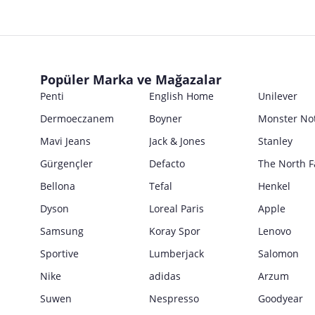
E Posta Adresi
Posta Adresi
Marka
Parti No
Ticari Ünvanı
Kullanım Kılavuzu
E Posta Adresi
Seri No
Posta Adresi
Marka
Satıcı bilgi girişi yapmamıştır.
Ürün Ambalajı Görselleri
Son Kullanma Tarihi
E Posta Adresi
Posta Adresi
Satıcı bilgi girişi yapmamıştır.
Uyarı / Güvenlik Açıklaması
Girilen tüm bilgilerin doğruluğu ve güncelliği satıcının sorumluluğunda
Popüler Marka ve Mağazalar
E Posta Adresi
Satıcı bilgi girişi yapmamıştır.
Penti
English Home
Unilever
Güvenlik İşaretleri
Dermoeczanem
Boyner
Monster No
Satıcı bilgi girişi yapmamıştır.
Mavi Jeans
Jack & Jones
Stanley
Gürgençler
Defacto
The North F
Bellona
Tefal
Henkel
Dyson
Loreal Paris
Apple
Samsung
Koray Spor
Lenovo
Sportive
Lumberjack
Salomon
Nike
adidas
Arzum
Suwen
Nespresso
Goodyear