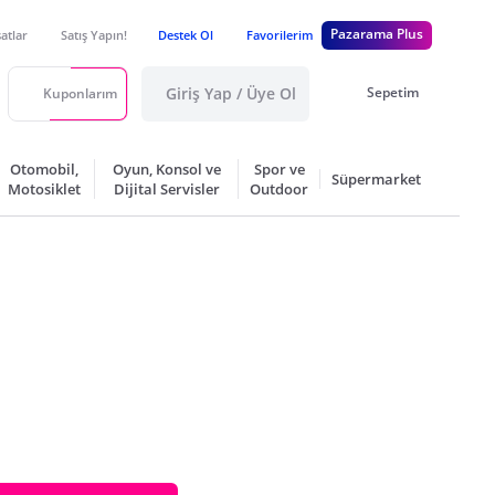
Pazarama Plus
satlar
Satış Yapın!
Destek Ol
Favorilerim
Giriş Yap / Üye Ol
Sepetim
Kuponlarım
Otomobil,
Oyun, Konsol ve
Spor ve
Süpermarket
Motosiklet
Dijital Servisler
Outdoor