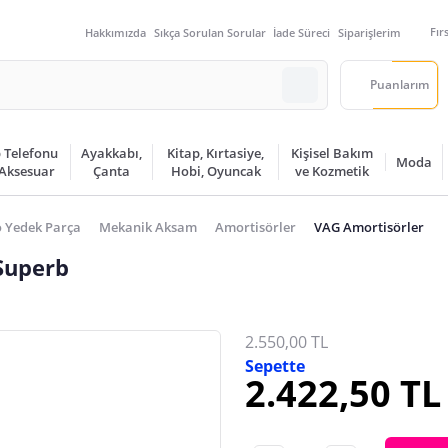
Fır
Hakkımızda
Sıkça Sorulan Sorular
İade Süreci
Siparişlerim
Puanlarım
 Telefonu
Ayakkabı,
Kitap, Kırtasiye,
Kişisel Bakım
Moda
 Aksesuar
Çanta
Hobi, Oyuncak
ve Kozmetik
 Yedek Parça
Mekanik Aksam
Amortisörler
VAG Amortisörler
Superb
2.550,00 TL
Sepette
2.422,50 TL