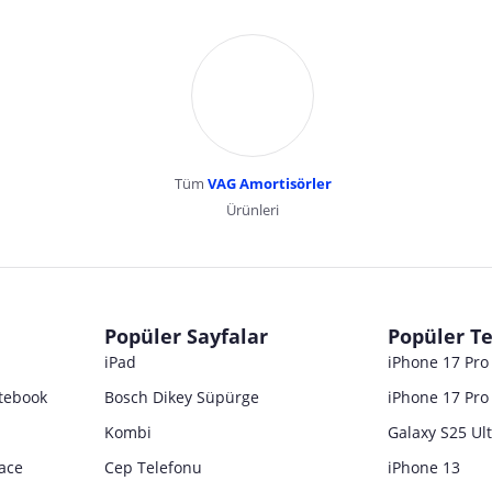
Tüm
VAG Amortisörler
Ürünleri
dır. Pazarama, bu içeriklerden dolayı herhangi bir sorumluluk kabul etmemektedir.
Popüler Sayfalar
Popüler Te
iPad
iPhone 17 Pr
tebook
Bosch Dikey Süpürge
iPhone 17 Pro
Kombi
Galaxy S25 Ul
ace
Cep Telefonu
iPhone 13