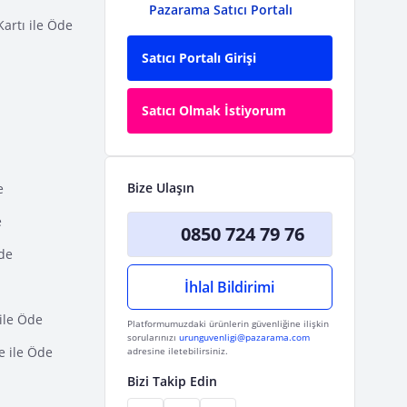
Pazarama Satıcı Portalı
Kartı ile Öde
Satıcı Portalı Girişi
Satıcı Olmak İstiyorum
Bize Ulaşın
e
e
0850 724 79 76
Öde
İhlal Bildirimi
ile Öde
Platformumuzdaki ürünlerin güvenliğine ilişkin
sorularınızı
urunguvenligi@pazarama.com
e ile Öde
adresine iletebilirsiniz.
Bizi Takip Edin