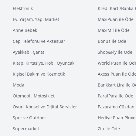
Elektronik
Kredi Kartı/Banka 
Ev, Yaşam, Yapı Market
MaxiPuan ile Öde
Anne Bebek
MaxiMil ile Öde
Cep Telefonu ve Aksesuar
Bonus ile Öde
Ayakkabı, Çanta
Shop&Fly ile Öde
Kitap, Kırtasiye, Hobi, Oyuncak
World Puan ile Öd
Kişisel Bakım ve Kozmetik
Axess Puan ile Öd
Moda
Bankkart Lira ile 
Otomobil, Motosiklet
ParafPara ile Öde
Oyun, Konsol ve Dijital Servisler
Pazarama Cüzdan 
Spor ve Outdoor
Hediye Puan Pluxe
Süpermarket
Zip ile Öde