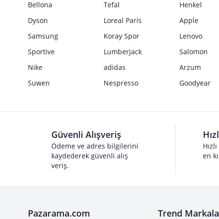
Bellona
Tefal
Henkel
Dyson
Loreal Paris
Apple
Samsung
Koray Spor
Lenovo
Sportive
Lumberjack
Salomon
Nike
adidas
Arzum
Suwen
Nespresso
Goodyear
Güvenli Alışveriş
Hız
Ödeme ve adres bilgilerini
Hızlı
kaydederek güvenli alış
en kı
veriş.
Pazarama.com
Trend Markala