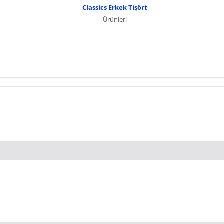
Classics Erkek Tişört
Ürünleri
dır. Pazarama, bu içeriklerden dolayı herhangi bir sorumluluk kabul etmemektedir.