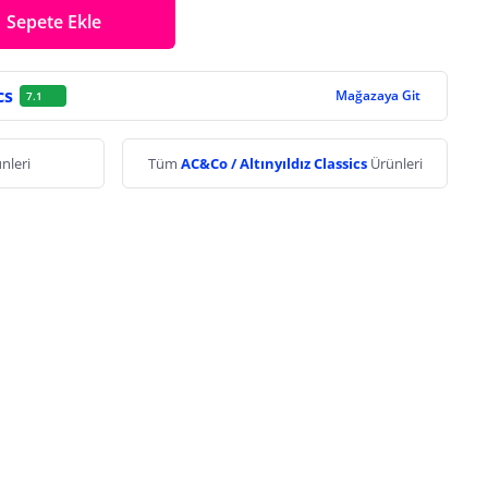
Sepete Ekle
cs
Mağazaya Git
7.1
nleri
Tüm
AC&Co / Altınyıldız Classics
Ürünleri