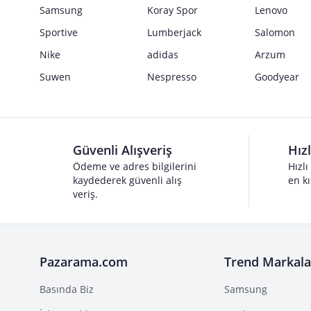
Samsung
Koray Spor
Lenovo
Sportive
Lumberjack
Salomon
Nike
adidas
Arzum
Suwen
Nespresso
Goodyear
Güvenli Alışveriş
Hız
Ödeme ve adres bilgilerini
Hızlı
kaydederek güvenli alış
en kı
veriş.
Pazarama.com
Trend Markala
Basında Biz
Samsung