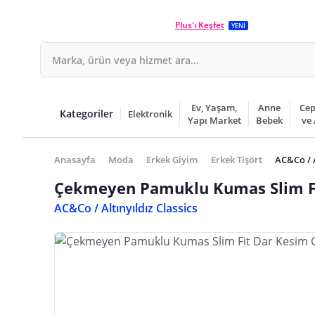
Plus'ı Keşfet
YENİ
Ev, Yaşam,
Anne
Cep
Kategoriler
Elektronik
Yapı Market
Bebek
ve
Anasayfa
Moda
Erkek Giyim
Erkek Tişört
AC&Co / A
Çekmeyen Pamuklu Kumas Slim Fit
AC&Co / Altınyıldız Classics