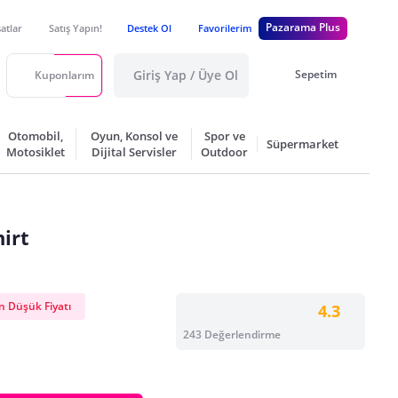
Pazarama Plus
satlar
Satış Yapın!
Destek Ol
Favorilerim
Giriş Yap / Üye Ol
Sepetim
Kuponlarım
Otomobil,
Oyun, Konsol ve
Spor ve
Süpermarket
Motosiklet
Dijital Servisler
Outdoor
irt
 Düşük Fiyatı
4.3
243 Değerlendirme