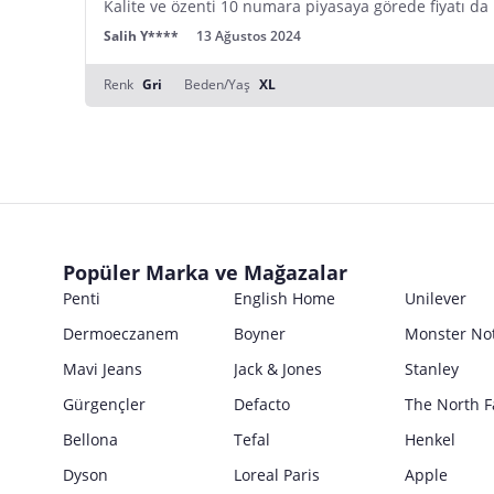
Kalite ve özenti 10 numara piyasaya görede fiyatı da
Salih Y****
13 Ağustos 2024
Renk
Gri
Beden/Yaş
XL
Popüler Marka ve Mağazalar
Penti
English Home
Unilever
Dermoeczanem
Boyner
Monster No
Mavi Jeans
Jack & Jones
Stanley
Gürgençler
Defacto
The North F
Bellona
Tefal
Henkel
Dyson
Loreal Paris
Apple