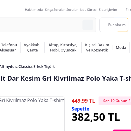
Fır
Hakkımızda
Sıkça Sorulan Sorular
İade Süreci
Siparişlerim
Puanlarım
 Telefonu
Ayakkabı,
Kitap, Kırtasiye,
Kişisel Bakım
Moda
 Aksesuar
Çanta
Hobi, Oyuncak
ve Kozmetik
ltınyıldız Classics Erkek Tişört
 Dar Kesim Gri Kivrilmaz Polo Yaka T-sh
449,99 TL
Son 10 Günün En
Sepette
382,50 TL