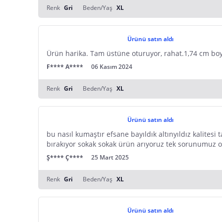
Renk
Gri
Beden/Yaş
XL
Ürünü satın aldı
Ürün harika. Tam üstüne oturuyor, rahat.1,74 cm boy
F**** A****
06 Kasım 2024
Renk
Gri
Beden/Yaş
XL
Ürünü satın aldı
bu nasıl kumaştır efsane bayıldık altınyıldız kalit
bırakıyor sokak sokak ürün arıyoruz tek sorunumuz 
Ş**** Ç****
25 Mart 2025
Renk
Gri
Beden/Yaş
XL
Ürünü satın aldı