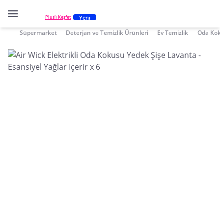
Yeni
Plus'ı Keşfet
Süpermarket
Deterjan ve Temizlik Ürünleri
Ev Temizlik
Oda Ko