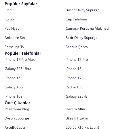
Popüler Sayfalar
iPad
Bosch Dikey Süpürge
Kombi
Cep Telefonu
Ps5 Fiyat
Çamaşır Kurutma Makinesi
Ankastre Set
Fakir Dikey Süpürge
Samsung Tv
Fabrika Çanta
Popüler Telefonlar
iPhone 17 Pro Max
iPhone 17 Pro
Galaxy S25 Ultra
iPhone 13
iPhone 15
iPhone 17
Galaxy A56
Redmi 15C
iPhone 16e
Galaxy S25FE
Öne Çıkanlar
Pazarama Blog
Harem Altın
Dyson Süpürge
Bilezik Fiyatları
Arçelik Çaycı
205 55 R16 Kış Lastiği