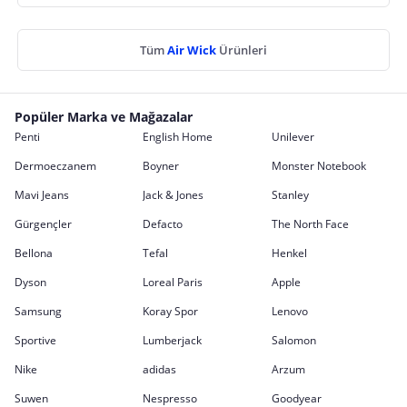
Tüm
Air Wick
Ürünleri
Popüler Marka ve Mağazalar
Penti
English Home
Unilever
Dermoeczanem
Boyner
Monster Notebook
Mavi Jeans
Jack & Jones
Stanley
Gürgençler
Defacto
The North Face
Bellona
Tefal
Henkel
Dyson
Loreal Paris
Apple
Samsung
Koray Spor
Lenovo
Sportive
Lumberjack
Salomon
Nike
adidas
Arzum
Suwen
Nespresso
Goodyear