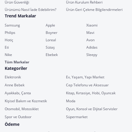
Ürün Güvenliği
Ürün Kurulum Rehberi
Ürünümü Nasıl İade Edebilirim?
Ürün Geri Çekme Bilgilendirmeleri
Trend Markalar
Samsung
Apple
Xiaomi
Philips
Boyner
Mavi
Hotiç
Loreal
Avon
Eti
Sütaş
Adidas
Nike
Ebebek
Sleepy
Tüm Markalar
Kategoriler
Elektronik
Ev, Yaşam, Yapı Market
Anne Bebek
Cep Telefonu ve Aksesuar
Ayakkabı, Çanta
Kitap, Kırtasiye, Hobi, Oyuncak
Kişisel Bakım ve Kozmetik
Moda
Otomobil, Motosiklet
Oyun, Konsol ve Dijital Servisler
Spor ve Outdoor
Süpermarket
Ödeme