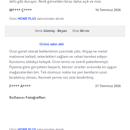
defo gibi duruyor. Renk görselden biraz daha açık ve mat.
M**** Ç****
16 Temmuz 2026
Ürün
HOME PLUS
satıcısından alındı
Renk
Gümüş - Beyaz
Ebat
60 cm
Ürünü satın aldı
Ürün genel olarak beklentimin üzerinde çıktı. Ahşap ve metal
malzeme kaliteli, tekerlekleri sağlam ve rahat hareket ediyor.
Kurulumu oldukça kolaydı. Ürün temiz ve özenli paketlenmişti.
Fiyatına göre gerçekten başarılı, benzer ürünler arasında en uygun
mağazalardan biri. Tek olumsuz nokta ise yan bantların uzun
bırakılmış olması. Kesmek yerine üst üste bindirilmiş.
F**** A****
21 Temmuz 2026
Kullanıcı Fotoğrafları
Ürün
HOME PLUS
satıcısından alındı