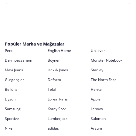
Popüler Marka ve Mağazalar
Penti
English Home
Unilever
Dermoeczanem
Boyner
Monster Notebook
Mavi Jeans
Jack & Jones
Stanley
Gürgençler
Defacto
The North Face
Bellona
Tefal
Henkel
Dyson
Loreal Paris
Apple
Samsung
Koray Spor
Lenovo
Sportive
Lumberjack
Salomon
Nike
adidas
Arzum