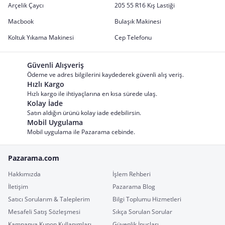
Arçelik Çaycı
205 55 R16 Kış Lastiği
Macbook
Bulaşık Makinesi
Koltuk Yıkama Makinesi
Cep Telefonu
Güvenli Alışveriş
Ödeme ve adres bilgilerini kaydederek güvenli alış veriş.
Hızlı Kargo
Hızlı kargo ile ihtiyaçlarına en kısa sürede ulaş.
Kolay İade
Satın aldığın ürünü kolay iade edebilirsin.
Mobil Uygulama
Mobil uygulama ile Pazarama cebinde.
Pazarama.com
Hakkımızda
İşlem Rehberi
İletişim
Pazarama Blog
Satıcı Sorularım & Taleplerim
Bilgi Toplumu Hizmetleri
Mesafeli Satış Sözleşmesi
Sıkça Sorulan Sorular
Kampanya Kupon Kullanımları
Güvenlik İpuçları