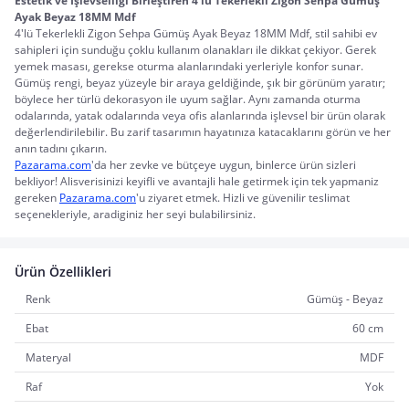
Estetik ve İşlevselliği Birleştiren 4'lü Tekerlekli Zigon Sehpa Gümüş 
Ayak Beyaz 18MM Mdf
4'lü Tekerlekli Zigon Sehpa Gümüş Ayak Beyaz 18MM Mdf, stil sahibi ev 
sahipleri için sunduğu çoklu kullanım olanakları ile dikkat çekiyor. Gerek 
yemek masası, gerekse oturma alanlarındaki yerleriyle konfor sunar. 
Gümüş rengi, beyaz yüzeyle bir araya geldiğinde, şık bir görünüm yaratır; 
böylece her türlü dekorasyon ile uyum sağlar. Aynı zamanda oturma 
odalarında, yatak odalarında veya ofis alanlarında işlevsel bir ürün olarak 
değerlendirilebilir. Bu zarif tasarımın hayatınıza katacaklarını görün ve her 
anın tadını çıkarın.
Pazarama.com
'da her zevke ve bütçeye uygun, binlerce ürün sizleri 
bekliyor! Alisverisinizi keyifli ve avantajli hale getirmek için tek yapmaniz 
gereken 
Pazarama.com
'u ziyaret etmek. Hizli ve güvenilir teslimat 
seçenekleriyle, aradiginiz her seyi bulabilirsiniz.
Ürün Özellikleri
Renk
Gümüş - Beyaz
Ebat
60 cm
Materyal
MDF
Raf
Yok