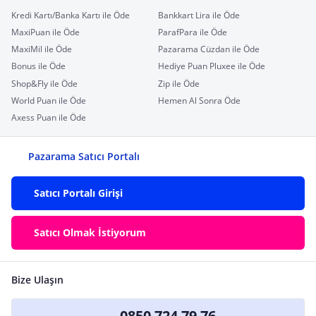
Kredi Kartı/Banka Kartı ile Öde
Bankkart Lira ile Öde
MaxiPuan ile Öde
ParafPara ile Öde
MaxiMil ile Öde
Pazarama Cüzdan ile Öde
Bonus ile Öde
Hediye Puan Pluxee ile Öde
Shop&Fly ile Öde
Zip ile Öde
World Puan ile Öde
Hemen Al Sonra Öde
Axess Puan ile Öde
Pazarama Satıcı Portalı
Satıcı Portalı Girişi
Satıcı Olmak İstiyorum
Bize Ulaşın
0850 724 79 76