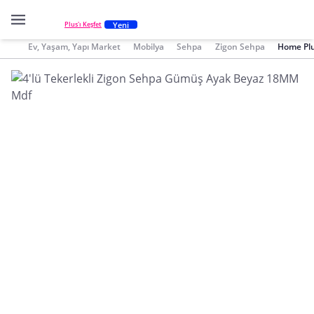
Yeni
Plus'ı Keşfet
Ev, Yaşam, Yapı Market
Mobilya
Sehpa
Zigon Sehpa
Home Plu