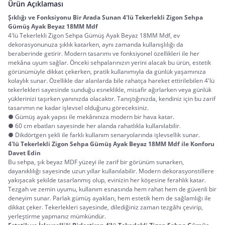
Ürün Açıklaması
Şıklığı ve Fonksiyonu Bir Arada Sunan 4'lü Tekerlekli Zigon Sehpa 
Gümüş Ayak Beyaz 18MM Mdf
4'lü Tekerlekli Zigon Sehpa Gümüş Ayak Beyaz 18MM Mdf, ev 
dekorasyonunuza şıklık katarken, aynı zamanda kullanışlılığı da 
beraberinde getirir. Modern tasarımı ve fonksiyonel özellikleri ile her 
mekâna uyum sağlar. Önceki sehpalarınızın yerini alacak bu ürün, estetik 
görünümüyle dikkat çekerken, pratik kullanımıyla da günlük yaşamınıza 
kolaylık sunar. Özellikle dar alanlarda bile rahatça hareket ettirilebilen 4'lü 
tekerlekleri sayesinde sunduğu esneklikle, misafir ağırlarken veya günlük 
yüklerinizi taşırken yanınızda olacaktır. Tanıştığınızda, kendiniz için bu zarif 
tasarımın ne kadar işlevsel olduğunu göreceksiniz.
● Gümüş ayak yapısı ile mekânınıza modern bir hava katar.
● 60 cm ebatları sayesinde her alanda rahatlıkla kullanılabilir.
● Dikdörtgen şekli ile farklı kullanım senaryolarında işlevsellik sunar.
4'lü Tekerlekli Zigon Sehpa Gümüş Ayak Beyaz 18MM Mdf ile Konforu 
Davet Edin
Bu sehpa, şık beyaz MDF yüzeyi ile zarif bir görünüm sunarken, 
dayanıklılığı sayesinde uzun yıllar kullanılabilir. Modern dekorasyonstillere 
yakışacak şekilde tasarlanmış olup, evinizin her köşesine ferahlık katar. 
Tezgah ve zemin uyumu, kullanım esnasında hem rahat hem de güvenli bir 
deneyim sunar. Parlak gümüş ayakları, hem estetik hem de sağlamlığı ile 
dikkat çeker. Tekerlekleri sayesinde, dilediğiniz zaman tezgâhı çevirip, 
yerleştirme yapmanız mümkündür.