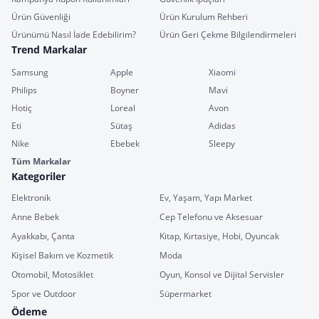
Ürün Güvenliği
Ürün Kurulum Rehberi
Ürünümü Nasıl İade Edebilirim?
Ürün Geri Çekme Bilgilendirmeleri
Trend Markalar
Samsung
Apple
Xiaomi
Philips
Boyner
Mavi
Hotiç
Loreal
Avon
Eti
Sütaş
Adidas
Nike
Ebebek
Sleepy
Tüm Markalar
Kategoriler
Elektronik
Ev, Yaşam, Yapı Market
Anne Bebek
Cep Telefonu ve Aksesuar
Ayakkabı, Çanta
Kitap, Kırtasiye, Hobi, Oyuncak
Kişisel Bakım ve Kozmetik
Moda
Otomobil, Motosiklet
Oyun, Konsol ve Dijital Servisler
Spor ve Outdoor
Süpermarket
Ödeme