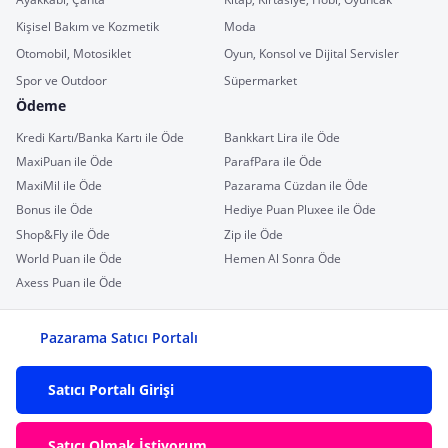
Kişisel Bakım ve Kozmetik
Moda
Otomobil, Motosiklet
Oyun, Konsol ve Dijital Servisler
Spor ve Outdoor
Süpermarket
Ödeme
Kredi Kartı/Banka Kartı ile Öde
Bankkart Lira ile Öde
MaxiPuan ile Öde
ParafPara ile Öde
MaxiMil ile Öde
Pazarama Cüzdan ile Öde
Bonus ile Öde
Hediye Puan Pluxee ile Öde
Shop&Fly ile Öde
Zip ile Öde
World Puan ile Öde
Hemen Al Sonra Öde
Axess Puan ile Öde
Pazarama Satıcı Portalı
Satıcı Portalı Girişi
Satıcı Olmak İstiyorum