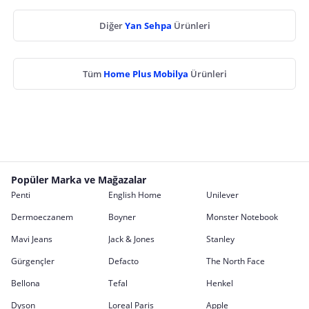
Diğer
Yan Sehpa
Ürünleri
Tüm
Home Plus Mobilya
Ürünleri
Popüler Marka ve Mağazalar
Penti
English Home
Unilever
Dermoeczanem
Boyner
Monster Notebook
Mavi Jeans
Jack & Jones
Stanley
Gürgençler
Defacto
The North Face
Bellona
Tefal
Henkel
Dyson
Loreal Paris
Apple