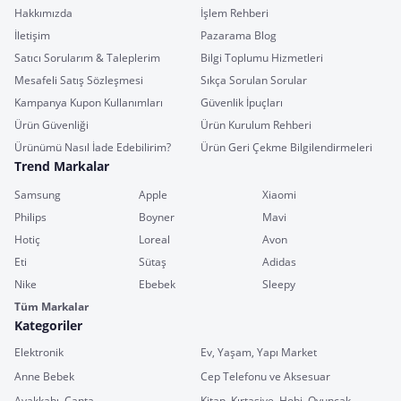
Hakkımızda
İşlem Rehberi
İletişim
Pazarama Blog
Satıcı Sorularım & Taleplerim
Bilgi Toplumu Hizmetleri
Mesafeli Satış Sözleşmesi
Sıkça Sorulan Sorular
Kampanya Kupon Kullanımları
Güvenlik İpuçları
Ürün Güvenliği
Ürün Kurulum Rehberi
Ürünümü Nasıl İade Edebilirim?
Ürün Geri Çekme Bilgilendirmeleri
Trend Markalar
Samsung
Apple
Xiaomi
Philips
Boyner
Mavi
Hotiç
Loreal
Avon
Eti
Sütaş
Adidas
Nike
Ebebek
Sleepy
Tüm Markalar
Kategoriler
Elektronik
Ev, Yaşam, Yapı Market
Anne Bebek
Cep Telefonu ve Aksesuar
Ayakkabı, Çanta
Kitap, Kırtasiye, Hobi, Oyuncak