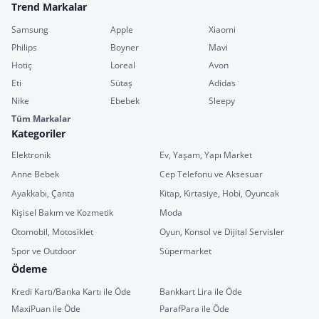
Trend Markalar
Samsung
Apple
Xiaomi
Philips
Boyner
Mavi
Hotiç
Loreal
Avon
Eti
Sütaş
Adidas
Nike
Ebebek
Sleepy
Tüm Markalar
Kategoriler
Elektronik
Ev, Yaşam, Yapı Market
Anne Bebek
Cep Telefonu ve Aksesuar
Ayakkabı, Çanta
Kitap, Kırtasiye, Hobi, Oyuncak
Kişisel Bakım ve Kozmetik
Moda
Otomobil, Motosiklet
Oyun, Konsol ve Dijital Servisler
Spor ve Outdoor
Süpermarket
Ödeme
Kredi Kartı/Banka Kartı ile Öde
Bankkart Lira ile Öde
MaxiPuan ile Öde
ParafPara ile Öde