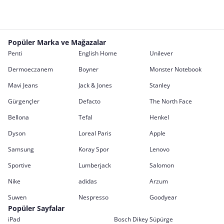
Popüler Marka ve Mağazalar
Penti
English Home
Unilever
Dermoeczanem
Boyner
Monster Notebook
Mavi Jeans
Jack & Jones
Stanley
Gürgençler
Defacto
The North Face
Bellona
Tefal
Henkel
Dyson
Loreal Paris
Apple
Samsung
Koray Spor
Lenovo
Sportive
Lumberjack
Salomon
Nike
adidas
Arzum
Suwen
Nespresso
Goodyear
Popüler Sayfalar
iPad
Bosch Dikey Süpürge