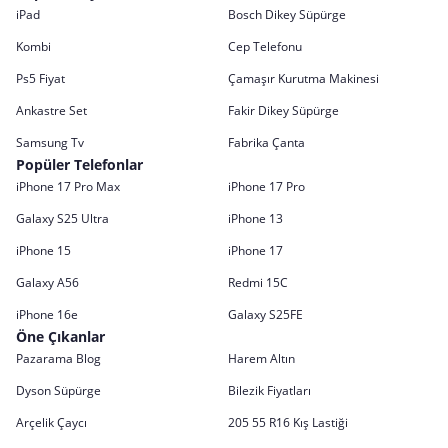
iPad
Bosch Dikey Süpürge
Kombi
Cep Telefonu
Ps5 Fiyat
Çamaşır Kurutma Makinesi
Ankastre Set
Fakir Dikey Süpürge
Samsung Tv
Fabrika Çanta
Popüler Telefonlar
iPhone 17 Pro Max
iPhone 17 Pro
Galaxy S25 Ultra
iPhone 13
iPhone 15
iPhone 17
Galaxy A56
Redmi 15C
iPhone 16e
Galaxy S25FE
Öne Çıkanlar
Pazarama Blog
Harem Altın
Dyson Süpürge
Bilezik Fiyatları
Arçelik Çaycı
205 55 R16 Kış Lastiği