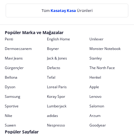
Tüm
Kasataş Kasa
Ürünleri
Popüler Marka ve Mağazalar
Penti
English Home
Unilever
Dermoeczanem
Boyner
Monster Notebook
Mavi Jeans
Jack & Jones
Stanley
Gürgençler
Defacto
The North Face
Bellona
Tefal
Henkel
Dyson
Loreal Paris
Apple
Samsung
Koray Spor
Lenovo
Sportive
Lumberjack
Salomon
Nike
adidas
Arzum
Suwen
Nespresso
Goodyear
Popüler Sayfalar