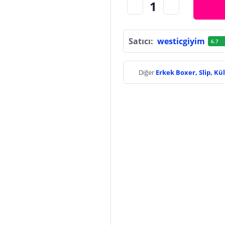
Satıcı:
westicgiyim
6.7
Diğer
Erkek Boxer, Slip, Kü