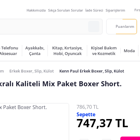
Fır
Hakkımızda
Sıkça Sorulan Sorular
İade Süreci
Siparişlerim
Puanlarım
 Telefonu
Ayakkabı,
Kitap, Kırtasiye,
Kişisel Bakım
Moda
 Aksesuar
Çanta
Hobi, Oyuncak
ve Kozmetik
im
Erkek Boxer, Slip, Külot
Kenn Paul Erkek Boxer, Slip, Külot
kralı Kaliteli Mix Paket Boxer Short.
786,70 TL
Sepette
747,37 TL