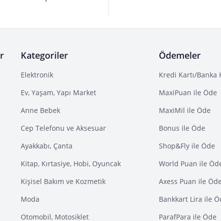
r
Kategoriler
Ödemeler
Elektronik
Kredi Kartı/Banka 
Ev, Yaşam, Yapı Market
MaxiPuan ile Öde
Anne Bebek
MaxiMil ile Öde
Cep Telefonu ve Aksesuar
Bonus ile Öde
Ayakkabı, Çanta
Shop&Fly ile Öde
Kitap, Kırtasiye, Hobi, Oyuncak
World Puan ile Öd
Kişisel Bakım ve Kozmetik
Axess Puan ile Öd
Moda
Bankkart Lira ile 
Otomobil, Motosiklet
ParafPara ile Öde