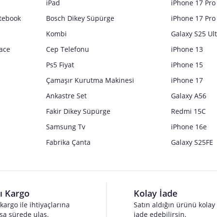
iPad
iPhone 17 Pr
tebook
Bosch Dikey Süpürge
iPhone 17 Pro
Kombi
Galaxy S25 Ul
ace
Cep Telefonu
iPhone 13
Ps5 Fiyat
iPhone 15
Çamaşır Kurutma Makinesi
iPhone 17
Ankastre Set
Galaxy A56
Fakir Dikey Süpürge
Redmi 15C
Samsung Tv
iPhone 16e
Fabrika Çanta
Galaxy S25FE
lı Kargo
Kolay İade
 kargo ile ihtiyaçlarına
Satın aldığın ürünü kolay
sa sürede ulaş.
iade edebilirsin.