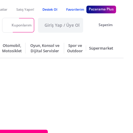
Pazarama Plus
satlar
Satış Yapın!
Destek Ol
Favorilerim
Giriş Yap / Üye Ol
Sepetim
Kuponlarım
Otomobil,
Oyun, Konsol ve
Spor ve
Süpermarket
Motosiklet
Dijital Servisler
Outdoor