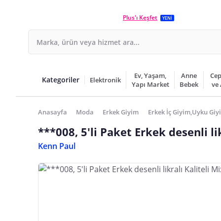
Plus'ı Keşfet
YENİ
Ev, Yaşam,
Anne
Cep
Kategoriler
Elektronik
Yapı Market
Bebek
ve
Anasayfa
Moda
Erkek Giyim
Erkek İç Giyim,Uyku Giy
***008, 5'li Paket Erkek desenli li
Kenn Paul