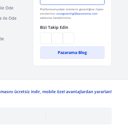
ile Öde
Platformumuzdaki ürünlerin güvenliğine ilişkin
sorularınızı
urunguvenligi@pazarama.com
e ile Öde
adresine iletebilirsiniz.
Bizi Takip Edin
de
Pazarama Blog
asını ücretsiz indir, mobile özel avantajlardan yararlan!