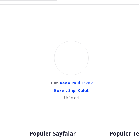
Tüm
Kenn Paul Erkek
Boxer, Slip, Külot
Ürünleri
dır. Pazarama, bu içeriklerden dolayı herhangi bir sorumluluk kabul etmemektedir.
Popüler Sayfalar
Popüler Te