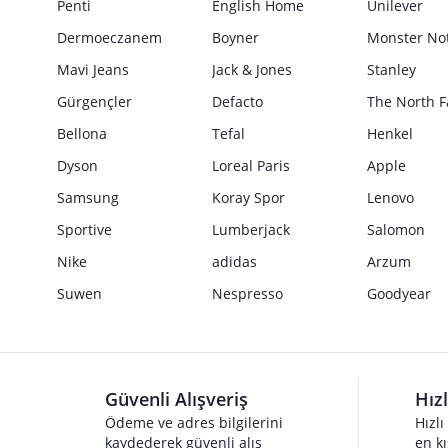
Penti
Güvenlik İşaretleri
English Home
Unilever
Satıcı bilgi girişi yapmamıştır.
Dermoeczanem
Boyner
Monster No
Mavi Jeans
Jack & Jones
Stanley
Gürgençler
Defacto
The North F
Bellona
Tefal
Henkel
Dyson
Loreal Paris
Apple
Samsung
Koray Spor
Lenovo
Sportive
Lumberjack
Salomon
Nike
adidas
Arzum
Suwen
Nespresso
Goodyear
Güvenli Alışveriş
Hız
Ödeme ve adres bilgilerini
Hızlı
kaydederek güvenli alış
en kı