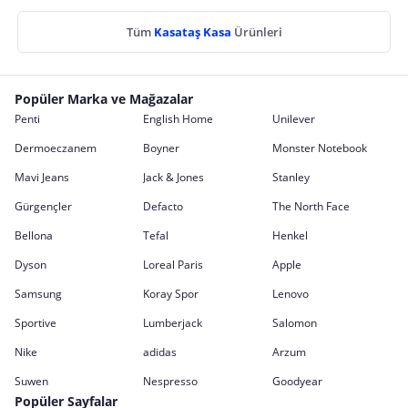
Tüm
Kasataş Kasa
Ürünleri
Popüler Marka ve Mağazalar
Penti
English Home
Unilever
Dermoeczanem
Boyner
Monster Notebook
Mavi Jeans
Jack & Jones
Stanley
Gürgençler
Defacto
The North Face
Bellona
Tefal
Henkel
Dyson
Loreal Paris
Apple
Samsung
Koray Spor
Lenovo
Sportive
Lumberjack
Salomon
Nike
adidas
Arzum
Suwen
Nespresso
Goodyear
Popüler Sayfalar