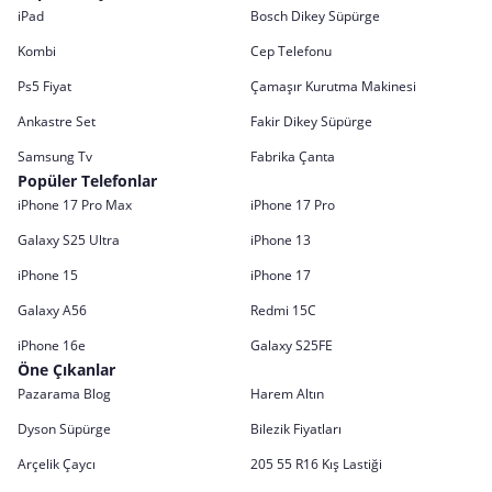
iPad
Bosch Dikey Süpürge
Kombi
Cep Telefonu
Ps5 Fiyat
Çamaşır Kurutma Makinesi
Ankastre Set
Fakir Dikey Süpürge
Samsung Tv
Fabrika Çanta
Popüler Telefonlar
iPhone 17 Pro Max
iPhone 17 Pro
Galaxy S25 Ultra
iPhone 13
iPhone 15
iPhone 17
Galaxy A56
Redmi 15C
iPhone 16e
Galaxy S25FE
Öne Çıkanlar
Pazarama Blog
Harem Altın
Dyson Süpürge
Bilezik Fiyatları
Arçelik Çaycı
205 55 R16 Kış Lastiği