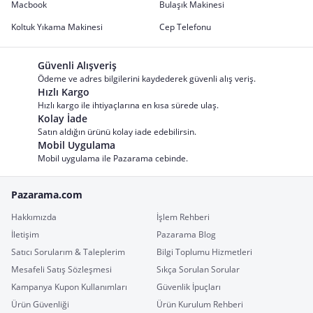
Macbook
Bulaşık Makinesi
Koltuk Yıkama Makinesi
Cep Telefonu
Güvenli Alışveriş
Ödeme ve adres bilgilerini kaydederek güvenli alış veriş.
Hızlı Kargo
Hızlı kargo ile ihtiyaçlarına en kısa sürede ulaş.
Kolay İade
Satın aldığın ürünü kolay iade edebilirsin.
Mobil Uygulama
Mobil uygulama ile Pazarama cebinde.
Pazarama.com
Hakkımızda
İşlem Rehberi
İletişim
Pazarama Blog
Satıcı Sorularım & Taleplerim
Bilgi Toplumu Hizmetleri
Mesafeli Satış Sözleşmesi
Sıkça Sorulan Sorular
Kampanya Kupon Kullanımları
Güvenlik İpuçları
Ürün Güvenliği
Ürün Kurulum Rehberi