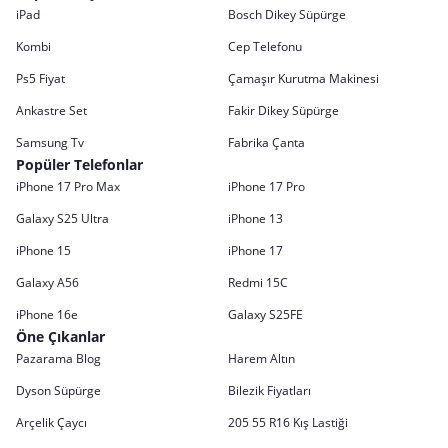
iPad
Bosch Dikey Süpürge
Kombi
Cep Telefonu
Ps5 Fiyat
Çamaşır Kurutma Makinesi
Ankastre Set
Fakir Dikey Süpürge
Samsung Tv
Fabrika Çanta
Popüler Telefonlar
iPhone 17 Pro Max
iPhone 17 Pro
Galaxy S25 Ultra
iPhone 13
iPhone 15
iPhone 17
Galaxy A56
Redmi 15C
iPhone 16e
Galaxy S25FE
Öne Çıkanlar
Pazarama Blog
Harem Altın
Dyson Süpürge
Bilezik Fiyatları
Arçelik Çaycı
205 55 R16 Kış Lastiği