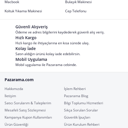
Macbook
Bulaşık Makinesi
Koltuk Yıkama Makinesi
Cep Telefonu
Güvenli Alışveriş
Ödeme ve adres bilgilerini kaydederek güvenli alış veriş.
Hızlı Kargo
Hızlı kargo ile ihtiyaçlarına en kısa sürede ulaş.
Kolay İade
Satın aldığın ürünü kolay iade edebilirsin.
Mobil Uygulama
Mobil uygulama ile Pazarama cebinde.
Pazarama.com
Hakkımızda
İşlem Rehberi
İletişim
Pazarama Blog
Satıcı Sorularım & Taleplerim
Bilgi Toplumu Hizmetleri
Mesafeli Satış Sözleşmesi
Sıkça Sorulan Sorular
Kampanya Kupon Kullanımları
Güvenlik İpuçları
Ürün Güvenliği
Ürün Kurulum Rehberi