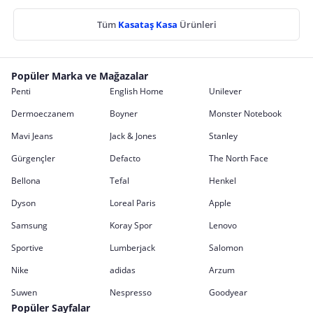
Tüm
Kasataş Kasa
Ürünleri
Popüler Marka ve Mağazalar
Penti
English Home
Unilever
Dermoeczanem
Boyner
Monster Notebook
Mavi Jeans
Jack & Jones
Stanley
Gürgençler
Defacto
The North Face
Bellona
Tefal
Henkel
Dyson
Loreal Paris
Apple
Samsung
Koray Spor
Lenovo
Sportive
Lumberjack
Salomon
Nike
adidas
Arzum
Suwen
Nespresso
Goodyear
Popüler Sayfalar