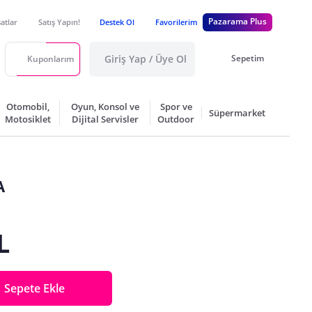
Pazarama Plus
satlar
Satış Yapın!
Destek Ol
Favorilerim
Giriş Yap / Üye Ol
Sepetim
Kuponlarım
Otomobil,
Oyun, Konsol ve
Spor ve
Süpermarket
Motosiklet
Dijital Servisler
Outdoor
A
L
Sepete Ekle