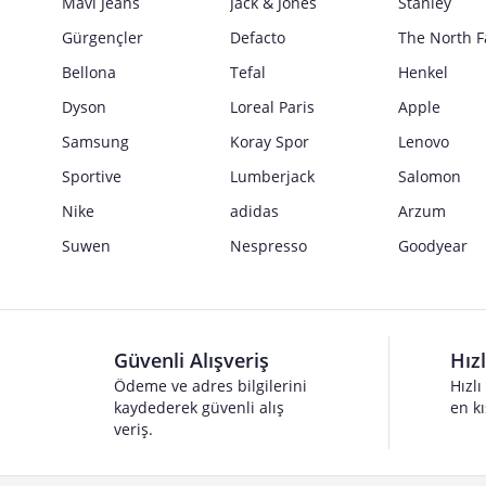
Mavi Jeans
Jack & Jones
Stanley
Gürgençler
Defacto
The North F
Bellona
Tefal
Henkel
Dyson
Loreal Paris
Apple
Samsung
Koray Spor
Lenovo
Sportive
Lumberjack
Salomon
Nike
adidas
Arzum
Suwen
Nespresso
Goodyear
Güvenli Alışveriş
Hız
Ödeme ve adres bilgilerini
Hızlı
kaydederek güvenli alış
en kı
veriş.