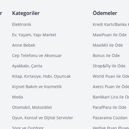
r
Kategoriler
Ödemeler
Elektronik
Kredi Kartı/Banka 
Ev, Yaşam, Yapı Market
MaxiPuan ile Öde
Anne Bebek
MaxiMil ile Öde
Cep Telefonu ve Aksesuar
Bonus ile Öde
Ayakkabı, Çanta
Shop&Fly ile Öde
Kitap, Kırtasiye, Hobi, Oyuncak
World Puan ile Öd
Kişisel Bakım ve Kozmetik
Axess Puan ile Öd
Moda
Bankkart Lira ile 
Otomobil, Motosiklet
ParafPara ile Öde
Oyun, Konsol ve Dijital Servisler
Pazarama Cüzdan 
Spor ve Outdoor
Hediye Puan Pluxe