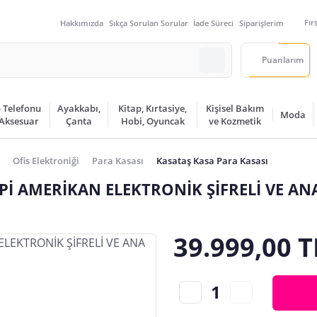
Fır
Hakkımızda
Sıkça Sorulan Sorular
İade Süreci
Siparişlerim
Puanlarım
 Telefonu
Ayakkabı,
Kitap, Kırtasiye,
Kişisel Bakım
Moda
 Aksesuar
Çanta
Hobi, Oyuncak
ve Kozmetik
Ofis Elektroniği
Para Kasası
Kasataş Kasa Para Kasası
İ AMERİKAN ELEKTRONİK ŞİFRELİ VE AN
39.999,00 T