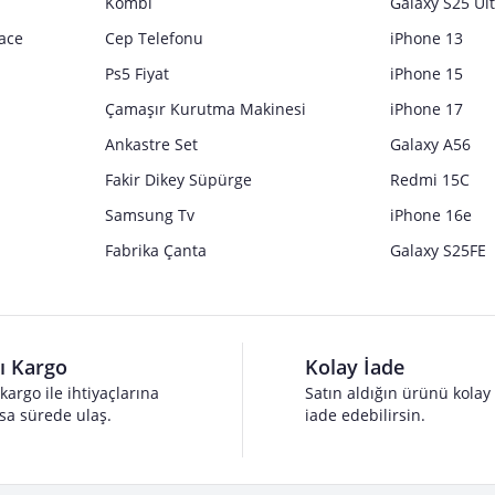
Kombi
Galaxy S25 Ul
ace
Cep Telefonu
iPhone 13
Ps5 Fiyat
iPhone 15
Çamaşır Kurutma Makinesi
iPhone 17
Ankastre Set
Galaxy A56
Fakir Dikey Süpürge
Redmi 15C
Samsung Tv
iPhone 16e
Fabrika Çanta
Galaxy S25FE
lı Kargo
Kolay İade
 kargo ile ihtiyaçlarına
Satın aldığın ürünü kolay
sa sürede ulaş.
iade edebilirsin.