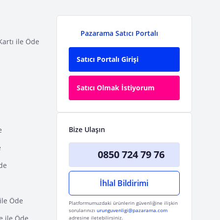
Pazarama Satıcı Portalı
Kartı ile Öde
Satıcı Portalı Girişi
Satıcı Olmak İstiyorum
Bize Ulaşın
e
e
0850 724 79 76
Öde
İhlal Bildirimi
ile Öde
Platformumuzdaki ürünlerin güvenliğine ilişkin
sorularınızı
urunguvenligi@pazarama.com
e ile Öde
adresine iletebilirsiniz.