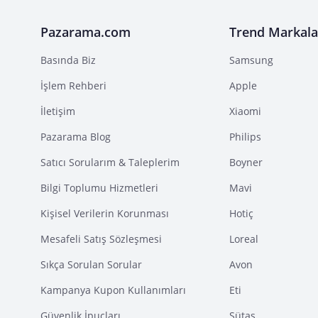
Pazarama.com
Trend Markala
Basında Biz
Samsung
İşlem Rehberi
Apple
İletişim
Xiaomi
Pazarama Blog
Philips
Satıcı Sorularım & Taleplerim
Boyner
Bilgi Toplumu Hizmetleri
Mavi
Kişisel Verilerin Korunması
Hotiç
Mesafeli Satış Sözleşmesi
Loreal
Sıkça Sorulan Sorular
Avon
Kampanya Kupon Kullanımları
Eti
Güvenlik İpuçları
Sütaş