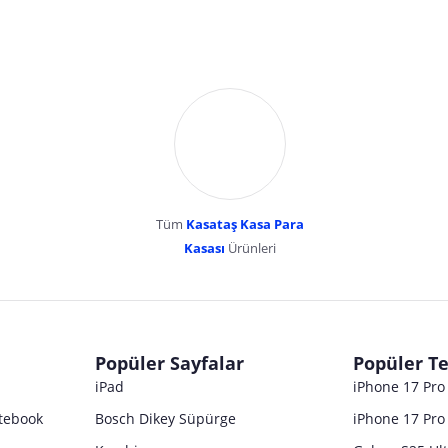
Tüm
Kasataş Kasa Para
Kasası
Ürünleri
dır. Pazarama, bu içeriklerden dolayı herhangi bir sorumluluk kabul etmemektedir.
Popüler Sayfalar
Popüler Te
iPad
iPhone 17 Pr
tebook
Bosch Dikey Süpürge
iPhone 17 Pro