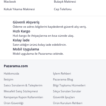
Macbook
Bulaşık Makinesi
Koltuk Yıkama Makinesi
Cep Telefonu
Güvenli Alışveriş
Ödeme ve adres bilgilerini kaydederek güvenli alış veriş.
Hızlı Kargo
Hızlı kargo ile ihtiyaçlarına en kısa sürede ulaş.
Kolay İade
Satın aldığın ürünü kolay iade edebilirsin.
Mobil Uygulama
Mobil uygulama ile Pazarama cebinde.
Pazarama.com
Hakkımızda
İşlem Rehberi
İletişim
Pazarama Blog
Satıcı Sorularım & Taleplerim
Bilgi Toplumu Hizmetleri
Mesafeli Satış Sözleşmesi
Sıkça Sorulan Sorular
Kampanya Kupon Kullanımları
Güvenlik İpuçları
Ürün Güvenliği
Ürün Kurulum Rehberi