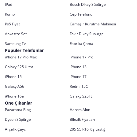
iPad
Bosch Dikey Süpürge
Kombi
Cep Telefonu
Ps5 Fiyat
Çamaşır Kurutma Makinesi
Ankastre Set
Fakir Dikey Süpürge
Samsung Tv
Fabrika Çanta
Popüler Telefonlar
iPhone 17 Pro Max
iPhone 17 Pro
Galaxy S25 Ultra
iPhone 13
iPhone 15
iPhone 17
Galaxy A56
Redmi 15C
iPhone 16e
Galaxy S25FE
Öne Çıkanlar
Pazarama Blog
Harem Altın
Dyson Süpürge
Bilezik Fiyatları
Arçelik Çaycı
205 55 R16 Kış Lastiği