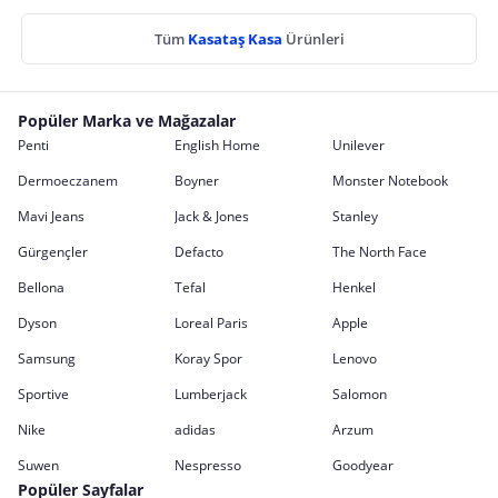
Tüm
Kasataş Kasa
Ürünleri
Popüler Marka ve Mağazalar
Penti
English Home
Unilever
Dermoeczanem
Boyner
Monster Notebook
Mavi Jeans
Jack & Jones
Stanley
Gürgençler
Defacto
The North Face
Bellona
Tefal
Henkel
Dyson
Loreal Paris
Apple
Samsung
Koray Spor
Lenovo
Sportive
Lumberjack
Salomon
Nike
adidas
Arzum
Suwen
Nespresso
Goodyear
Popüler Sayfalar