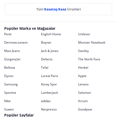
Tüm
Kasataş Kasa
Ürünleri
Popüler Marka ve Mağazalar
Penti
English Home
Unilever
Dermoeczanem
Boyner
Monster Notebook
Mavi Jeans
Jack & Jones
Stanley
Gürgençler
Defacto
The North Face
Bellona
Tefal
Henkel
Dyson
Loreal Paris
Apple
Samsung
Koray Spor
Lenovo
Sportive
Lumberjack
Salomon
Nike
adidas
Arzum
Suwen
Nespresso
Goodyear
Popüler Sayfalar