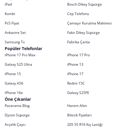
iPad
Bosch Dikey Süpürge
Kombi
Cep Telefonu
Ps5 Fiyat
Çamaşır Kurutma Makinesi
Ankastre Set
Fakir Dikey Süpürge
Samsung Tv
Fabrika Çanta
Popüler Telefonlar
iPhone 17 Pro Max
iPhone 17 Pro
Galaxy S25 Ultra
iPhone 13
iPhone 15
iPhone 17
Galaxy A56
Redmi 15C
iPhone 16e
Galaxy S25FE
Öne Çıkanlar
Pazarama Blog
Harem Altın
Dyson Süpürge
Bilezik Fiyatları
Arçelik Çaycı
205 55 R16 Kış Lastiği