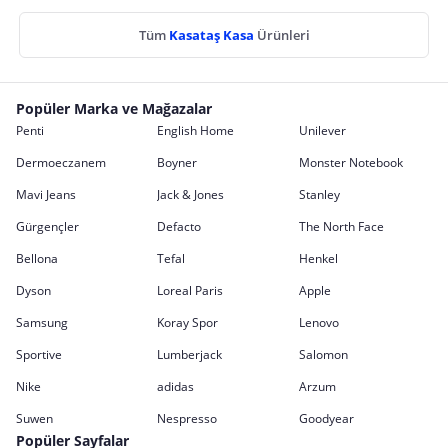
Tüm
Kasataş Kasa
Ürünleri
Popüler Marka ve Mağazalar
Penti
English Home
Unilever
Dermoeczanem
Boyner
Monster Notebook
Mavi Jeans
Jack & Jones
Stanley
Gürgençler
Defacto
The North Face
Bellona
Tefal
Henkel
Dyson
Loreal Paris
Apple
Samsung
Koray Spor
Lenovo
Sportive
Lumberjack
Salomon
Nike
adidas
Arzum
Suwen
Nespresso
Goodyear
Popüler Sayfalar