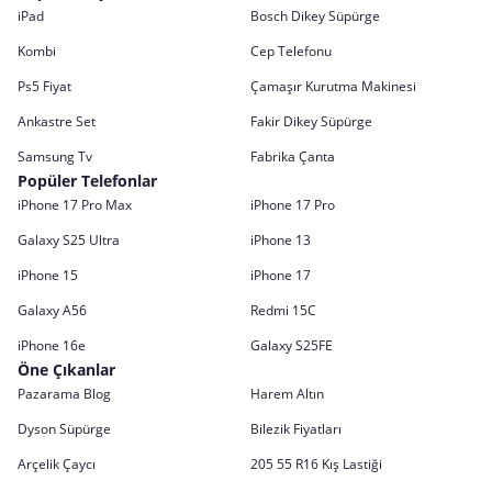
iPad
Bosch Dikey Süpürge
Kombi
Cep Telefonu
Ps5 Fiyat
Çamaşır Kurutma Makinesi
Ankastre Set
Fakir Dikey Süpürge
Samsung Tv
Fabrika Çanta
Popüler Telefonlar
iPhone 17 Pro Max
iPhone 17 Pro
Galaxy S25 Ultra
iPhone 13
iPhone 15
iPhone 17
Galaxy A56
Redmi 15C
iPhone 16e
Galaxy S25FE
Öne Çıkanlar
Pazarama Blog
Harem Altın
Dyson Süpürge
Bilezik Fiyatları
Arçelik Çaycı
205 55 R16 Kış Lastiği