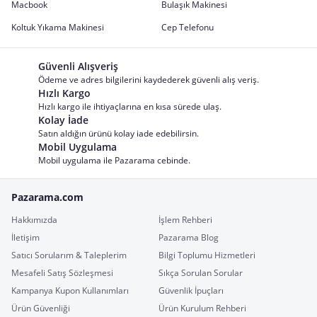
Macbook
Bulaşık Makinesi
Koltuk Yıkama Makinesi
Cep Telefonu
Güvenli Alışveriş
Ödeme ve adres bilgilerini kaydederek güvenli alış veriş.
Hızlı Kargo
Hızlı kargo ile ihtiyaçlarına en kısa sürede ulaş.
Kolay İade
Satın aldığın ürünü kolay iade edebilirsin.
Mobil Uygulama
Mobil uygulama ile Pazarama cebinde.
Pazarama.com
Hakkımızda
İşlem Rehberi
İletişim
Pazarama Blog
Satıcı Sorularım & Taleplerim
Bilgi Toplumu Hizmetleri
Mesafeli Satış Sözleşmesi
Sıkça Sorulan Sorular
Kampanya Kupon Kullanımları
Güvenlik İpuçları
Ürün Güvenliği
Ürün Kurulum Rehberi