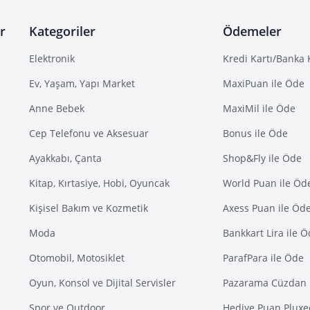
r
Kategoriler
Ödemeler
Elektronik
Kredi Kartı/Banka 
Ev, Yaşam, Yapı Market
MaxiPuan ile Öde
Anne Bebek
MaxiMil ile Öde
Cep Telefonu ve Aksesuar
Bonus ile Öde
Ayakkabı, Çanta
Shop&Fly ile Öde
Kitap, Kırtasiye, Hobi, Oyuncak
World Puan ile Öd
Kişisel Bakım ve Kozmetik
Axess Puan ile Öd
Moda
Bankkart Lira ile 
Otomobil, Motosiklet
ParafPara ile Öde
Oyun, Konsol ve Dijital Servisler
Pazarama Cüzdan 
Spor ve Outdoor
Hediye Puan Pluxe