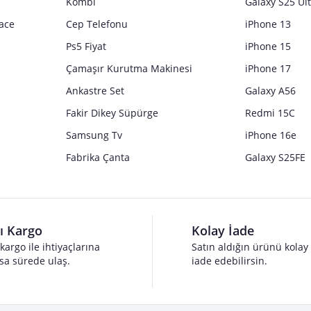
Kombi
Galaxy S25 Ul
ace
Cep Telefonu
iPhone 13
Ps5 Fiyat
iPhone 15
Çamaşır Kurutma Makinesi
iPhone 17
Ankastre Set
Galaxy A56
Fakir Dikey Süpürge
Redmi 15C
Samsung Tv
iPhone 16e
Fabrika Çanta
Galaxy S25FE
lı Kargo
Kolay İade
 kargo ile ihtiyaçlarına
Satın aldığın ürünü kolay
sa sürede ulaş.
iade edebilirsin.