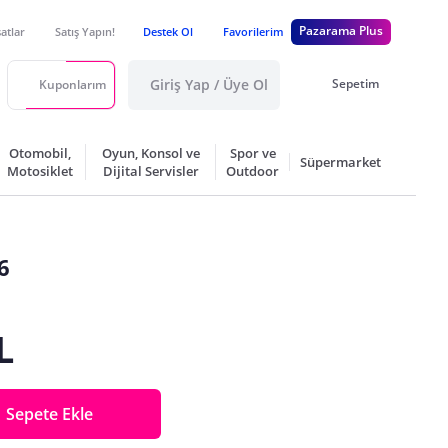
Pazarama Plus
satlar
Satış Yapın!
Destek Ol
Favorilerim
Giriş Yap / Üye Ol
Sepetim
Kuponlarım
Otomobil,
Oyun, Konsol ve
Spor ve
Süpermarket
Motosiklet
Dijital Servisler
Outdoor
6
L
Sepete Ekle