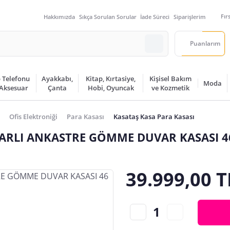
Fır
Hakkımızda
Sıkça Sorulan Sorular
İade Süreci
Siparişlerim
Puanlarım
 Telefonu
Ayakkabı,
Kitap, Kırtasiye,
Kişisel Bakım
Moda
 Aksesuar
Çanta
Hobi, Oyuncak
ve Kozmetik
Ofis Elektroniği
Para Kasası
Kasataş Kasa Para Kasası
TARLI ANKASTRE GÖMME DUVAR KASASI 4
39.999,00 T