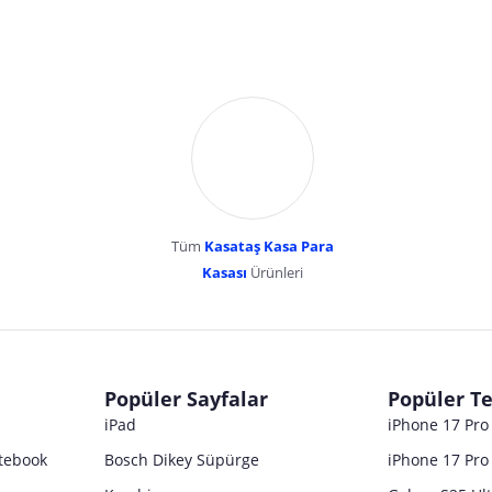
Tüm
Kasataş Kasa Para
Kasası
Ürünleri
dır. Pazarama, bu içeriklerden dolayı herhangi bir sorumluluk kabul etmemektedir.
Popüler Sayfalar
Popüler Te
iPad
iPhone 17 Pr
tebook
Bosch Dikey Süpürge
iPhone 17 Pro