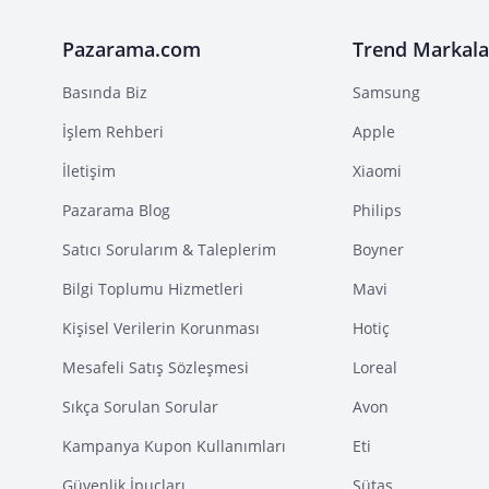
Pazarama.com
Trend Markala
Basında Biz
Samsung
İşlem Rehberi
Apple
İletişim
Xiaomi
Pazarama Blog
Philips
Satıcı Sorularım & Taleplerim
Boyner
Bilgi Toplumu Hizmetleri
Mavi
Kişisel Verilerin Korunması
Hotiç
Mesafeli Satış Sözleşmesi
Loreal
Sıkça Sorulan Sorular
Avon
Kampanya Kupon Kullanımları
Eti
Güvenlik İpuçları
Sütaş