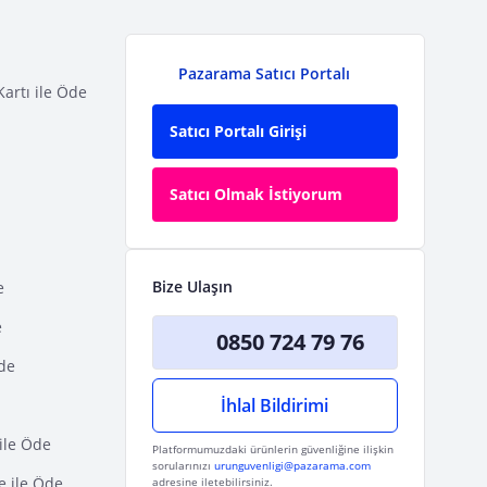
Pazarama Satıcı Portalı
Kartı ile Öde
Satıcı Portalı Girişi
Satıcı Olmak İstiyorum
Bize Ulaşın
e
e
0850 724 79 76
Öde
İhlal Bildirimi
ile Öde
Platformumuzdaki ürünlerin güvenliğine ilişkin
sorularınızı
urunguvenligi@pazarama.com
e ile Öde
adresine iletebilirsiniz.