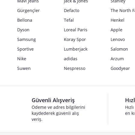
Mavi Jeans
Jack & Jones
Stanley
Gürgençler
Defacto
The North F
Bellona
Tefal
Henkel
Dyson
Loreal Paris
Apple
Samsung
Koray Spor
Lenovo
Sportive
Lumberjack
Salomon
Nike
adidas
Arzum
Suwen
Nespresso
Goodyear
Güvenli Alışveriş
Hız
Ödeme ve adres bilgilerini
Hızlı
kaydederek güvenli alış
en kı
veriş.