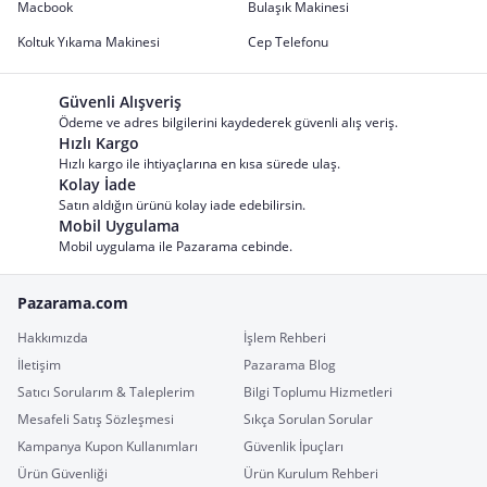
Macbook
Bulaşık Makinesi
Koltuk Yıkama Makinesi
Cep Telefonu
Güvenli Alışveriş
Ödeme ve adres bilgilerini kaydederek güvenli alış veriş.
Hızlı Kargo
Hızlı kargo ile ihtiyaçlarına en kısa sürede ulaş.
Kolay İade
Satın aldığın ürünü kolay iade edebilirsin.
Mobil Uygulama
Mobil uygulama ile Pazarama cebinde.
Pazarama.com
Hakkımızda
İşlem Rehberi
İletişim
Pazarama Blog
Satıcı Sorularım & Taleplerim
Bilgi Toplumu Hizmetleri
Mesafeli Satış Sözleşmesi
Sıkça Sorulan Sorular
Kampanya Kupon Kullanımları
Güvenlik İpuçları
Ürün Güvenliği
Ürün Kurulum Rehberi