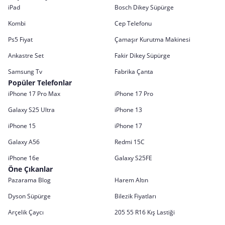
iPad
Bosch Dikey Süpürge
Kombi
Cep Telefonu
Ps5 Fiyat
Çamaşır Kurutma Makinesi
Ankastre Set
Fakir Dikey Süpürge
Samsung Tv
Fabrika Çanta
Popüler Telefonlar
iPhone 17 Pro Max
iPhone 17 Pro
Galaxy S25 Ultra
iPhone 13
iPhone 15
iPhone 17
Galaxy A56
Redmi 15C
iPhone 16e
Galaxy S25FE
Öne Çıkanlar
Pazarama Blog
Harem Altın
Dyson Süpürge
Bilezik Fiyatları
Arçelik Çaycı
205 55 R16 Kış Lastiği