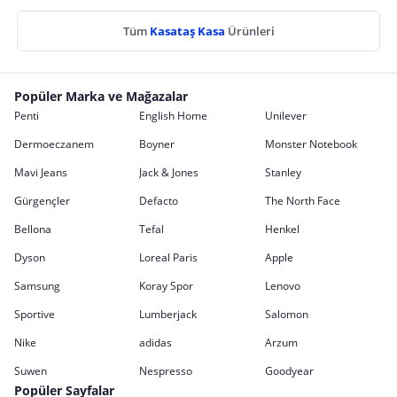
Tüm
Kasataş Kasa
Ürünleri
Popüler Marka ve Mağazalar
Penti
English Home
Unilever
Dermoeczanem
Boyner
Monster Notebook
Mavi Jeans
Jack & Jones
Stanley
Gürgençler
Defacto
The North Face
Bellona
Tefal
Henkel
Dyson
Loreal Paris
Apple
Samsung
Koray Spor
Lenovo
Sportive
Lumberjack
Salomon
Nike
adidas
Arzum
Suwen
Nespresso
Goodyear
Popüler Sayfalar