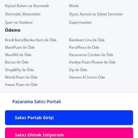
Kişisel Bakım ve Kozmetik
Moda
Otomobil, Motosiklet
Oyun, Konsol ve Dijital Servisler
Spor ve Outdoor
Süpermarket
Ödeme
Kredi Kartı/Banka Kartı ile Öde
Bankkart Lira ile Öde
MaxiPuan ile Öde
ParafPara ile Öde
MaxiMil ile Öde
Pazarama Cüzdan ile Öde
Bonus ile Öde
Hediye Puan Pluxee ile Öde
Shop&Fly ile Öde
Zip ile Öde
World Puan ile Öde
Hemen Al Sonra Öde
Axess Puan ile Öde
Pazarama Satıcı Portalı
Satıcı Portalı Girişi
Satıcı Olmak İstiyorum