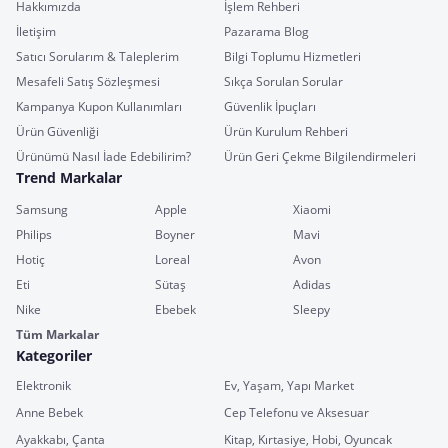
Hakkımızda
İşlem Rehberi
İletişim
Pazarama Blog
Satıcı Sorularım & Taleplerim
Bilgi Toplumu Hizmetleri
Mesafeli Satış Sözleşmesi
Sıkça Sorulan Sorular
Kampanya Kupon Kullanımları
Güvenlik İpuçları
Ürün Güvenliği
Ürün Kurulum Rehberi
Ürünümü Nasıl İade Edebilirim?
Ürün Geri Çekme Bilgilendirmeleri
Trend Markalar
Samsung
Apple
Xiaomi
Philips
Boyner
Mavi
Hotiç
Loreal
Avon
Eti
Sütaş
Adidas
Nike
Ebebek
Sleepy
Tüm Markalar
Kategoriler
Elektronik
Ev, Yaşam, Yapı Market
Anne Bebek
Cep Telefonu ve Aksesuar
Ayakkabı, Çanta
Kitap, Kırtasiye, Hobi, Oyuncak