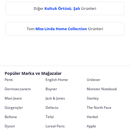
Diğer
Koltuk Örtüsü, Şalı
Ürünleri
Tüm
Miss Linda Home Collection
Ürünleri
Popüler Marka ve Mağazalar
Penti
English Home
Unilever
Dermoeczanem
Boyner
Monster Notebook
Mavi Jeans
Jack & Jones
Stanley
Gürgençler
Defacto
The North Face
Bellona
Tefal
Henkel
Dyson
Loreal Paris
Apple