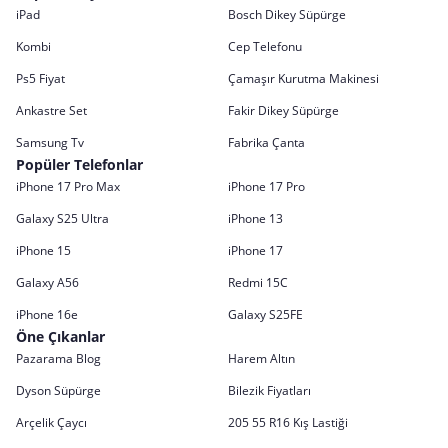
iPad
Bosch Dikey Süpürge
Kombi
Cep Telefonu
Ps5 Fiyat
Çamaşır Kurutma Makinesi
Ankastre Set
Fakir Dikey Süpürge
Samsung Tv
Fabrika Çanta
Popüler Telefonlar
iPhone 17 Pro Max
iPhone 17 Pro
Galaxy S25 Ultra
iPhone 13
iPhone 15
iPhone 17
Galaxy A56
Redmi 15C
iPhone 16e
Galaxy S25FE
Öne Çıkanlar
Pazarama Blog
Harem Altın
Dyson Süpürge
Bilezik Fiyatları
Arçelik Çaycı
205 55 R16 Kış Lastiği