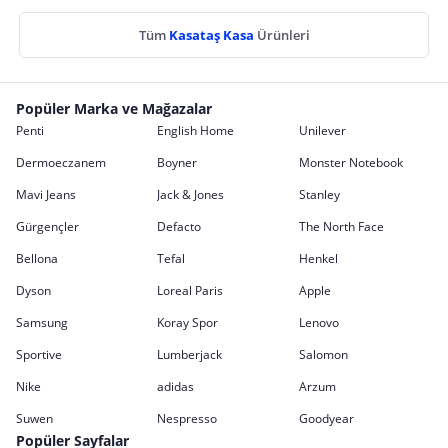
Tüm
Kasataş Kasa
Ürünleri
Popüler Marka ve Mağazalar
Penti
English Home
Unilever
Dermoeczanem
Boyner
Monster Notebook
Mavi Jeans
Jack & Jones
Stanley
Gürgençler
Defacto
The North Face
Bellona
Tefal
Henkel
Dyson
Loreal Paris
Apple
Samsung
Koray Spor
Lenovo
Sportive
Lumberjack
Salomon
Nike
adidas
Arzum
Suwen
Nespresso
Goodyear
Popüler Sayfalar