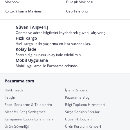
Macbook
Bulaşık Makinesi
Koltuk Yıkama Makinesi
Cep Telefonu
Güvenli Alışveriş
Ödeme ve adres bilgilerini kaydederek güvenli alış veriş.
Hızlı Kargo
Hızlı kargo ile ihtiyaçlarına en kısa sürede ulaş.
Kolay İade
Satın aldığın ürünü kolay iade edebilirsin.
Mobil Uygulama
Mobil uygulama ile Pazarama cebinde.
Pazarama.com
Hakkımızda
İşlem Rehberi
İletişim
Pazarama Blog
Satıcı Sorularım & Taleplerim
Bilgi Toplumu Hizmetleri
Mesafeli Satış Sözleşmesi
Sıkça Sorulan Sorular
Kampanya Kupon Kullanımları
Güvenlik İpuçları
Ürün Güvenliği
Ürün Kurulum Rehberi