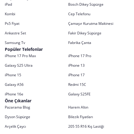
iPad
Bosch Dikey Süpürge
Kombi
Cep Telefonu
Ps5 Fiyat
Çamaşır Kurutma Makinesi
Ankastre Set
Fakir Dikey Süpürge
Samsung Tv
Fabrika Çanta
Popüler Telefonlar
iPhone 17 Pro Max
iPhone 17 Pro
Galaxy S25 Ultra
iPhone 13
iPhone 15
iPhone 17
Galaxy A56
Redmi 15C
iPhone 16e
Galaxy S25FE
Öne Çıkanlar
Pazarama Blog
Harem Altın
Dyson Süpürge
Bilezik Fiyatları
Arçelik Çaycı
205 55 R16 Kış Lastiği