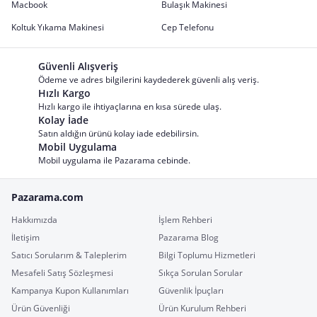
Macbook
Bulaşık Makinesi
Koltuk Yıkama Makinesi
Cep Telefonu
Güvenli Alışveriş
Ödeme ve adres bilgilerini kaydederek güvenli alış veriş.
Hızlı Kargo
Hızlı kargo ile ihtiyaçlarına en kısa sürede ulaş.
Kolay İade
Satın aldığın ürünü kolay iade edebilirsin.
Mobil Uygulama
Mobil uygulama ile Pazarama cebinde.
Pazarama.com
Hakkımızda
İşlem Rehberi
İletişim
Pazarama Blog
Satıcı Sorularım & Taleplerim
Bilgi Toplumu Hizmetleri
Mesafeli Satış Sözleşmesi
Sıkça Sorulan Sorular
Kampanya Kupon Kullanımları
Güvenlik İpuçları
Ürün Güvenliği
Ürün Kurulum Rehberi