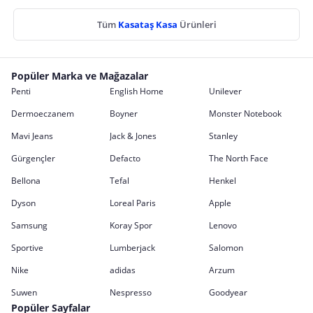
Tüm
Kasataş Kasa
Ürünleri
Popüler Marka ve Mağazalar
Penti
English Home
Unilever
Dermoeczanem
Boyner
Monster Notebook
Mavi Jeans
Jack & Jones
Stanley
Gürgençler
Defacto
The North Face
Bellona
Tefal
Henkel
Dyson
Loreal Paris
Apple
Samsung
Koray Spor
Lenovo
Sportive
Lumberjack
Salomon
Nike
adidas
Arzum
Suwen
Nespresso
Goodyear
Popüler Sayfalar