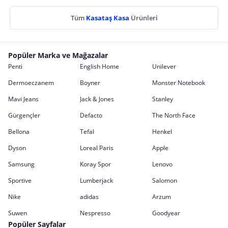
Tüm
Kasataş Kasa
Ürünleri
Popüler Marka ve Mağazalar
Penti
English Home
Unilever
Dermoeczanem
Boyner
Monster Notebook
Mavi Jeans
Jack & Jones
Stanley
Gürgençler
Defacto
The North Face
Bellona
Tefal
Henkel
Dyson
Loreal Paris
Apple
Samsung
Koray Spor
Lenovo
Sportive
Lumberjack
Salomon
Nike
adidas
Arzum
Suwen
Nespresso
Goodyear
Popüler Sayfalar