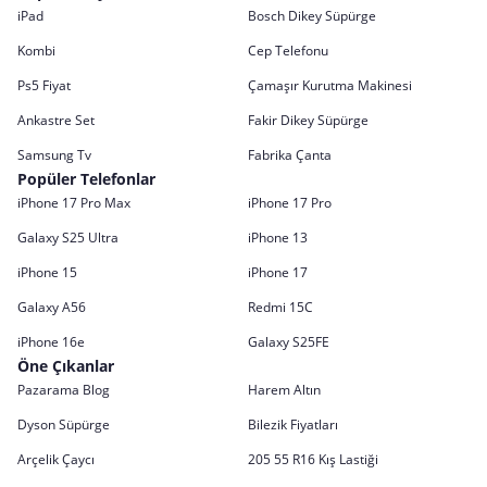
iPad
Bosch Dikey Süpürge
Kombi
Cep Telefonu
Ps5 Fiyat
Çamaşır Kurutma Makinesi
Ankastre Set
Fakir Dikey Süpürge
Samsung Tv
Fabrika Çanta
Popüler Telefonlar
iPhone 17 Pro Max
iPhone 17 Pro
Galaxy S25 Ultra
iPhone 13
iPhone 15
iPhone 17
Galaxy A56
Redmi 15C
iPhone 16e
Galaxy S25FE
Öne Çıkanlar
Pazarama Blog
Harem Altın
Dyson Süpürge
Bilezik Fiyatları
Arçelik Çaycı
205 55 R16 Kış Lastiği