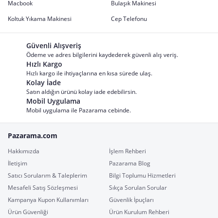
Macbook
Bulaşık Makinesi
Koltuk Yıkama Makinesi
Cep Telefonu
Güvenli Alışveriş
Ödeme ve adres bilgilerini kaydederek güvenli alış veriş.
Hızlı Kargo
Hızlı kargo ile ihtiyaçlarına en kısa sürede ulaş.
Kolay İade
Satın aldığın ürünü kolay iade edebilirsin.
Mobil Uygulama
Mobil uygulama ile Pazarama cebinde.
Pazarama.com
Hakkımızda
İşlem Rehberi
İletişim
Pazarama Blog
Satıcı Sorularım & Taleplerim
Bilgi Toplumu Hizmetleri
Mesafeli Satış Sözleşmesi
Sıkça Sorulan Sorular
Kampanya Kupon Kullanımları
Güvenlik İpuçları
Ürün Güvenliği
Ürün Kurulum Rehberi