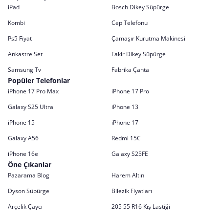
iPad
Bosch Dikey Süpürge
Kombi
Cep Telefonu
Ps5 Fiyat
Çamaşır Kurutma Makinesi
Ankastre Set
Fakir Dikey Süpürge
Samsung Tv
Fabrika Çanta
Popüler Telefonlar
iPhone 17 Pro Max
iPhone 17 Pro
Galaxy S25 Ultra
iPhone 13
iPhone 15
iPhone 17
Galaxy A56
Redmi 15C
iPhone 16e
Galaxy S25FE
Öne Çıkanlar
Pazarama Blog
Harem Altın
Dyson Süpürge
Bilezik Fiyatları
Arçelik Çaycı
205 55 R16 Kış Lastiği