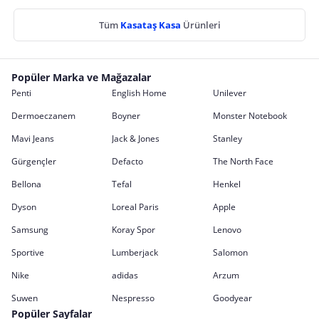
Tüm
Kasataş Kasa
Ürünleri
Popüler Marka ve Mağazalar
Penti
English Home
Unilever
Dermoeczanem
Boyner
Monster Notebook
Mavi Jeans
Jack & Jones
Stanley
Gürgençler
Defacto
The North Face
Bellona
Tefal
Henkel
Dyson
Loreal Paris
Apple
Samsung
Koray Spor
Lenovo
Sportive
Lumberjack
Salomon
Nike
adidas
Arzum
Suwen
Nespresso
Goodyear
Popüler Sayfalar