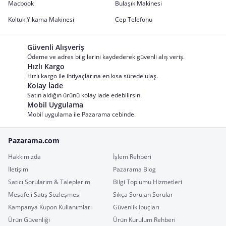
Macbook
Bulaşık Makinesi
Koltuk Yıkama Makinesi
Cep Telefonu
Güvenli Alışveriş
Ödeme ve adres bilgilerini kaydederek güvenli alış veriş.
Hızlı Kargo
Hızlı kargo ile ihtiyaçlarına en kısa sürede ulaş.
Kolay İade
Satın aldığın ürünü kolay iade edebilirsin.
Mobil Uygulama
Mobil uygulama ile Pazarama cebinde.
Pazarama.com
Hakkımızda
İşlem Rehberi
İletişim
Pazarama Blog
Satıcı Sorularım & Taleplerim
Bilgi Toplumu Hizmetleri
Mesafeli Satış Sözleşmesi
Sıkça Sorulan Sorular
Kampanya Kupon Kullanımları
Güvenlik İpuçları
Ürün Güvenliği
Ürün Kurulum Rehberi