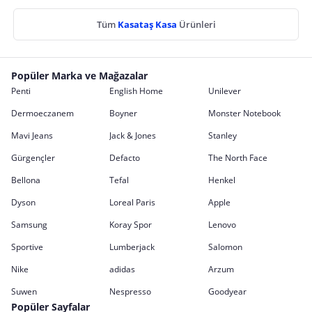
Tüm
Kasataş Kasa
Ürünleri
Popüler Marka ve Mağazalar
Penti
English Home
Unilever
Dermoeczanem
Boyner
Monster Notebook
Mavi Jeans
Jack & Jones
Stanley
Gürgençler
Defacto
The North Face
Bellona
Tefal
Henkel
Dyson
Loreal Paris
Apple
Samsung
Koray Spor
Lenovo
Sportive
Lumberjack
Salomon
Nike
adidas
Arzum
Suwen
Nespresso
Goodyear
Popüler Sayfalar