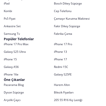
iPad
Bosch Dikey Süpürge
Kombi
Cep Telefonu
Ps5 Fiyat
Çamaşır Kurutma Makinesi
Ankastre Set
Fakir Dikey Süpürge
Samsung Tv
Fabrika Çanta
Popüler Telefonlar
iPhone 17 Pro Max
iPhone 17 Pro
Galaxy S25 Ultra
iPhone 13
iPhone 15
iPhone 17
Galaxy A56
Redmi 15C
iPhone 16e
Galaxy S25FE
Öne Çıkanlar
Pazarama Blog
Harem Altın
Dyson Süpürge
Bilezik Fiyatları
Arçelik Çaycı
205 55 R16 Kış Lastiği