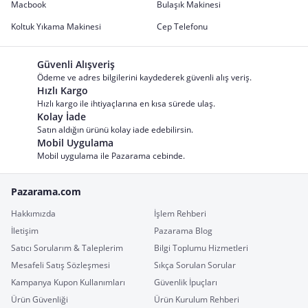
Macbook
Bulaşık Makinesi
Koltuk Yıkama Makinesi
Cep Telefonu
Güvenli Alışveriş
Ödeme ve adres bilgilerini kaydederek güvenli alış veriş.
Hızlı Kargo
Hızlı kargo ile ihtiyaçlarına en kısa sürede ulaş.
Kolay İade
Satın aldığın ürünü kolay iade edebilirsin.
Mobil Uygulama
Mobil uygulama ile Pazarama cebinde.
Pazarama.com
Hakkımızda
İşlem Rehberi
İletişim
Pazarama Blog
Satıcı Sorularım & Taleplerim
Bilgi Toplumu Hizmetleri
Mesafeli Satış Sözleşmesi
Sıkça Sorulan Sorular
Kampanya Kupon Kullanımları
Güvenlik İpuçları
Ürün Güvenliği
Ürün Kurulum Rehberi