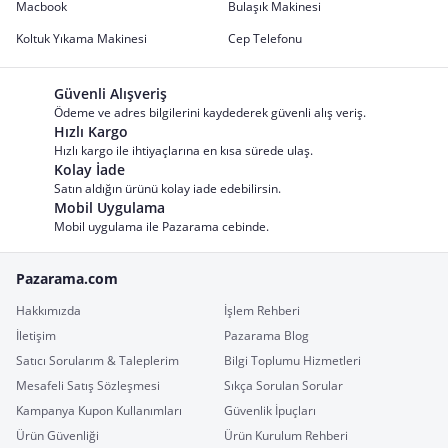
Macbook
Bulaşık Makinesi
Koltuk Yıkama Makinesi
Cep Telefonu
Güvenli Alışveriş
Ödeme ve adres bilgilerini kaydederek güvenli alış veriş.
Hızlı Kargo
Hızlı kargo ile ihtiyaçlarına en kısa sürede ulaş.
Kolay İade
Satın aldığın ürünü kolay iade edebilirsin.
Mobil Uygulama
Mobil uygulama ile Pazarama cebinde.
Pazarama.com
Hakkımızda
İşlem Rehberi
İletişim
Pazarama Blog
Satıcı Sorularım & Taleplerim
Bilgi Toplumu Hizmetleri
Mesafeli Satış Sözleşmesi
Sıkça Sorulan Sorular
Kampanya Kupon Kullanımları
Güvenlik İpuçları
Ürün Güvenliği
Ürün Kurulum Rehberi