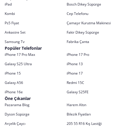
iPad
Bosch Dikey Süpürge
Kombi
Cep Telefonu
Ps5 Fiyat
Çamaşır Kurutma Makinesi
Ankastre Set
Fakir Dikey Süpürge
Samsung Tv
Fabrika Çanta
Popüler Telefonlar
iPhone 17 Pro Max
iPhone 17 Pro
Galaxy S25 Ultra
iPhone 13
iPhone 15
iPhone 17
Galaxy A56
Redmi 15C
iPhone 16e
Galaxy S25FE
Öne Çıkanlar
Pazarama Blog
Harem Altın
Dyson Süpürge
Bilezik Fiyatları
Arçelik Çaycı
205 55 R16 Kış Lastiği