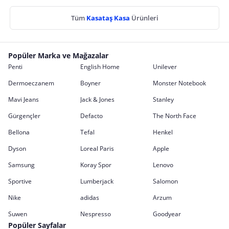
Tüm
Kasataş Kasa
Ürünleri
Popüler Marka ve Mağazalar
Penti
English Home
Unilever
Dermoeczanem
Boyner
Monster Notebook
Mavi Jeans
Jack & Jones
Stanley
Gürgençler
Defacto
The North Face
Bellona
Tefal
Henkel
Dyson
Loreal Paris
Apple
Samsung
Koray Spor
Lenovo
Sportive
Lumberjack
Salomon
Nike
adidas
Arzum
Suwen
Nespresso
Goodyear
Popüler Sayfalar