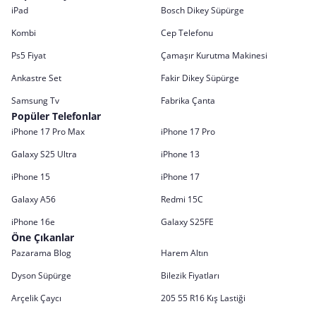
iPad
Bosch Dikey Süpürge
Kombi
Cep Telefonu
Ps5 Fiyat
Çamaşır Kurutma Makinesi
Ankastre Set
Fakir Dikey Süpürge
Samsung Tv
Fabrika Çanta
Popüler Telefonlar
iPhone 17 Pro Max
iPhone 17 Pro
Galaxy S25 Ultra
iPhone 13
iPhone 15
iPhone 17
Galaxy A56
Redmi 15C
iPhone 16e
Galaxy S25FE
Öne Çıkanlar
Pazarama Blog
Harem Altın
Dyson Süpürge
Bilezik Fiyatları
Arçelik Çaycı
205 55 R16 Kış Lastiği