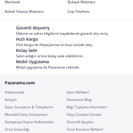
Macbook
Bulaşık Makinesi
Koltuk Yıkama Makinesi
Cep Telefonu
Güvenli Alışveriş
Ödeme ve adres bilgilerini kaydederek güvenli alış veriş.
Hızlı Kargo
Hızlı kargo ile ihtiyaçlarına en kısa sürede ulaş.
Kolay İade
Satın aldığın ürünü kolay iade edebilirsin.
Mobil Uygulama
Mobil uygulama ile Pazarama cebinde.
Pazarama.com
Hakkımızda
İşlem Rehberi
İletişim
Pazarama Blog
Satıcı Sorularım & Taleplerim
Bilgi Toplumu Hizmetleri
Mesafeli Satış Sözleşmesi
Sıkça Sorulan Sorular
Kampanya Kupon Kullanımları
Güvenlik İpuçları
Ürün Güvenliği
Ürün Kurulum Rehberi