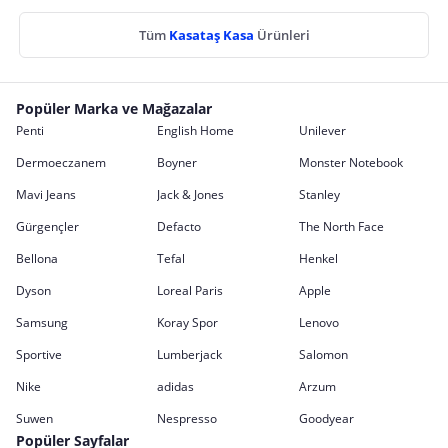
Tüm
Kasataş Kasa
Ürünleri
Popüler Marka ve Mağazalar
Penti
English Home
Unilever
Dermoeczanem
Boyner
Monster Notebook
Mavi Jeans
Jack & Jones
Stanley
Gürgençler
Defacto
The North Face
Bellona
Tefal
Henkel
Dyson
Loreal Paris
Apple
Samsung
Koray Spor
Lenovo
Sportive
Lumberjack
Salomon
Nike
adidas
Arzum
Suwen
Nespresso
Goodyear
Popüler Sayfalar