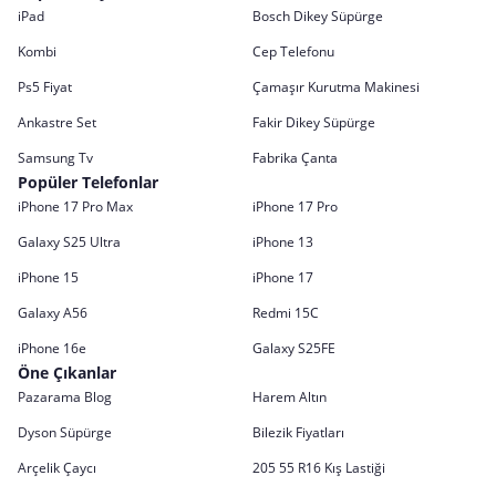
iPad
Bosch Dikey Süpürge
Kombi
Cep Telefonu
Ps5 Fiyat
Çamaşır Kurutma Makinesi
Ankastre Set
Fakir Dikey Süpürge
Samsung Tv
Fabrika Çanta
Popüler Telefonlar
iPhone 17 Pro Max
iPhone 17 Pro
Galaxy S25 Ultra
iPhone 13
iPhone 15
iPhone 17
Galaxy A56
Redmi 15C
iPhone 16e
Galaxy S25FE
Öne Çıkanlar
Pazarama Blog
Harem Altın
Dyson Süpürge
Bilezik Fiyatları
Arçelik Çaycı
205 55 R16 Kış Lastiği