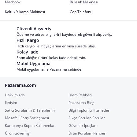
Macbook
Bulaşık Makinesi
Koltuk Yıkama Makinesi
Cep Telefonu
Güvenli Alışveriş
Ödeme ve adres bilgilerini kaydederek güvenli alış veriş.
Hızlı Kargo
Hızlı kargo ile ihtiyaçlarına en kısa sürede ulaş.
Kolay İade
Satın aldığın ürünü kolay iade edebilirsin.
Mobil Uygulama
Mobil uygulama ile Pazarama cebinde.
Pazarama.com
Hakkımızda
İşlem Rehberi
İletişim
Pazarama Blog
Satıcı Sorularım & Taleplerim
Bilgi Toplumu Hizmetleri
Mesafeli Satış Sözleşmesi
Sıkça Sorulan Sorular
Kampanya Kupon Kullanımları
Güvenlik İpuçları
Ürün Güvenliği
Ürün Kurulum Rehberi