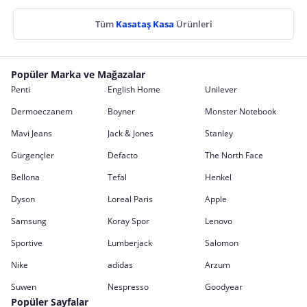
Tüm
Kasataş Kasa
Ürünleri
Popüler Marka ve Mağazalar
Penti
English Home
Unilever
Dermoeczanem
Boyner
Monster Notebook
Mavi Jeans
Jack & Jones
Stanley
Gürgençler
Defacto
The North Face
Bellona
Tefal
Henkel
Dyson
Loreal Paris
Apple
Samsung
Koray Spor
Lenovo
Sportive
Lumberjack
Salomon
Nike
adidas
Arzum
Suwen
Nespresso
Goodyear
Popüler Sayfalar